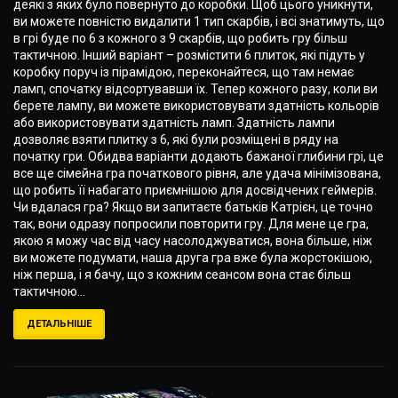
деякі з яких було повернуто до коробки. Щоб цього уникнути,
ви можете повністю видалити 1 тип скарбів, і всі знатимуть, що
в грі буде по 6 з кожного з 9 скарбів, що робить гру більш
тактичною. Інший варіант – розмістити 6 плиток, які підуть у
коробку поруч із пірамідою, переконайтеся, що там немає
ламп, спочатку відсортувавши їх. Тепер кожного разу, коли ви
берете лампу, ви можете використовувати здатність кольорів
або використовувати здатність ламп. Здатність лампи
дозволяє взяти плитку з 6, які були розміщені в ряду на
початку гри. Обидва варіанти додають бажаної глибини грі, це
все ще сімейна гра початкового рівня, але удача мінімізована,
що робить її набагато приємнішою для досвідчених геймерів.
Чи вдалася гра? Якщо ви запитаєте батьків Катрієн, це точно
так, вони одразу попросили повторити гру. Для мене це гра,
якою я можу час від часу насолоджуватися, вона більше, ніж
ви можете подумати, наша друга гра вже була жорстокішою,
ніж перша, і я бачу, що з кожним сеансом вона стає більш
тактичною...
ДЕТАЛЬНІШЕ