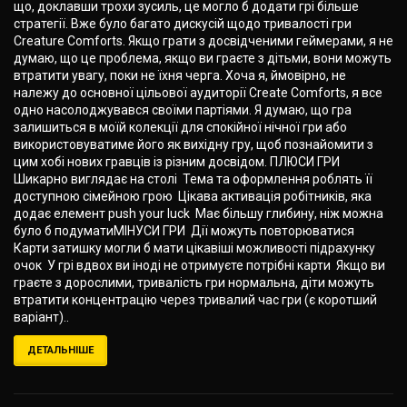
що, доклавши трохи зусиль, це могло б додати грі більше
стратегії. Вже було багато дискусій щодо тривалості гри
Creature Comforts. Якщо грати з досвідченими геймерами, я не
думаю, що це проблема, якщо ви граєте з дітьми, вони можуть
втратити увагу, поки не їхня черга. Хоча я, ймовірно, не
належу до основної цільової аудиторії Create Comforts, я все
одно насолоджувався своїми партіями. Я думаю, що гра
залишиться в моїй колекції для спокійної нічної гри або
використовуватиме його як вихідну гру, щоб познайомити з
цим хобі нових гравців із різним досвідом. ПЛЮСИ ГРИ
Шикарно виглядає на столі Тема та оформлення роблять її
доступною сімейною грою Цікава активація робітників, яка
додає елемент push your luck Має більшу глибину, ніж можна
було б подуматиМІНУСИ ГРИ Дії можуть повторюватися
Карти затишку могли б мати цікавіші можливості підрахунку
очок У грі вдвох ви іноді не отримуєте потрібні карти Якщо ви
граєте з дорослими, тривалість гри нормальна, діти можуть
втратити концентрацію через тривалий час гри (є коротший
варіант)..
ДЕТАЛЬНІШЕ