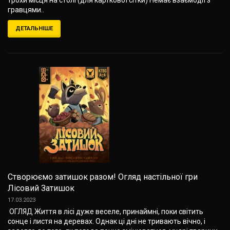
трохи місця на столі (для карткової сітки) Немає взаємодії з
гравцями..
ДЕТАЛЬНІШЕ
Створюємо затишок разом! Огляд настільної гри
Лісовий Затишок
17.03.2023
ОГЛЯД Життя в лісі дуже веселе, принаймні, поки світить
сонце і листя на деревах. Однак ці дні не тривають вічно, і