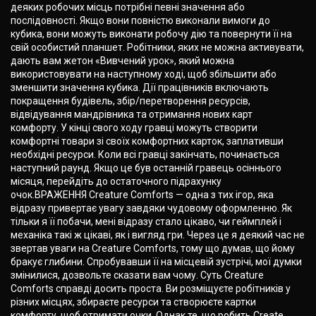
деяких робочих місць потрібні певні значення або
послідовності. Якщо вони повністю виконали вимоги до
кубика, вони можуть виконати робочу дію та повернути її на
свій особистий планшет. Робітники, яких не можна активувати,
дають вам жетон «Вивчений урок», який можна
використовувати на наступному ході, щоб збільшити або
зменшити значення кубика. Дії працівників включають
покращення будівель, збір/перетворення ресурсів,
відвідування мандрівника та отримання нових карт
комфорту. У кінці свого ходу гравці можуть створити
комфортні товари зі своїх комфортних карток, заплативши
необхідні ресурси. Коли всі гравці закінчать, починається
наступний раунд. Якщо це був останній гравець осіннього
місяця, перейдіть до остаточного підрахунку
очок.ВРАЖЕННЯ Creature Comforts — одна з тих ігор, яка
відразу привертає увагу завдяки чудовому оформленню. Як
тільки я її побачи, мені відразу стало цікаво, чи геймплей і
механіка такі ж цікаві, як і вигляд гри. Через це я деякий час не
звертав уваги на Creature Comforts, тому що думав, що йому
бракує глибини. Спробувавши її на місцевій зустрічі, мої думки
змінилися, дозвольте сказати вам чому. Суть Creature
Comforts справді досить проста. Ви розміщуєте робітників у
різних місцях, збираєте ресурси та створюєте картки
комфорту, щоб отримати очки. Однак те, що робить Create