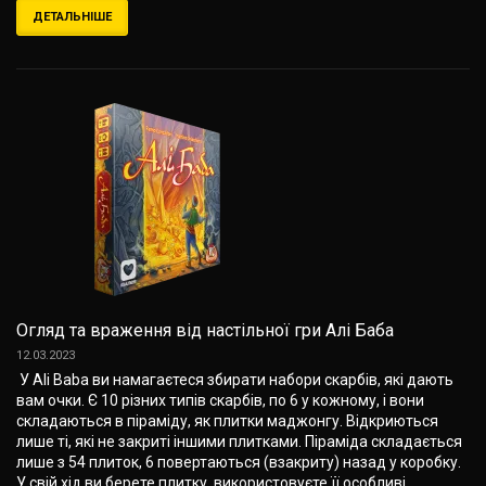
ДЕТАЛЬНІШЕ
Огляд та враження від настільної гри Алі Баба
12.03.2023
У Ali Baba ви намагаєтеся збирати набори скарбів, які дають
вам очки. Є 10 різних типів скарбів, по 6 у кожному, і вони
складаються в піраміду, як плитки маджонгу. Відкриються
лише ті, які не закриті іншими плитками. Піраміда складається
лише з 54 плиток, 6 повертаються (взакриту) назад у коробку.
У свій хід ви берете плитку, використовуєте її особливі