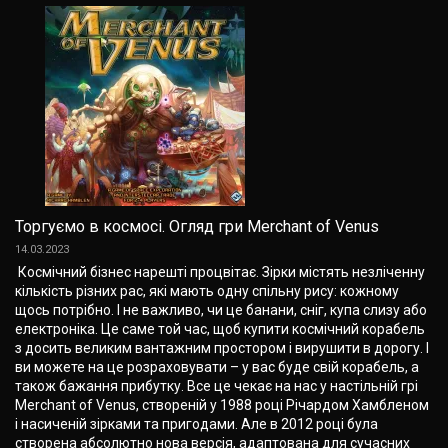
Торгуємо в космосі. Огляд гри Merchant of Venus
14.03.2023
Космічний бізнес нарешті процвітає. Зірки містять незліченну
кількість різних рас, які мають одну спільну рису: кожному
щось потрібно. І не важливо, чи це банани, сніг, купа слизу або
електроніка. Це саме той час, щоб купити космічний корабель
з досить великим вантажним простором і вирушити в дорогу. І
ви можете на це розраховувати – у вас буде свій корабель, а
також бажання прибутку. Все це чекає на нас у настільній грі
Merchant of Venus, створеній у 1988 році Річардом Хамбленом
і насиченій зірками та пригодами. Але в 2012 році була
створена абсолютно нова версія, адаптована для сучасних