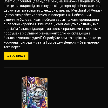
Cosmic Encounter) дає чудові речі, на які можна подивитися, і
все це виглядає від початку до кінця справді епічно, але при
цьому вся гра зберігає функціональність. Merchant of Venus -
це гра, яка робить величезне повернення. Найкращим
рішенням було залишити обидві версії під час перевидання
оновленої коробки. Отже, гравці самі можуть вирішити, яка
версія їм більше підходить за своїми правилами та стилем –
продумана з більшим рівнем контролю чи складніша з
більшою часткою удачі? Спробуйте самі та вирішіть, адже ця
космічна пригода — стати Торговцем Венери — безперечно
того варта!..
ДЕТАЛЬНІШЕ