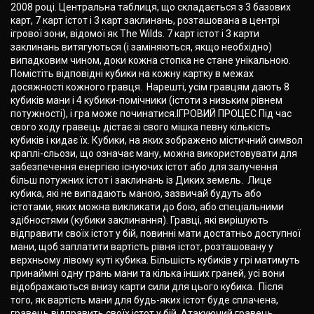
2008 році. Центральна таблиця, що складається з 3 базових
карт, 7 карт істот і 3 карт заклинань, розташована в центрі
ігрової зони, відомої як The Wilds. 7 карт істот і 3 карти
заклинань витягуються (і заміняються, якщо необхідно)
випадковим чином, доки кожна стопка не стане унікальною.
Помістіть відповідні кубики на кожну картку в межах
досяжності кожного гравця. Нарешті, усім гравцям дають 8
кубиків мани і 4 кубики-помічники (істоти з низьким рівнем
потужності), і гра може починатися.ІГРОВИЙ ПРОЦЕС Під час
свого ходу гравець дістає зі свого мішка певну кількість
кубиків і кидає їх. Кубики, на яких зображено містичний символ
краплі-сльози, що означає ману, можна використовувати для
забезпечення енергією існуючих істот або для залучення
більш потужних істот і заклинань із Диких земель. Лице
кубика, які не випадають маною, зазвичай будуть або
істотами, яких можна викликати до бою, або спеціальними
здібностями (кубики заклинання). Гравці, які вирішують
відправити своїх істот у бій, повинні мати достатньо доступної
мани, щоб заплатити вартість рівня істот, розташовану у
верхньому лівому куті кубика. Більшість кубиків у грі матимуть
принаймні одну грань мани та кілька інших граней, усі вони
відображаються внизу карти сили для цього кубика. Після
того, як вартість мани для будь-яких істот буде сплачена,
гравець відправить своїх істот у бій. Атакуючий гравець