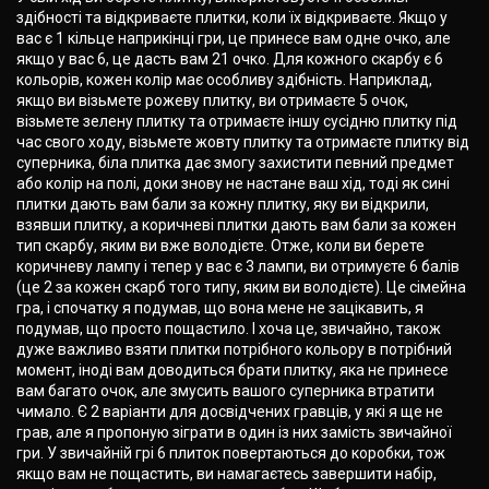
здібності та відкриваєте плитки, коли їх відкриваєте. Якщо у
вас є 1 кільце наприкінці гри, це принесе вам одне очко, але
якщо у вас 6, це дасть вам 21 очко. Для кожного скарбу є 6
кольорів, кожен колір має особливу здібність. Наприклад,
якщо ви візьмете рожеву плитку, ви отримаєте 5 очок,
візьмете зелену плитку та отримаєте іншу сусідню плитку під
час свого ходу, візьмете жовту плитку та отримаєте плитку від
суперника, біла плитка дає змогу захистити певний предмет
або колір на полі, доки знову не настане ваш хід, тоді як сині
плитки дають вам бали за кожну плитку, яку ви відкрили,
взявши плитку, а коричневі плитки дають вам бали за кожен
тип скарбу, яким ви вже володієте. Отже, коли ви берете
коричневу лампу і тепер у вас є 3 лампи, ви отримуєте 6 балів
(це 2 за кожен скарб того типу, яким ви володієте). Це сімейна
гра, і спочатку я подумав, що вона мене не зацікавить, я
подумав, що просто пощастило. І хоча це, звичайно, також
дуже важливо взяти плитки потрібного кольору в потрібний
момент, іноді вам доводиться брати плитку, яка не принесе
вам багато очок, але змусить вашого суперника втратити
чимало. Є 2 варіанти для досвідчених гравців, у які я ще не
грав, але я пропоную зіграти в один із них замість звичайної
гри. У звичайній грі 6 плиток повертаються до коробки, тож
якщо вам не пощастить, ви намагаєтесь завершити набір,