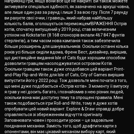
наприкінці гри, якщо вони все ще не накриті. Ви також можете
активувати спеціальні здібності, як зазначено на аркуші човна,
але лише один раз за раунд і лише 3 за всю гру. Після 7 раунду
ви рахуєте свої очки, і гравець, який набрав найбільшу
кількість балів, оголошується переможцем!ВРАЖЕННЯ Острів
котів, спочатку випущений у 2019 році, став величезним
успіхом на Kickstarter (8 168 спонсорів вклали 467 847 фунтів
стерлінгів), а тим часом нова кампанія також забезпечила
більше розширень для шанувальників. Оскільки останні кілька
років усі більше сиділи вдома, Френк Вест, дизайнер, вирішив,
що дистанційне видання Isle of Cats буде хорошим способом
дозволити гравцям насолоджуватися островом Котів.
Оскільки гравцям також дуже сподобався цей варіант Print-
and-Play Flip-and-Write для Isle of Cats, City of Games вирішив
випустити його у 2022 році. Тож дозвольте мені почати з того,
що мені дуже подобається «Острів котів». З моменту її випуску
я грав у неї досить багато, і познайомив з нею різних людей,
оскільки вона має доступну тему та спрощені правила. Мені
також подобаються ігри Roll-and-Write, тому я дуже хотів
спробувати цей новий варіант. Explore & Draw справді добре
справляється зі збереженням відчуття оригіналу.
Заповнювати човен і проходити уроки – це задовільне
поєднання механіки. Замість того, щоб драфтити карти з
опонентами, він має цікавий механізм вибору карт, який