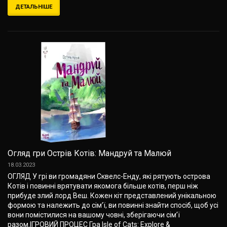
ДЕТАЛЬНІШЕ
Огляд гри Острів Котів: Мандруй та Малюй
18.03.2023
ОГЛЯД У грі ви громадяни Сквелс-Енду, які рятують острова
Котів і повинні врятувати якомога більше котів, перш ніж
прибуде злий лорд Веш. Кожен кіт представлений унікальною
формою та належить до сім’ї, ви повинні знайти спосіб, щоб усі
вони помістилися на вашому човні, зберігаючи сім’ї
разом.ІГРОВИЙ ПРОЦЕС Гра Isle of Cats: Explore &