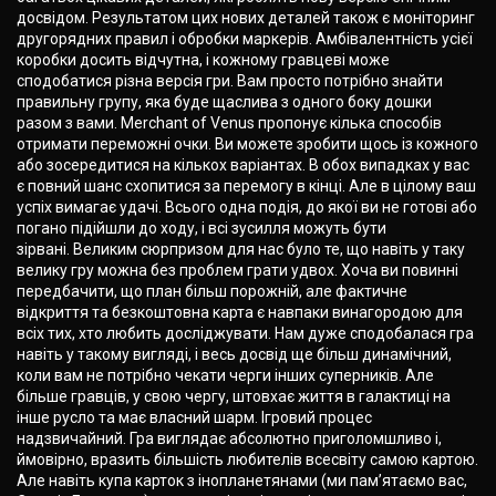
досвідом. Результатом цих нових деталей також є моніторинг
другорядних правил і обробки маркерів. Амбівалентність усієї
коробки досить відчутна, і кожному гравцеві може
сподобатися різна версія гри. Вам просто потрібно знайти
правильну групу, яка буде щаслива з одного боку дошки
разом з вами. Merchant of Venus пропонує кілька способів
отримати переможні очки. Ви можете зробити щось із кожного
або зосередитися на кількох варіантах. В обох випадках у вас
є повний шанс схопитися за перемогу в кінці. Але в цілому ваш
успіх вимагає удачі. Всього одна подія, до якої ви не готові або
погано підійшли до ходу, і всі зусилля можуть бути
зірвані. Великим сюрпризом для нас було те, що навіть у таку
велику гру можна без проблем грати удвох. Хоча ви повинні
передбачити, що план більш порожній, але фактичне
відкриття та безкоштовна карта є навпаки винагородою для
всіх тих, хто любить досліджувати. Нам дуже сподобалася гра
навіть у такому вигляді, і весь досвід ще більш динамічний,
коли вам не потрібно чекати черги інших суперників. Але
більше гравців, у свою чергу, штовхає життя в галактиці на
інше русло та має власний шарм. Ігровий процес
надзвичайний. Гра виглядає абсолютно приголомшливо і,
ймовірно, вразить більшість любителів всесвіту самою картою.
Але навіть купа карток з інопланетянами (ми пам’ятаємо вас,