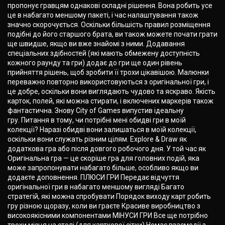
пропонує гравцям однакові складні рішення. Вона робить усе
це в набагато меншому пакеті, і час налаштування також
значно скорочується. Оскільки більшість правил розміщення
подібні до його старшого брата, ви також можете почати грати
ще швидше, якщо ви вже знайомі з ними. Додавання
спеціальних здібностей (які мають обмежену доступність
кожного раунду та гри) додає до гри ще один рівень
прийняття рішень, щоб зробити її трохи цікавішою. Малюнки
переважно повторно використовуються з оригінальної гри, і
це добре, оскільки вони виглядають чудово та яскраво. Якість
карток, полей, які можна стирати, і включених маркерів також
фантастична. Знову City of Games випустив ідеальну
гру. Питання в тому, чи потрібні мені обидві гри в моїй
колекції? Наразі обидві вони залишаться в моїй колекції,
оскільки вони служать різним цілям. Explore & Draw як
додаткова гра або після довгого робочого дня. У той час як
Оригінальна гра — це скоріше гра для головних подій, яка
може запропонувати набагато більше, особливо якщо ви
додаєте доповнення. ПЛЮСИ ГРИ Передає відчуття
оригінальної гри в набагато меншому вигляді Багато
стратегій, які можна спробувати Порядок виходу карт робить
гру різною щоразу, коли ви граєте Красиве виробництво з
високоякісними компонентами МІНУСИ ГРИ Все ще потрібно