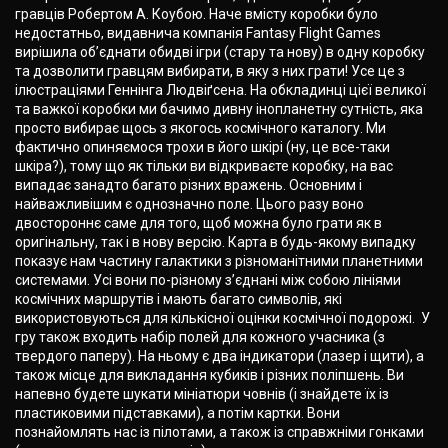
гравців Робертом А. Коубою. Наче вмісту коробки було
недостатньо, видавнича компанія Fantasy Flight Games
вирішила об’єднати обидві ігри (стару та нову) в одну коробку
та дозволити гравцям вибирати, в яку з них грати! Усе це з
ілюстраціями Геннінга Людвіґсена. На обкладинці цієї великої
та важкої коробки ми бачимо дивну інопланетну сутність, яка
просто вибирає щось з якогось космічного каталогу. Ми
фактично опиняємося трохи в його шкірі (ну, це все-таки
шкіра?), тому що як тільки ви відкриваєте коробку, на вас
випадає занадто багато різних вражень. Основним і
найважливішим є однозначно поле. Цього разу воно
двостороннє саме для того, щоб можна було грати як в
оригінальну, так і в нову версію. Карта в будь-якому випадку
показує нам частину галактики з різноманітними планетними
системами. Усі вони по-різному з’єднані між собою лініями
космічних маршрутів і мають багато символів, які
використовуються для кількісної оцінки космічної подорожі. У
гру також входить набір полей для кожного учасника (з
твердого паперу). На ньому є два індикатори (лазер і щити), а
також місце для викладання кубиків і різних поліпшень. Ви
напевно будете шукати мініатюри човнів (і знайдете їх із
пластиковими підставками), а потім картки. Вони
познайомлять нас із пілотами, а також із справжніми гонками