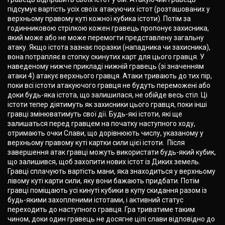
підсумує вартість усіх своїх атакуючих істот (розташованих у
верхньому правому куті кожної кубика істоти). Потім за
годинниковою стрілкою кожен гравець пропонує захисника,
який може або не може перемогти представлену загальну
атаку. Якщо істота зазнає поразки (нападника чи захисника),
вона потрапляє в стопку скинутих карт для цього гравця. У
наведеному нижче прикладі нижній гравець (зі значенням
атаки 4) атакує верхнього гравця. Атаки тривають до тих пір,
поки всі істоти атакуючого гравця не будуть переможені або
доки будь-яка істота, що залишилася, не обійде весь стіл. Ці
істоти тепер діятимуть як захисники цього гравця, поки інші
гравці змінюватимуть свої дії. Будь-які істоти, які ще
залишаться перед гравцем на початку наступного ходу,
отримають очки Слави, що дорівнюють числу, указаному у
верхньому правому куті картки сили цієї істоти. Після
завершення атак гравці можуть використати будь-який кубик,
що залишився, щоб захопити нових істот із Диких земель.
Гравці сплачують вартість мани, яка знаходиться у верхньому
лівому куті карти сили, яку вони бажають придбати. Потім
гравці поміщають усі кинуті кубики в купу скидання разом із
будь-якими захопленими істотами, і активний статус
переходить до наступного гравця. Гра триватиме таким
чином, доки один гравець не досягне цілі слави відповідно до