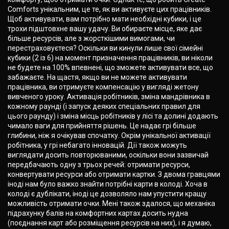
Comforts унікальним, це те, як ви активуєте цих працівників.
Щоб активувати, вам потрібно мати необхідні кубики, і це
трохи підштовхне вашу удачу. Ви обираєте місце, яке дає
більше ресурсів, але з жорсткішими вимогами, чи
перестраховуєтеся? Оскільки ви кинули лише свої сімейні
кубики (2 із 6) на момент призначення працівників, ви ніколи
не будете на 100% впевнені, що зможете активувати все, що
забажаєте. На щастя, якщо ви не можете активувати
працівника, ви отримуєте компенсацію у вигляді жетону
вивченого уроку. Активація робітників, зміна мандрівника в
кожному раунді (і запуск деяких спеціальних правил для
цього раунду) і зміна місць робітників у лісі та долині додають
чимало ваги для прийняття рішень. Це надає грі більше
глибини, ніж я очікував спочатку. Окрім унікальної активації
робітника, у грі небагато інновацій. Дії також можуть
виглядати досить повторюваними, оскільки вони зазвичай
передбачають одну з трьох речей: отримати ресурси,
конвертувати ресурси або отримати картки. З двома гравцями
іноді нам було важко знайти потрібні карти в колоді. Хоча в
колоді є дублікати, іноді це дозволяло нам упустити кращу
можливість отримати очки. Мені також здалося, що механіка
підрахунку балів на комфортних картах досить нудна
(поєднання карт або розміщення ресурсів на них), і я думаю,