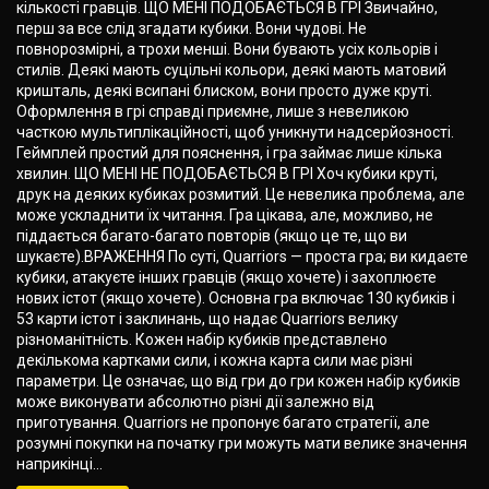
кількості гравців. ЩО МЕНІ ПОДОБАЄТЬСЯ В ГРІ Звичайно,
перш за все слід згадати кубики. Вони чудові. Не
повнорозмірні, а трохи менші. Вони бувають усіх кольорів і
стилів. Деякі мають суцільні кольори, деякі мають матовий
кришталь, деякі всипані блиском, вони просто дуже круті.
Оформлення в грі справді приємне, лише з невеликою
часткою мультиплікаційності, щоб уникнути надсерйозності.
Геймплей простий для пояснення, і гра займає лише кілька
хвилин. ЩО МЕНІ НЕ ПОДОБАЄТЬСЯ В ГРІ Хоч кубики круті,
друк на деяких кубиках розмитий. Це невелика проблема, але
може ускладнити їх читання. Гра цікава, але, можливо, не
піддається багато-багато повторів (якщо це те, що ви
шукаєте).ВРАЖЕННЯ По суті, Quarriors — проста гра; ви кидаєте
кубики, атакуєте інших гравців (якщо хочете) і захоплюєте
нових істот (якщо хочете). Основна гра включає 130 кубиків і
53 карти істот і заклинань, що надає Quarriors велику
різноманітність. Кожен набір кубиків представлено
декількома картками сили, і кожна карта сили має різні
параметри. Це означає, що від гри до гри кожен набір кубиків
може виконувати абсолютно різні дії залежно від
приготування. Quarriors не пропонує багато стратегії, але
розумні покупки на початку гри можуть мати велике значення
наприкінці...