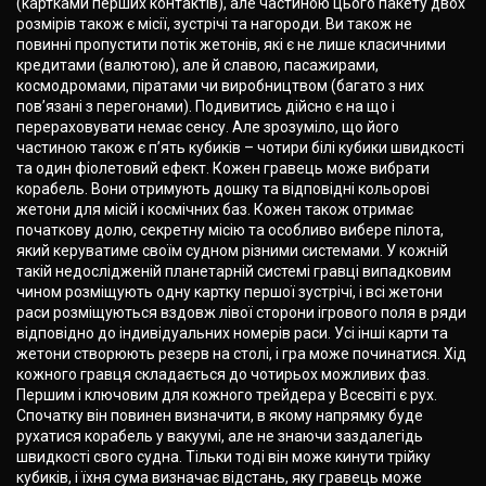
(картками перших контактів), але частиною цього пакету двох
розмірів також є місії, зустрічі та нагороди. Ви також не
повинні пропустити потік жетонів, які є не лише класичними
кредитами (валютою), але й славою, пасажирами,
космодромами, піратами чи виробництвом (багато з них
пов’язані з перегонами). Подивитись дійсно є на що і
перераховувати немає сенсу. Але зрозуміло, що його
частиною також є п’ять кубиків – чотири білі кубики швидкості
та один фіолетовий ефект. Кожен гравець може вибрати
корабель. Вони отримують дошку та відповідні кольорові
жетони для місій і космічних баз. Кожен також отримає
початкову долю, секретну місію та особливо вибере пілота,
який керуватиме своїм судном різними системами. У кожній
такій недослідженій планетарній системі гравці випадковим
чином розміщують одну картку першої зустрічі, і всі жетони
раси розміщуються вздовж лівої сторони ігрового поля в ряди
відповідно до індивідуальних номерів раси. Усі інші карти та
жетони створюють резерв на столі, і гра може починатися. Хід
кожного гравця складається до чотирьох можливих фаз.
Першим і ключовим для кожного трейдера у Всесвіті є рух.
Спочатку він повинен визначити, в якому напрямку буде
рухатися корабель у вакуумі, але не знаючи заздалегідь
швидкості свого судна. Тільки тоді він може кинути трійку
кубиків, і їхня сума визначає відстань, яку гравець може