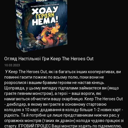
Огляд Настільної Гри Keep The Heroes Out
10.03.2023
У Keep The Heroes Out, як і в багатьох інших кооперативах, ви
повинні гасити пожежі по всьому полю, поки вони не
розрослися і вашим бравим героям не настав кінець.
Щоправда, у цьому випадку підпалами займаєтеся ви (якщо
граєте певним монстром), а герої – ваші вороги, які
намагаються обчистити вашу скарбницю. Keep The Heroes Out
- декбілдер, в якому ви граєте в основному стартовою
колодою з 10 карт; додавання в колоду більше 1-2 нових карт -
рідкість. Та й потрібне це лише представникам нижчих рас; у
справжніх монстрів (таких як дракон) колода чудово працює зі
старту. ІГРОВИЙ ПРОЦЕС Ваші монстри ходять по підземеллю,