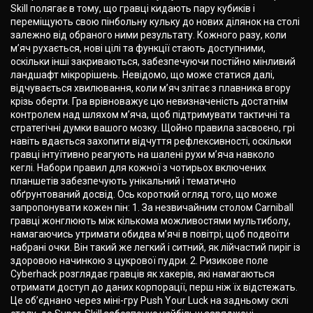
Skill полягає в тому, що гравці кидають пару кубиків і
переміщують свою пінбольну кульку до нових ділянок на столі
залежно від обраного ними результату. Кожного разу, коли
м’яч рухається, нові цілі та функції стають доступними,
оскільки інші закриваються, забезпечуючи постійно мінливий
ландшафт мікрорішень. Невідомо, що може статися далі,
відчувається хвилювання, коли м’яч злітає з плавника вгору
крізь оберти. Гра врівноважує цю невизначеність достатнім
контролем над шляхом м’яча, щоб підтримувати тактичні та
стратегічні думки вашого мозку. Щойно правила засвоєно, грі
навіть вдається захопити відчуття рефлексивності, оскільки
гравці інтуїтивно реагують на шалені рухи м’яча навколо
кеглі. Набори правил для кожної з чотирьох включених
планшетів забезпечують унікальний і тематично
обґрунтований досвід. Ось короткий огляд того, що може
запропонувати кожен пін: 1. За незвичайним столом Carniball
гравці жонглюють між кількома можливостями мультиболу,
намагаючись утримати обидва м’ячі в повітрі, щоб подвоїти
набрані очки. Він такий же легкий і ситний, як лійчастий пиріг із
здоровою начинкою з цукрової пудри. 2. Ризикове поле
Cyberhack розглядає гравців як хакерів, які намагаються
отримати доступ до даних корпорації, перш ніж їх відстежать.
Це об’єднано через міні-гру Push Your Luck на задньому склі