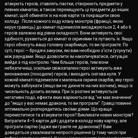
атакують героїв, ставлять пастки, створюють предмети у
певних кімнатах, а також переміщують ці предмети до інших
кімнат, щоб обміняти їх на нові карти та покращити свою
колоду. Після кожного ходу клану монстрів (фракції, якою
керує гравець) до кімнат підземелля висаджуються 2, 4 або 6
героїв залежно від рівня складності. Вони активують свої
здібності, рухаються до кімнат із скринями та лутають їх. Якщо
герої обнесуть вашу головну скарбницю, то ви програєте. По
суті, герої — бродячі закуски, які вам необхідно з'їсти (усунути)
між раундами. Якщо дозволити їм накопичуватися, ситуація
вийде з-під контролю. Чим більше героїв, тим вони
небезпечніші, оскільки свіжозпалені герої активують вже
виснажених (походили) героїв, і виходить снігова куля. У
кожній кімнаті підземелля є маленька скриня скарбів, яку герої
можуть заблукати (якщо ви не дихнете на них вогнем), якщо їх
чисельність досить велика. При їх розтині активуються
негативні події, ефекти яких варіюються від "не має значення"
до "якщо у вас немає дракона, то ви програли". Гравці повинні
оптимально розпорядитись своїми діями. Що краще:
переміститися та атакувати героя? Викликати нових монстрів?
Витратити 4–5 карток дій і додати в колоду нову картку, але
програти партію (адже ви граєте не драконом)? Вам
доведеться ухвалювати непрості рішення (у тому числі при