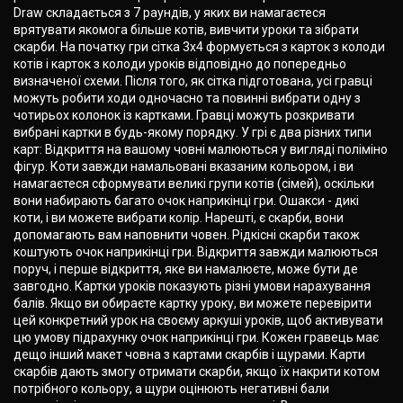
Draw складається з 7 раундів, у яких ви намагаєтеся
врятувати якомога більше котів, вивчити уроки та зібрати
скарби. На початку гри сітка 3x4 формується з карток з колоди
котів і карток з колоди уроків відповідно до попередньо
визначеної схеми. Після того, як сітка підготована, усі гравці
можуть робити ходи одночасно та повинні вибрати одну з
чотирьох колонок із картками. Гравці можуть розкривати
вибрані картки в будь-якому порядку. У грі є два різних типи
карт: Відкриття на вашому човні малюються у вигляді поліміно
фігур. Коти завжди намальовані вказаним кольором, і ви
намагаєтеся сформувати великі групи котів (сімей), оскільки
вони набирають багато очок наприкінці гри. Ошакси - дикі
коти, і ви можете вибрати колір. Нарешті, є скарби, вони
допомагають вам наповнити човен. Рідкісні скарби також
коштують очок наприкінці гри. Відкриття завжди малюються
поруч, і перше відкриття, яке ви намалюєте, може бути де
завгодно. Картки уроків показують різні умови нарахування
балів. Якщо ви обираєте картку уроку, ви можете перевірити
цей конкретний урок на своєму аркуші уроків, щоб активувати
цю умову підрахунку очок наприкінці гри. Кожен гравець має
дещо інший макет човна з картами скарбів і щурами. Карти
скарбів дають змогу отримати скарби, якщо їх накрити котом
потрібного кольору, а щури оцінюють негативні бали