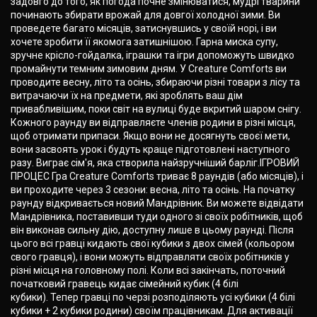
задовго до того, як погода почне змінюватися, мудрі тварини
починають збирати врожай для довгої холодної зими. Ви
проведете багато місяців, затиснувшись у своїй норі, і ви
хочете зробити її якомога затишнішою. Гарна миска супу,
зручне крісло-гойдалка, іграшки та ігри допоможуть швидко
промайнути темним зимовим дням. У Creature Comforts ви
проводите весну, літо та осінь, збираючи різні товари з лісу та
витрачаючи їх на предмети, які зроблять ваш дім
привабливішим, поки світ на вулиці буде вкритий шаром снігу.
Кожного раунду ви відправляєте членів родини в різні місця,
щоб отримати припаси. Якщо вони не досягнуть своєї мети,
вони засвоять урок і будуть краще підготовлені наступного
разу. Виграє сім'я, яка створила найзручніший барліг.ІГРОВИЙ
ПРОЦЕС Гра Creature Comforts триває 8 раундів (або місяців), і
ви проходите через 3 сезони: весна, літо та осінь. На початку
раунду відкривається новий Мандрівник. Ви можете відвідати
Мандрівника, поставивши туди одного зі своїх робітників, щоб
він виконав сильну дію, доступну лише в цьому раунді. Після
цього всі гравці кидають свої кубики з двох сімей (кольором
свого гравця), і вони можуть відправляти своїх робітників у
різні місця на головному полі. Коли всі закінчать, поточний
початковий гравець кидає сімейний кубик (4 білі
кубики). Тепер гравці по черзі розподіляють усі кубики (4 білі
кубики + 2 кубики родини) своїм працівникам. Для активації