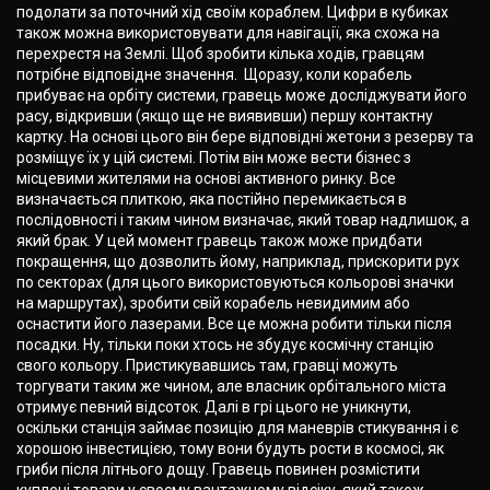
подолати за поточний хід своїм кораблем. Цифри в кубиках
також можна використовувати для навігації, яка схожа на
перехрестя на Землі. Щоб зробити кілька ходів, гравцям
потрібне відповідне значення. Щоразу, коли корабель
прибуває на орбіту системи, гравець може досліджувати його
расу, відкривши (якщо ще не виявивши) першу контактну
картку. На основі цього він бере відповідні жетони з резерву та
розміщує їх у цій системі. Потім він може вести бізнес з
місцевими жителями на основі активного ринку. Все
визначається плиткою, яка постійно перемикається в
послідовності і таким чином визначає, який товар надлишок, а
який брак. У цей момент гравець також може придбати
покращення, що дозволить йому, наприклад, прискорити рух
по секторах (для цього використовуються кольорові значки
на маршрутах), зробити свій корабель невидимим або
оснастити його лазерами. Все це можна робити тільки після
посадки. Ну, тільки поки хтось не збудує космічну станцію
свого кольору. Пристикувавшись там, гравці можуть
торгувати таким же чином, але власник орбітального міста
отримує певний відсоток. Далі в грі цього не уникнути,
оскільки станція займає позицію для маневрів стикування і є
хорошою інвестицією, тому вони будуть рости в космосі, як
гриби після літнього дощу. Гравець повинен розмістити