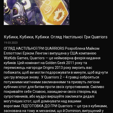
Кубики, Кубики, Кубики. Огляд Настільної Гри Quarriors
19.03.2023
ОГЛЯД НАСТІЛЬНОЇ ГРИ QUARRIORS Розроблена Майком
Елліоттом і Еріком Ленгом і випущена у США компанією
WizKids Games, Quarriors — це неймовірна феєрія кидання
кубиків. Цей номінант на Golden Geek 2011 року та
переможець нагороди Origins 2013 року змусить вас
побажати, щоб ви могли подорожувати в минуле, щоб відчути
цю гру вперше знову. У Quarriors 2 – 4 гравці озброяться
потужними магічними заклинаннями та призвуть легіони
кубічних істот для битви проти своїх супротивників. Сміливо
покривайте себе Славою, захищаючи своїх створінь від
супротивників, або мудро вирішуйте закликати дедалі
могутніших істот, щоб домінувати над вашими
ворогами. ПІДГОТОВКА ДО ГРИ Quarriors — це гра з кубиками,
заснована на тому ж механізмі, що й Dominion, випущений у