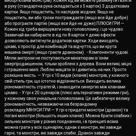
виборі кланів монстрів). Кожен хід ви можете ризикнути і взяти
в руку (стандартна рука складається з 5 карток) 3 додаткових
картки. Якщо пощастить, то наслідків жодних. Якщо не
пощастить, ви або трохи постраждаєте (якщо все йде добре)
або програєте партію (якщо все йде не дуже).ПЛЮСИ ГРИ —
Кожен хід треба вирішувати нову головоломку, і це чудово.
Зазвичай ви набираєте в хід по 8 карток + деякі ефекти
дозволяють витягнути додаткові картки. Ходи виходять
цікаві, є простір для комбінацій та відчуття, що ви крута
машина смерті (якщо граєте драконом). - Компоненти чудові.
Міпли анітрохи не поступаються мініатюрам із їхнім
оверпродакшеном, тільки зроблені з дерева. Вони великі, міцні
і страшенно милі. Люблю мацати їх і дивитись на них. Просто
розкішна якість. — У грі є 10 видів (кланів) монстрів, у кожного
свій стиль гри, що істотно відрізняється. Виходить велика
різноманітність стратегій, і знаходити синергію між кланами
цікаво. - У грі є 20 сценаріїв (плюс альтернативні режими гри),
у кожному своя унікальна головоломка. Це забезпечує велику
різноманітність, незважаючи на безрандомну
розкладку.МІНУСИ ГРИ — У грі є придатні монстри (дракон) та
погані монстри (більшість інших кланів). Можна брати слабких і
сильних монстрів у різних поєднаннях, і в принципі всіма
можна грати у всіх сценаріях, однак є монстри, які завжди
гарні, та монстри, які завжди слабкі. Дракон завжди