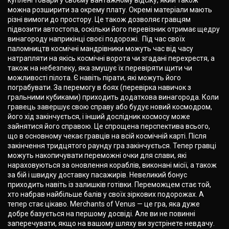
куплені товари у своєму вантажному відсіку, який також
можна розширити за окрему плату. Окремі матеріали мають
різні вимоги до простору. Це також дозволяє гравцям
підвозити автостопа, оскільки його перевізник отримає щедру
винагороду наприкінці своєї подорожі. Під час своїх
паломництв космічні мандрівники можуть час від часу
натрапляти на якісь космічні ворота чи згадані перехрестя, а
також на небезпеку, яка змушує їх перевіряти щити чи
можливості пілота. Є навіть пірати, які можуть його
пограбувати. За перемогу в боях (перевірка навичок з
гральними кубиками) приходить додаткова винагорода. Коли
гравець завершує свою справу або будує новий космодром,
його хід закінчується, і інший дослідник космосу може
зайнятися його справою. Це спрощена перспектива всього,
що в основному чекає гравців на всій космічній карті. Після
закінчення тридцятого раунду гра закінчується. Тепер гравці
можуть накопичувати переможні очки для слави, які
нараховуються за оновлення кораблів, виконані місії, а також
за бій і швидку доставку пасажирів. Невеликий бонус
приходить навіть із залишків готівки. Переможцем стає той,
хто набрав найбільше балів у своїх зіркових подорожах. А
тепер стає цікаво. Merchants of Venus — це гра, яка дуже
добре базується на першому досвіді. Але ви не повинні
заперечувати, якщо на вашому шляху ви зустрінете невдачу.