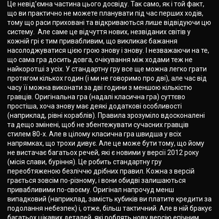
Це невід’ємна частина цього досвіду. Так само, як і той факт,
що ви практично не можете планувати під час перших ходів,
тому що раси приховані та відкриваються лише відвідуючи цю
систему. Але саме це відчуття нових, незвіданих світів у
кожній грі є тим привабливим, що викликає бажання
насолоджуватися цією грою знову і знову. І незважаючи на те,
що сама гра досить довга, очікування між ходами теж не
найкоротші з усіх. У стандартну гру все ще можна легко грати
протягом кількох годин (і ми не говоримо про дві), але час від
часу її можна виконати за дві години з меншою кількістю
гравців. Оригінальна гра (надалі класична гра) суттєво
простіша, хоча знову має деякі додаткові особливості
(наприклад, рівні кораблів). Правила зрозуміло вдосконалені
та дещо змінені, щоб не збентежувати сучасних гравців
стилем 80-х. Але в цілому класична гра швидша у всіх
напрямках, що трохи дивує. Але це може бути тому, що йому
не вистачає багатьох речей, які є новими у версії 2012 року
(місія слави, буріння). Це робить стандартну гру
переобтяженою безліччю дрібних правил. Кожна з версій
грається зовсім по-різному, і вони обидві залишаються
привабливими по-своєму. Оригінал напрочуд менш
випадковий (наприклад, замість кубиків ви платите кредити за
подолання небезпек) і, отже, більш тактичний. Але в ній бракує
багатьох цікавих деталей, які роблять нову версію епічним