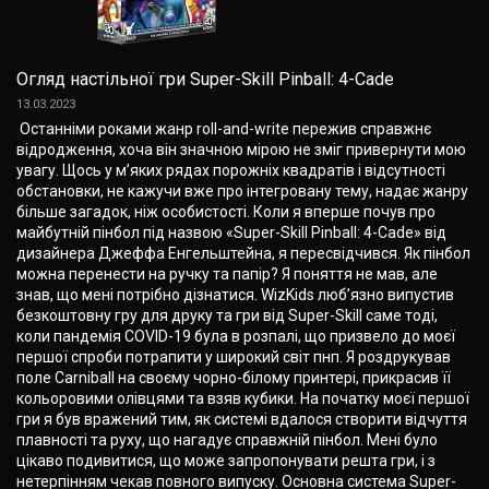
Огляд настільної гри Super-Skill Pinball: 4-Cade
13.03.2023
Останніми роками жанр roll-and-write пережив справжнє
відродження, хоча він значною мірою не зміг привернути мою
увагу. Щось у м’яких рядах порожніх квадратів і відсутності
обстановки, не кажучи вже про інтегровану тему, надає жанру
більше загадок, ніж особистості. Коли я вперше почув про
майбутній пінбол під назвою «Super-Skill Pinball: 4-Cade» від
дизайнера Джеффа Енгельштейна, я пересвідчився. Як пінбол
можна перенести на ручку та папір? Я поняття не мав, але
знав, що мені потрібно дізнатися. WizKids люб’язно випустив
безкоштовну гру для друку та гри від Super-Skill саме тоді,
коли пандемія COVID-19 була в розпалі, що призвело до моєї
першої спроби потрапити у широкий світ пнп. Я роздрукував
поле Carniball на своєму чорно-білому принтері, прикрасив її
кольоровими олівцями та взяв кубики. На початку моєї першої
гри я був вражений тим, як системі вдалося створити відчуття
плавності та руху, що нагадує справжній пінбол. Мені було
цікаво подивитися, що може запропонувати решта гри, і з
нетерпінням чекав повного випуску. Основна система Super-