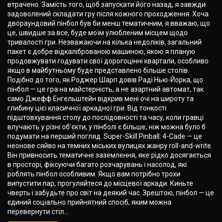
втрачено. Замість того, щоб запускати його назад, я завжди
задоволений складати гру після кожного проходження. Хоча
двораундовий пінбол був би менш тематичним, я вважаю, що
це, швидше за все, буде моїм улюбленим місцем щодо
тривалості гри. Незважаючи на кілька недоліків, загальний
пакет є добре відкаліброваною машиною, якою я планую
продовжувати годувати свої дорогоцінні квартали, особливо
якщо в майбутньому буде представлено більше столів.
Подібно до того, як Роджер Шарп довів Раді Нью-Йорка, що
пінбол — це гра на майстерність, а не азартний автомат, так
само Джефф Енгельштейн відкрив мені очі на широту та
глибину цієї класичної аркадної гри. Від тонкості
підштовхування столу до послідовності та часу, коли гравці
влучають у різні об’єкти, у пінболі є більше, ніж можна було б
подумати на перший погляд. Super-Skill Pinball: 4-Cade — це
неонове сяйво на темних міських вулицях жанру roll-and-write.
Він привносить тематичне заземлення, яке рідко досягається
в просторі, фіксуючи багато розчарувань і насолод, які
роблять пінбол особливим. Якщо вам потрібно трохи
випустити пар, прогуляйтеся до місцевої аркади. Киньте
чверть і забудьте про світ на деякий час. Зрештою, пінбол — це
єдиний соціально прийнятний спосіб, яким можна
перевернути стіл...