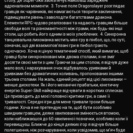
столу, де Super-Skill забезпечує найбільш заряджені
адреналіном моменти. 3. Точне поле Dragonslayer розглядає
гравців як чарівників, які намагаються творити заклинання,
підвищувати рівень і заволодіти багатствами дракона.
Елементи RPG чудово реалізовані та надають гравцям більше
свободи волі та різноманітності між іграми, ніж будь-які інші
столи, що робить його одним із моїх улюблених. 4. Синхронна
танцювальна лихоманка містить міні-гру в пінбол, що, по суті,
означає, що дві взаємопов’язані гри в пінбол грають
одночасно. Хоча я ціную тематичний спосіб, який вимагає, щоб
гравці були синхронізовані між двома столами, я не зміг
досягти своєї мети з цим. Граючи за цим столом, я відчув дуже
мало волі, і нарахування очок відбувалось уривками й
уривками без драматичних коливань, пропонованих іншими
трьома столами. На жаль, єдиний рецепт від цієї лихоманки —
менше дискотеки. Як і його механічні прабатьки, кінетичну
енергію Super-Skill найкраще відчувати в коротких сплесках.
Це призводить до моєї головної критики гри, а саме її
тривалості. Середні ігри для мене тривали трохи більше
години. Хоча я не претендую на те, щоб бути особливо
швидким гравцем, деяке хвилювання змінюється втомою,
коли наближаєшся до 60-хвилинної позначки, особливо коли її
перевищуєш. Ближче до кінця деяких ігор я відчув більше
полегшення, ніж розчарування, коли усвідомив, що м’яч буде