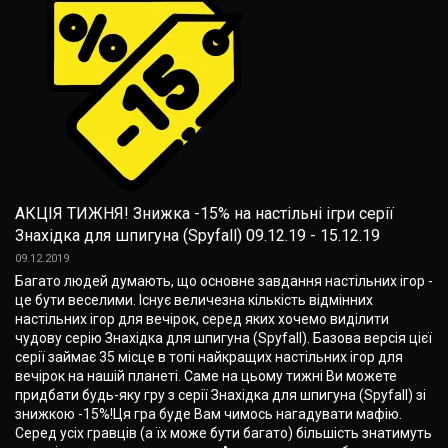
АКЦІЯ ТИЖНЯ! Знижка -15% на настільні ігри серії
Знахідка для шпигуна (Spyfall) 09.12.19 - 15.12.19
09.12.2019
Багато людей думають, що основне завдання настільних ігор -
це бути веселими. Існує величезна кількість відмінних
настільних ігор для вечірок, серед яких хочемо виділити
чудову серію Знахідка для шпигуна (Spyfall). Базова версія цієї
серії займає 35 місце в топі найкращих настільних ігор для
вечірок на нашій планеті. Саме на цьому тижні Ви можете
придбати будь-яку гру з серії Знахідка для шпигуна (Spyfall) зі
знижкою -15%!Ця гра буде Вам чимось нагадувати мафію.
Серед усіх гравців (а їх може бути багато) більшість знатимуть