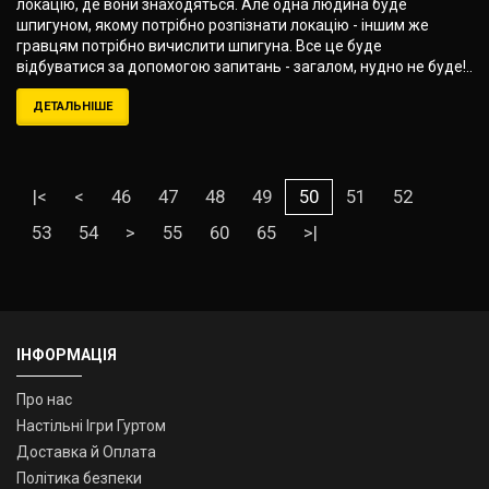
локацію, де вони знаходяться. Але одна людина буде
шпигуном, якому потрібно розпізнати локацію - іншим же
гравцям потрібно вичислити шпигуна. Все це буде
відбуватися за допомогою запитань - загалом, нудно не буде!..
ДЕТАЛЬНІШЕ
|<
<
46
47
48
49
50
51
52
53
54
>
55
60
65
>|
ІНФОРМАЦІЯ
Про нас
Настільні Ігри Гуртом
Доставка й Оплата
Політика безпеки