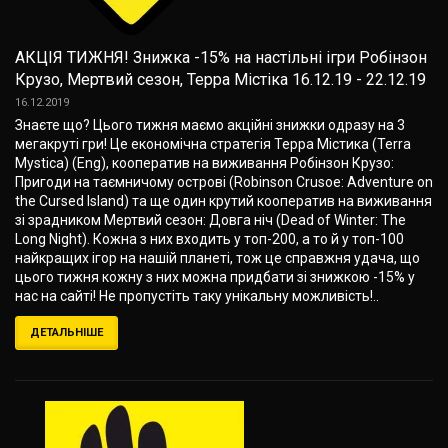
АКЦІЯ ТИЖНЯ! Знижка -15% на настільні ігри Робінзон
Крузо, Мертвий сезон, Терра Містіка 16.12.19 - 22.12.19
16.12.2019
Знаєте що? Цього тижня маємо акційні знижки одразу на 3
мегакруті гри! Це економічна стратегія Терра Містика (Terra
Mystica) (Eng), кооператив на виживання Робінзон Крузо:
Пригоди на таємничому острові (Robinson Crusoe: Adventure on
the Cursed Island) та ще один крутий кооператив на виживання
зі зрадником Мертвий сезон: Довга ніч (Dead of Winter: The
Long Night). Кожна з них входить у топ-200, а то й у топ-100
найкращих ігор на нашій планеті, тож це справжня удача, що
цього тижня кожну з них можна придбати зі знижкою -15% у
нас на сайті! Не пропустіть таку унікальну можливість!..
ДЕТАЛЬНІШЕ