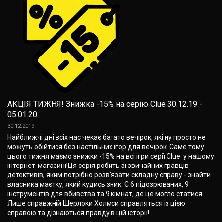
АКЦІЯ ТИЖНЯ! Знижка -15% на серію Clue 30.12.19 -
05.01.20
30.12.2019
Найближчі дні всіх нас чекає багато вечірок, які ну просто не
можуть обійтися без настільних ігор для вечірок. Саме тому
цього тижня маємо знижки -15% на всі ігри серії Clue у нашому
інтернет-магазині!Ця серія робить зі звичайних гравців
детективів, яким потрібно розв'язати складну справу - знайти
власника маєтку, який кудись зник. Є 6 підозрюваних, 9
інструментів для вбивства та 9 кімнат, де це могло статися.
Лише справжній Шерлоки Холмси справляться із цією
справою та дізнаються правду в цій історії!..