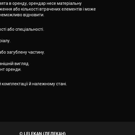
зята в оренду, орендар несе матеріальну
ення або кількості втрачених елементів і може
ї неможливо відновити.
ості або спеціальності.
ріалу.
або загублену частину.
нішній вигляд.
ент оренди.
 комплектації й належному стані.
© LELEKAN (ЛЕЛЕКАН)