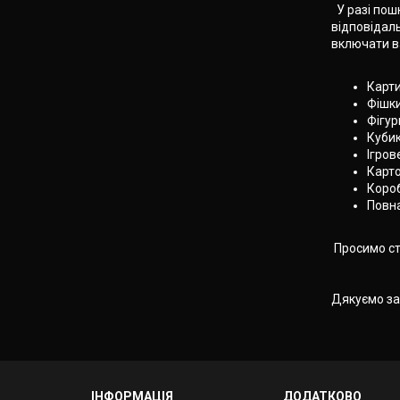
У разі пошк
відповідал
включати ва
Карти
Фішки
Фігур
Кубик
Ігров
Карто
Короб
Повна
Просимо ста
Дякуємо за
ІНФОРМАЦІЯ
ДОДАТКОВО