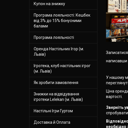
Купон на знижку
Програма лояльності: Кешбек
від 3% до 15% бонусними
балами
Програма лояльності
Оренда Настільних Ігор (м.
Записатися
Львів)
написавши 
Ігротека, клуб настільних ігрог
(м. Львів)
У нашому ма
Як зробити замовлення
переглянут
Ціна оренд
Знижки на відвідування
вартості.
ігротеки Lelekan (м. Львів)
Зверніть у
Настільні Ігри Гуртом
спробувати 
Відповідно
Доставка й Оплата
необхідно 