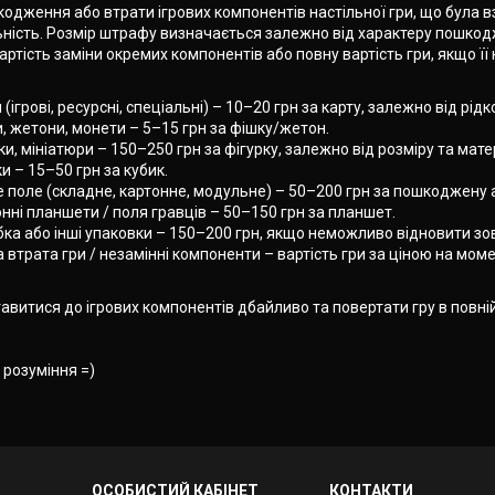
одження або втрати ігрових компонентів настільної гри, що була в
ьність. Розмір штрафу визначається залежно від характеру пошкодж
ртість заміни окремих компонентів або повну вартість гри, якщо ї
 (ігрові, ресурсні, спеціальні) – 10–20 грн за карту, залежно від рідк
, жетони, монети – 5–15 грн за фішку/жетон.
ки, мініатюри – 150–250 грн за фігурку, залежно від розміру та мате
и – 15–50 грн за кубик.
е поле (складне, картонне, модульне) – 50–200 грн за пошкоджену 
нні планшети / поля гравців – 50–150 грн за планшет.
ка або інші упаковки – 150–200 грн, якщо неможливо відновити зов
 втрата гри / незамінні компоненти – вартість гри за ціною на мом
витися до ігрових компонентів дбайливо та повертати гру в повній
 розуміння =)
ОСОБИСТИЙ КАБІНЕТ
КОНТАКТИ