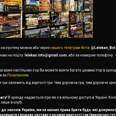
 на ігротеку можна або через
нашого телеграм-бота
:
@Lelekan_Bot
нам на пошту:
lelekan.info@gmail.com
, або за номером телефону:
газині настільних ігор Ви можете взяти багато цікавих ігор в оренду
и за
Посиланням
.
и гри залежить від вартості гри. Чим дорожча гра, тим дорожче ор
вагу!
В оренду надаються ігри які є в вільному доступі в Україні. К
лише в клубі.
 до законів України, ми не маємо права брати будь-які документи
залишити грошову заставу у розмірі вартості гри (виключно гот