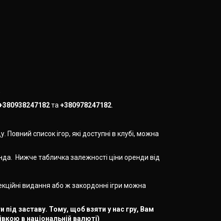
,
+380938247182
та
+380978247182
.
. Повний список ігор, які доступні в клубі, можна
енда. Нижче табличка залежності ціни оренди від
олекційні видання або ж закордонні ігри можна
 під заставу. Тому, щоб взяти у нас гру, Вам
івкою в національній валюті)