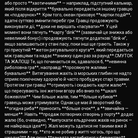
або просто **хаотичними** — наприклад, підступний кальмар,
який після відкриття **буквально передається іншому гравцю
як «подарунок»**. Крім того, океан приховує **картки подій**,
здатні суттєво змінити перебіг гри. Гравці продовжують
виконувати дії, **доки не вирішать «пасувати»**. У цей
момент вони тягнуть **карту “dink”** (зазвичай це знижка або
невеликий бонус) і продовжують тягнути додаткові “dink-и”,
якщо залишаються у стані пасу, поки інші ще грають. Також у
грі присутній **жетон рятувального круга**, який передається
між гравцями та надає **знижку один раз за раунд**.СМУТОК
ТА ЖАЛОЩІ Те, що починається як, здавалося б, **невинна
риболовна гра**, насправді **просякнуте жалями —
буквально**. Витягування жахіть із морських глибин не надто
сприяє психічному здоров’ю й часто пробуджує старі травми.
Протягом гри гравці **отримують і скидають карти жалю**,
що пересувають їхні жетони вгору або вниз по **шкалі
божевілля**. Чим більше жалів, тим **більше кубиків**
гравець може утримувати. Однак це має й зворотний бік:
**огидна риба** приносить **більше очок**, а **звичайна —
менше**. Навіть **продаж потворних створінь у порту** додає
жалю (бо, очевидно, **випускати ельдрічних жахів на ринок —
не найкраща ідея**). Жалі можуть здатися не такими вже й
страшними — ну, **хто ж не робив у житті чогось, про що
шкодує?** Але якщо **занадто заглибитися у безумство**,