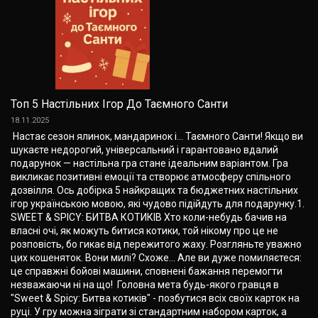
Топ 5 Настільних Ігор До Таємного Санти
18.11.2025
Настає сезон ялинок, мандаринок і… Таємного Санти! Якщо ви
шукаєте недорогий, універсальний і гарантовано вдалий
подарунок — настільна гра стане ідеальним варіантом. Гра
викликає позитивні емоції та створює атмосферу спільного
дозвілля. Ось добірка 5 найкращих та бюджетних настільних
ігор українською мовою, які чудово підійдуть для подарунку.1.
SWEET & SPICY: БИТВА КОТИКІВ Хто коли-небудь бачив на
власні очі, як можуть битися котики, той нікому про це не
розповість, бо гикає від пережитого жаху. Розгляньте уважно
цих кошеняток. Вони милі? Схоже... Але ви дуже помиляєтеся:
це справжні бойові машини, сповнені бажання перемогти
незважаючи ні на що! Головна мета будь-якого гравця в
"Sweet & Spicy: Битва котиків" - позбутися всіх своїх карток на
руці. У гру можна зіграти зі стандартним набором карток, а