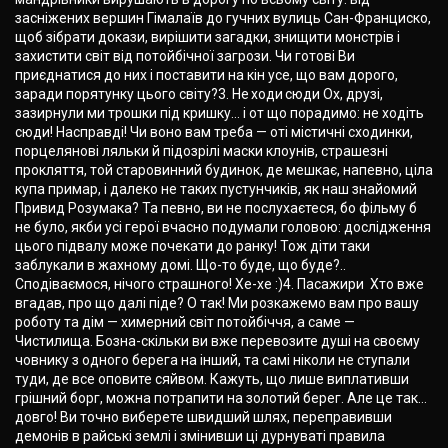
засніжених вершин Гімалаїв до гучних вулиць Сан-Франциско,
щоб зібрати докази, вирішити загадки, знищити монстрів і
захистити світ від потойбічної загрози. Чи готові Ви
приєднатися до них і поставити на кін усе, що вам дорого,
заради порятунку цього світу?3. Не ходи сюди Ох, друзі,
зазирнули ми трошки під кришку… і от що порадимо: не ходіть
сюди! Насправді! Чи воно вам треба — оті містичні сходинки,
порцелянові ляльки й підозрілі маски клоунів, страшезні
прокляття, той старовинний будинок, де мешкає, напевно, ціла
купа примар, і далеко не таких пустунчиків, як наш знайомий
Привид Розумака? Та певно, ви не послухаєтеся, бо фільму б
не було, якби усі герої вчасно подумали головою: дослідження
цього підвалу може почекати до ранку! Тож діти таки
заблукали в жахному домі. Що-то буде, що буде?..
Сподіваємося, нічого страшного! Хе-хе :)4. Пасажири Хто вже
вгадав, про що далі піде? О так! Ми розкажемо вам про вашу
роботу та дім — химерний світ потойбіччя, а саме —
Чистилища. Бозна-скільки ви вже перевозите душі на своєму
човнику з одного берега на інший, та самі ніколи не ступали
туди, де все оповите сяйвом. Кажуть, що лише виплативши
грішний борг, можна потрапити на золотий берег. Але це так…
довго! Ви точно виберете швидший шлях, переправивши
демонів в райські землі і змінивши ці дурнуваті правила