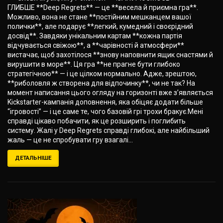
ГЛИБШЕ **Deep Regrets** — це **весела й приємна гра**.
Можливо, вона не стане **постійним мешканцем вашої
полички**, але подарує **легкий, кумедний і своєрідний
досвід**. Завдяки унікальним картам **кожна партія
відчувається свіжою**, а **чарівності й атмосфери**
вистачає, щоб захотілося **знову наповнити ящик снастями й
вирушити в море**. Ця гра **не прагне бути глибоко
стратегічною** — і це цілком нормально. Адже, зрештою,
**риболовля ж створена для відпочинку**, чи не так? На
момент написання цього огляду на горизонті вже з’являється
Kickstarter-кампанія доповнення, яка обіцяє додати більше
“ігровості” — і це саме те, чого базовій грі трохи бракує.Мені
справді цікаво побачити, як це розширить і поглибить
систему. Жалі у Deep Regrets справді глибокі, але найбільший
жаль — це не спробувати гру взагалі...
ДЕТАЛЬНІШЕ