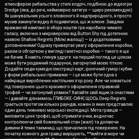
атмосферою рибальства у стилі елдріч, подібною до відеогри
Dredge (яка, до речі, неймовірно затягує — щиро рекомендую).
Як шанувальник усього зловісного й надприродного, я просто
мусив закинути вудку й подивитися, що ж клюне. Завдяки
вражаючій кампанії зі збору коштів гра наробила чимало
галасу, включно з мікроверсією від Button Shy під дотепною
назвою Shallow Regrets (Мілкі жалощі) — із додатковими
доповненнями! Одразу привертає увагу оформлення коробки,
разом із обгорткою у вигляді газетної коробки — такого я ще
не бачив. Я навіть глянув удруге: на перший погляд це цілком
може бути різдвяний подарунок, загорнутий моєю тіткою.
Додайте сюди кумедні ілюстрації карт, іронічний гумор і кубик
у формі рибальської приманки — і це може бути одна з
найкраще вироблених настільних ігор року. Але чи ховається
під поверхнею цього красивого оформлення справжній
трофей — чи затонулий уламок? Хапайте свій ящик із снастями
— і давайте дізнаємось.ГЛИБОКЕ-СИНЄ ЩОСЬ Deep Regrets
грається протягом кількох раундів, кожен із яких представляє
один день тижневої морської експедиції. Мета гравців —
виловити цінні трофеї, щоб отримати очки, водночас
контролюючи свій божевільний стан (жалі) та долаючи
дивини й темні таємниці, що причаїлися під поверхнею. На
початку кожного дня гравці вирішують, **вийти в море чи