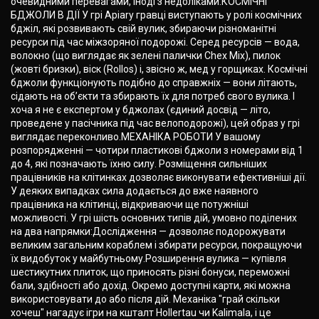
очевидними перевагами, іноді з недоліками.КОСМІЧНІ
БДЖОЛИ В ДІЇ У грі Apiary гравці виступають у ролі космічних
бджіл, які розвивають свій вулик, збираючи різноманітні
ресурси під час міжзоряної подорожі. Серед ресурсів — вода,
волокно (що виглядає як зелені палички Chex Mix), пилок
(жовті бризки), віск (Rollos) і, звісно ж, мед у горщиках. Космічні
бджоли функціонують подібно до справжніх — вони літають,
сідають на об’єкти та збирають їх для потреб свого вулика. І
хоча я не є експертом у бджолах (єдиний досвід — літо,
проведене у пасічника під час велоподорожі), цей образ у грі
виглядає переконливо.МЕХАНІКА РОБОТИ У вашому
розпорядженні — чотири пластикові бджоли з номерами від 1
до 4, які позначають їхню силу. Розміщення сильніших
працівників на клітинках дозволяє виконувати ефективніші дії.
У деяких випадках сила додається до вже наявного
працівника на клітинці, відкриваючи ще потужніші
можливості. У грі шість основних типів дій, умовно поділених
на два напрямки:Дослідження — дозволяє подорожувати
великим загальним кораблем і збирати ресурси, покращуючи
їх видобуток у майбутньому.Розширення вулика — купівля
шестикутних плиток, що приносять різні бонуси, переможні
бали, здібності або дохід. Окремо доступні карти, які можна
використовувати до або після дій. Механіка "грай скільки
хочеш" нагадує ігри на кшталт Hollertau чи Kalimala, і це