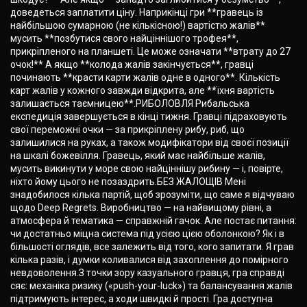
доведеться заплатити ціну. Наприкінці гри **гравець із
найбільшою сумарною (не кількісною!) вартістю жалів**
мусить **позбутися свого найціннішого трофея**,
прикріпленого на планшеті. Це може означати **втрату до 27
очок!** А якщо **колода жалів закінчується**, гравці
починають **красти карти жалів одне в одного**. Кількість
карт жалів у кожного завжди відкрита, але **їхня вартість
залишається таємницею**.РИБОЛОВЛЯ Рибальська
експедиція завершується в кінці тижня. Гравці підраховують
свої переможні очки — за прикріплену рибу, риб, що
залишилися на руках, а також модифікатори від своєї позиції
на шкалі божевілля. Гравець, який має найбільше жалів,
мусить викинути у море свою найціннішу рибину — і, повірте,
ніхто йому цього не позаздрить.БЕЗ ЖАЛОЩІВ Мені
знадобилося кілька партій, щоб зрозуміти, що саме я відчуваю
щодо Deep Regrets. Виробництво — на найвищому рівні, а
атмосфера й тематика — справжній гачок. Але постає питання:
чи достатньо міцна система під усією цією оболонкою? Як і в
більшості оглядів, все залежить від того, кого запитати. Я грав
кілька разів, і думки коливалися від захоплення до помірного
невдоволення.З точки зору казуального гравця, гра справді
сяє: механіка ризику («push-your-luck») та балансування жалів
підтримують інтерес, а ходи швидкі й прості. Гра доступна