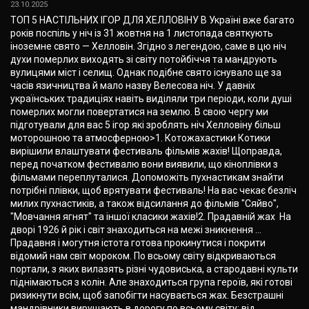
23.10.2025
ТОП 5 НАСТІЛЬНИХ ІГОР ДЛЯ ХЕЛЛОВІНУ В Україні вже багато
років поспіль у ніч із 31 жовтня на 1 листопада святкують
іноземне свято — Хелловін. Згідно з легендою, саме в цю ніч
духи померлих виходять зі світу потойбіччя та мандрують
вулицями міст і селищ. Однак подібне свято існувало ще за
часів язичництва й мало назву Велесова ніч. У давніх
українських традиціях навіть виділяли три періоди, коли душі
померлих могли повертатися на землю. В свою чергу ми
підготували для вас 5 ігор які зроблять ніч Хелловіну більш
моторошною та атмосферною>1. Котожахастики Котики
вирішили влаштувати фестиваль фільмів жахів! Щоправда,
перед початком фестивалю вони виявили, що кіноплівки з
фільмами переплуталися. Допоможіть пухнастикам знайти
потрібні плівки, щоб врятувати фестиваль! На вас чекає безліч
милих пухнастиків, а також відсилання до фільмів "Сяйво",
"Мовчання ягнят" та іншої класики жахів!2. Прадавній жах На
дворі 1926 й рік і світ знаходиться на межі зникнення ...
Прадавня і могутня істота готова прокинутися і покрити
відомий нам світ мороком. По всьому світу відкриваються
портали, з яких вилазять різні чудовиська, а стародавні культи
піднімаються з колін. Але знаходиться група героїв, які готові
ризикнути всім, щоб запобігти насувається жах. Безстрашні
мандрівники вирушають в дорогу по всьому світу: від