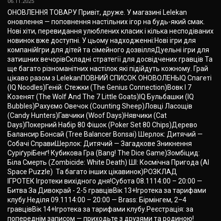
06.11.2025
ОНОВЛЕННЯ ТОВАРУ Привіт, друже. У магазині Lelekan
оновлення — поповнення настільних ігор на будь-який смак.
Нові хіти, перевидання улюблених класик і кілька несподіваних
новинок вже доступні. У цьому надходженні:Нові ігри для
компанійІгри для дітей та сімейного дозвілляДуельні ігри для
затишних вечорівСкладні стратегії для досвідчених гравців Та
ще багато різноманітних настілок які підійдуть кожному. Грай
цікаво разом з LelekanПОВНИЙ СПИСОК ОНОВОЛЕНЬIQ Спагеті
(IQ Noodles)Геній: Стежки (The Genius Connection)Вовк І 7
Козенят (The Wolf And The 7 Little Goats)IQ Бульбашки (IQ
Bubbles)Рахуємо Овечок (Counting Sheep)Ловці Ласощів
(Candy Hunters)Гавчики (Woof Days)Нявчики (Cat
Days)Покерний Набір 80 Фішок (Poker Set 80 Chips)Дерево
Балансир Бонсай (Tree Balancer Bonsai) Шерлок: Дитячий —
Собачі CправиШерлок: Дитячий — Загадкове Зникнення
СуріґуріБенґ! Кубикова Гра (Bang! The Dice Game)Зомбіцид:
Біла Смерть (Zombicide: White Death) ШІ: Космічна Пригода (AI
Space Puzzle) Та багато інших цікавинок)РОЗКЛАД
ІГРОТЕК Ігротеки вихідного дня!Субота 08.1114:00 – 20:00 —
Битва За Дивокрай - 2-5 гравцівВік 13+Ігротека за тарифами
клубу.Неділя 09.1114:00 – 20:00 — Brass: Бірмінгем, 2–4
гравцівВік 14+Ігротека за тарифами клубу.Реєстрація: за
попереднім записом — приходьте з друзями та родиною!