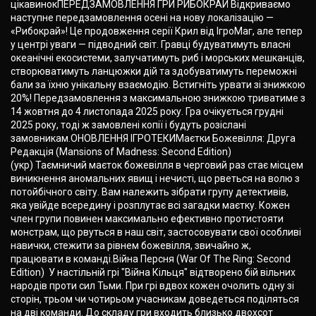
цікавинокПЕРЕДЗАМОВЛЕННЯ ГРИ РИБОКРАЙ Відкриваємо
наступне передзамовлення осені на нову локалізацію —
«Рибокрай»! Це продовження серії Крил від ІгроМаг, але тепер
у центрі уваги — підводний світ. Гравці будуватимуть власні
океанічні екосистеми, залучатимуть риб і морських мешканців,
створюватимуть ланцюжки дій та здобуватимуть переможні
бали за їхню унікальну взаємодію. Встигніть урвати зі знижкою
20%! Передзамовлення з максимальною знижкою триватиме з
14 жовтня до 4 листопада 2025 року. Гра очікується грудні
2025 року, тоді ж замовлені копії і будуть розіслані
замовникам.ОНОВЛЕННЯ ІГРОТЕКИМаєтки Божевілля: Друга
Редакція (Mansions of Madness: Second Edition)
(укр) Таємничий маєток божевілля в черговий раз стає місцем
виникнення аномальних явищ і нечисті, що рветься на волю з
потойбічного світу. Вам належить зібрати групу детективів,
яка увійде всередину і розплутає всі загадки маєтку. Кожен
член групи повинен максимально ефективно протистояти
монстрам, що рвуться в наш світ, застосовувати свої особливі
навички, стежити за рівнем божевілля, звичайно ж,
працювати в команді.Війна Персня (War Of The Ring: Second
Edition) У настільній грі "Війна Кільця" відтворено бій вільних
народів проти сил Тьми. При грі вдвох кожен очолить одну зі
сторін, трьом чи чотирьом учасникам доведеться поділяться
на дві команди. До складу гри входить близько двохсот