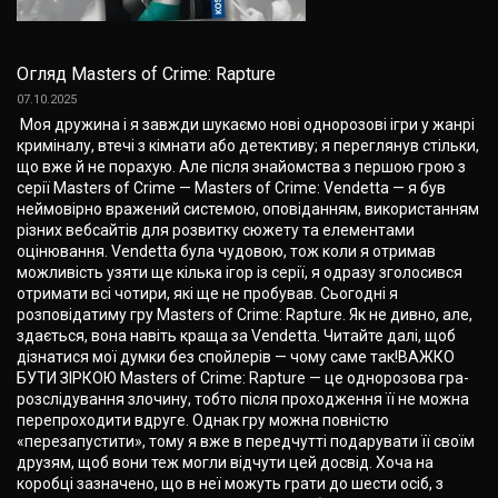
Огляд Masters of Crime: Rapture
07.10.2025
Моя дружина і я завжди шукаємо нові однорозові ігри у жанрі
криміналу, втечі з кімнати або детективу; я переглянув стільки,
що вже й не порахую. Але після знайомства з першою грою з
серії Masters of Crime — Masters of Crime: Vendetta — я був
неймовірно вражений системою, оповіданням, використанням
різних вебсайтів для розвитку сюжету та елементами
оцінювання. Vendetta була чудовою, тож коли я отримав
можливість узяти ще кілька ігор із серії, я одразу зголосився
отримати всі чотири, які ще не пробував. Сьогодні я
розповідатиму гру Masters of Crime: Rapture. Як не дивно, але,
здається, вона навіть краща за Vendetta. Читайте далі, щоб
дізнатися мої думки без спойлерів — чому саме так!ВАЖКО
БУТИ ЗІРКОЮ Masters of Crime: Rapture — це однорозова гра-
розслідування злочину, тобто після проходження її не можна
перепроходити вдруге. Однак гру можна повністю
«перезапустити», тому я вже в передчутті подарувати її своїм
друзям, щоб вони теж могли відчути цей досвід. Хоча на
коробці зазначено, що в неї можуть грати до шести осіб, з