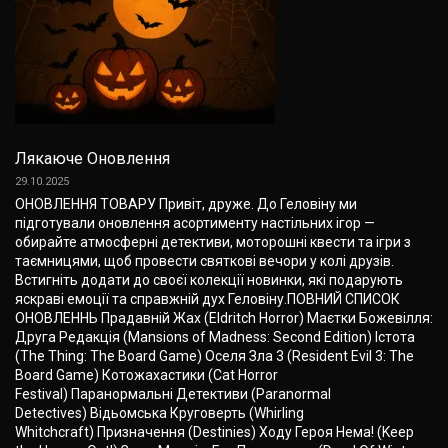
Лякаюче Оновлення
29.10.2025
ОНОВЛЕННЯ ТОВАРУ Привіт, друже. До Геловіну ми
підготували оновлення асортименту настільних ігор —
обирайте атмосферні детективи, моторошні квести та ігри з
таємницями, щоб провести святкові вечори у колі друзів.
Встигніть додати до своєї колекції новинки, які подарують
яскраві емоції та справжній дух Геловіну.ПОВНИЙ СПИСОК
ОНОВЛЕННЬ Прадавній Жах (Eldritch Horror) Маєтки Божевілля:
Друга Редакція (Mansions of Madness: Second Edition) Істота
(The Thing: The Board Game) Оселя Зла 3 (Resident Evil 3: The
Board Game) Котожахастики (Cat Horror
Festival) Паранормальні Детективи (Paranormal
Detectives) Відьомська Круговерть (Whirling
Whitchcraft) Призначення (Destinies) Ходу Героя Нема! (Keep