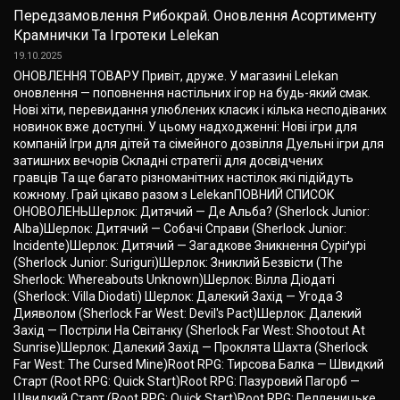
Передзамовлення Рибокрай. Оновлення Асортименту
Крамнички Та Ігротеки Lelekan
19.10.2025
ОНОВЛЕННЯ ТОВАРУ Привіт, друже. У магазині Lelekan
оновлення — поповнення настільних ігор на будь-який смак.
Нові хіти, перевидання улюблених класик і кілька несподіваних
новинок вже доступні. У цьому надходженні: Нові ігри для
компаній Ігри для дітей та сімейного дозвілля Дуельні ігри для
затишних вечорів Складні стратегії для досвідчених
гравців Та ще багато різноманітних настілок які підійдуть
кожному. Грай цікаво разом з LelekanПОВНИЙ СПИСОК
ОНОВОЛЕНЬШерлок: Дитячий — Де Альба? (Sherlock Junior:
Alba)Шерлок: Дитячий — Собачі Cправи (Sherlock Junior:
Incidente)Шерлок: Дитячий — Загадкове Зникнення Суріґурі
(Sherlock Junior: Suriguri)Шерлок: Зниклий Безвісти (The
Sherlock: Whereabouts Unknown)Шерлок: Вілла Діодаті
(Sherlock: Villa Diodati) Шерлок: Далекий Захід — Угода З
Дияволом (Sherlock Far West: Devil's Pact)Шерлок: Далекий
Захід — Постріли На Світанку (Sherlock Far West: Shootout At
Sunrise)Шерлок: Далекий Захід — Проклята Шахта (Sherlock
Far West: The Cursed Mine)Root RPG: Тирсова Балка — Швидкий
Старт (Root RPG: Quick Start)Root RPG: Пазуровий Пагорб —
Швидкий Старт (Root RPG: Quick Start)Root RPG: Пелленицьке