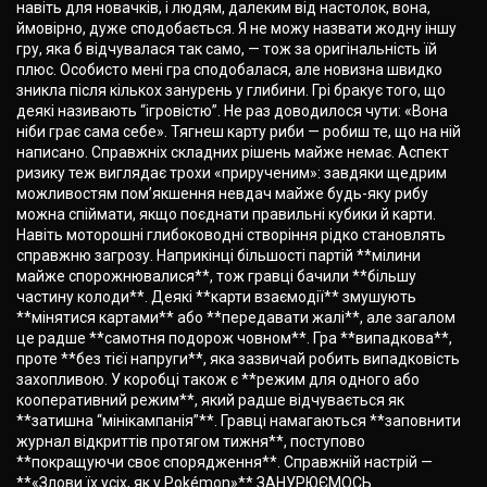
навіть для новачків, і людям, далеким від настолок, вона,
ймовірно, дуже сподобається. Я не можу назвати жодну іншу
гру, яка б відчувалася так само, — тож за оригінальність їй
плюс. Особисто мені гра сподобалася, але новизна швидко
зникла після кількох занурень у глибини. Грі бракує того, що
деякі називають “ігровістю”. Не раз доводилося чути: «Вона
ніби грає сама себе». Тягнеш карту риби — робиш те, що на ній
написано. Справжніх складних рішень майже немає. Аспект
ризику теж виглядає трохи «прирученим»: завдяки щедрим
можливостям пом’якшення невдач майже будь-яку рибу
можна спіймати, якщо поєднати правильні кубики й карти.
Навіть моторошні глибоководні створіння рідко становлять
справжню загрозу. Наприкінці більшості партій **мілини
майже спорожнювалися**, тож гравці бачили **більшу
частину колоди**. Деякі **карти взаємодії** змушують
**мінятися картами** або **передавати жалі**, але загалом
це радше **самотня подорож човном**. Гра **випадкова**,
проте **без тієї напруги**, яка зазвичай робить випадковість
захопливою. У коробці також є **режим для одного або
кооперативний режим**, який радше відчувається як
**затишна “мінікампанія”**. Гравці намагаються **заповнити
журнал відкриттів протягом тижня**, поступово
**покращуючи своє спорядження**. Справжній настрій —
**«Злови їх усіх, як у Pokémon»**.ЗАНУРЮЄМОСЬ