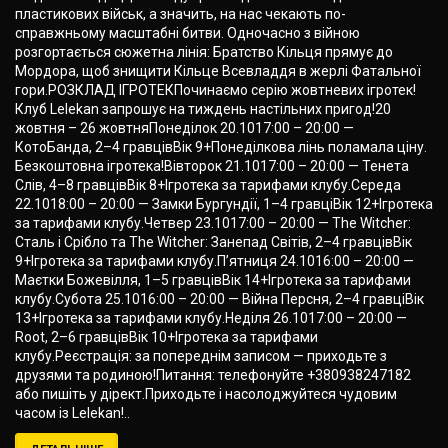
пластикових військ, а значить, на нас чекають по-
справжньому масштабні битви. Одночасно з війною
розгортається сюжетна лінія: Братство Кільця прямує до
Мордора, щоб знищити Кільце Всевладдя в жерлі Фатальної
гори.РОЗКЛАД ІГРОТЕКПочинаємо серію жовтневих ігротек!
Клуб Lelekan запрошує на тиждень настільних пригод!20
жовтня – 26 жовтняПонеділок 20.1017:00 – 20:00 —
КотоБанда, 2–4 гравцівВік 9+Понеділкова лінь поламала ціну.
Безкоштовна ігротека!Вівторок 21.1017:00 – 20:00 — Тенета
Слів, 4–8 гравцівВік 8+Ігротека за тарифами клубу.Середа
22.1018:00 – 20:00 — Замки Бургундії, 1–4 гравціВік 12+Ігротека
за тарифами клубу.Четвер 23.1017:00 – 20:00 — The Witcher:
Сталь і Срібло та The Witcher: Занепад Світів, 2–4 гравцівВік
9+Ігротека за тарифами клубу.П’ятниця 24.1016:00 – 20:00 —
Маєтки Божевілля, 1–5 гравцівВік 14+Ігротека за тарифами
клубу.Субота 25.1016:00 – 20:00 — Війна Персня, 2–4 гравціВік
13+Ігротека за тарифами клубу.Неділя 26.1017:00 – 20:00 —
Root, 2–6 гравцівВік 10+Ігротека за тарифами
клубу.Реєстрація: за попереднім записом — приходьте з
друзями та родиною!Питання: телефонуйте +380938247182
або пишіть у дірект.Приходьте і насолоджуйтеся чудовим
часом із Lelekan!..