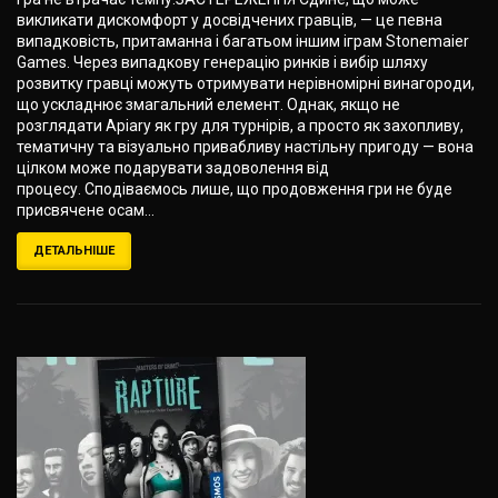
викликати дискомфорт у досвідчених гравців, — це певна
випадковість, притаманна і багатьом іншим іграм Stonemaier
Games. Через випадкову генерацію ринків і вибір шляху
розвитку гравці можуть отримувати нерівномірні винагороди,
що ускладнює змагальний елемент. Однак, якщо не
розглядати Apiary як гру для турнірів, а просто як захопливу,
тематичну та візуально привабливу настільну пригоду — вона
цілком може подарувати задоволення від
процесу. Сподіваємось лише, що продовження гри не буде
присвячене осам...
ДЕТАЛЬНІШЕ