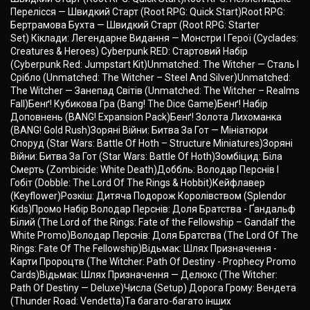
Перелісся — Швидкий Cтарт (Root RPG: Quick Start)Root RPG:
Бертрамова Бухта — Швидкий Старт (Root RPG: Starter
Set) Кіклади: Легендарне Видання — Монстри І Герої (Cyclades:
Creatures & Heroes) Cyberpunk RED: Стартовий Набір
(Cyberpunk Red: Jumpstart Kit)Unmatched: The Witcher — Сталь І
Срібло (Unmatched: The Witcher – Steel And Silver)Unmatched:
The Witcher — Занепад Світів (Unmatched: The Witcher – Realms
Fall)Бенґ! Кубикова Гра (Bang! The Dice Game)Бенґ! Набір
Доповнень (BANG! Expansion Pack)Бенґ! Золота Лихоманка
(BANG! Gold Rush)Зоряні Війни: Битва За Гот — Мініатюри
Споруд (Star Wars: Battle Of Hoth – Structure Miniatures)Зоряні
Війни: Битва За Гот (Star Wars: Battle Of Hoth)Зомбіцид: Біла
Смерть (Zombicide: White Death)Доббль: Володар Перснів І
Гобіт (Dobble: The Lord Of The Rings & Hobbit)Кейфлавер
(Keyflower)Розкіш: Дитяча Подорож Королівством (Splendor
Kids)Промо Набір Володар Перснів: Доля Братства - Ґандальф
Білий (The Lord of the Rings: Fate of the Fellowship – Gandalf the
White Promo)Володар Перснів: Доля Братства (The Lord Of The
Rings: Fate Of The Fellowship)Відьмак: Шлях Призначення -
Карти Пророцтв (The Witcher: Path Of Destiny - Prophecy Promo
Cards)Відьмак: Шлях Призначення — Делюкс (The Witcher:
Path Of Destiny — Deluxe)Числа (Setup) Дорога Грому: Вендета
(Thunder Road: Vendetta)Та багато-багато інших