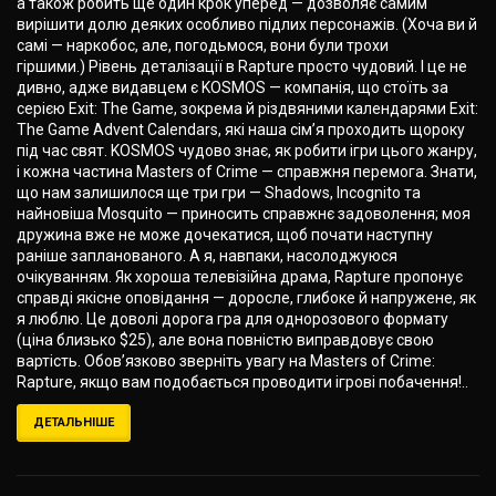
а також робить ще один крок уперед — дозволяє самим
вирішити долю деяких особливо підлих персонажів. (Хоча ви й
самі — наркобос, але, погодьмося, вони були трохи
гіршими.) Рівень деталізації в Rapture просто чудовий. І це не
дивно, адже видавцем є KOSMOS — компанія, що стоїть за
серією Exit: The Game, зокрема й різдвяними календарями Exit:
The Game Advent Calendars, які наша сім’я проходить щороку
під час свят. KOSMOS чудово знає, як робити ігри цього жанру,
і кожна частина Masters of Crime — справжня перемога. Знати,
що нам залишилося ще три гри — Shadows, Incognito та
найновіша Mosquito — приносить справжнє задоволення; моя
дружина вже не може дочекатися, щоб почати наступну
раніше запланованого. А я, навпаки, насолоджуюся
очікуванням. Як хороша телевізійна драма, Rapture пропонує
справді якісне оповідання — доросле, глибоке й напружене, як
я люблю. Це доволі дорога гра для однорозового формату
(ціна близько $25), але вона повністю виправдовує свою
вартість. Обов’язково зверніть увагу на Masters of Crime:
Rapture, якщо вам подобається проводити ігрові побачення!..
ДЕТАЛЬНІШЕ