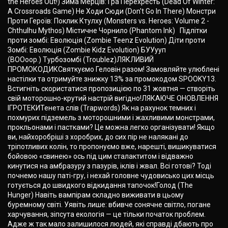
the Heroes Out!) Зима Мерців: Гра Перехресть (Dead Of Winter:
A Crossroads Game) Не Ходи Сюди (Don't Go In There) Монстри
Проти Героїв: Поклик Ктулху (Monsters vs. Heroes: Volume 2 -
Chthulhu Mythos) Містичне Чорнило (Phantom Ink) Підлітки
проти зомбі: Еволюція (Zombie Teenz Evolution) Діти проти
Зомбі: Еволюція (Zombie Kidz Evolution) БУУууп
(BOOoop.) Турбозомбі (Troublez)ЛЯКЛИВИЙ
ПРОМОКОДИКСвяткуємо Геловін разом! Замовляйте улюблені
настілки та отримуйте знижку 13% за промокодом SPOOKY13.
Встигніть скористатися пропозицією по 31 жовтня — створіть
свій моторошно-крутий настрій вигідно!ЛЯКАЮЧЕ ОНОВЛЕННЯ
ІГРОТЕКИТенета слів (Trapwords) Як на рахунок темних і
похмурих підземель з моторошними і жахливими монстрами,
прокльонами і пастками? Це можна легко організувати! Якщо
ви, найхоробріші з хоробрих, до сих пір не налякані до
тріпотливих колін, то пропонуємо вже, нарешті, вишикуватися
бойовою «свинею» ось під цим сталактитом і відважно
кинутися на амбразуру з пазурів, іклів і жвал. Всі готові? Тоді
почнемо нашу паті-гру, і нехай головне чудовисько цих місць
готується до швидкого відкидання тапочок!Голод (The
Hunger) Навіть вампірам складно виживати в цьому
буремному світі. Уявіть лише: вбивче сонячне світло, погане
харчування, зіпсута екологія — це тільки початок проблем.
Адже ж так мало залишилося людей, які справді дбають про