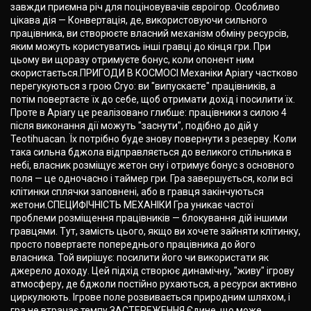
завжди приємна річ для поціновувачів євроігор. Особливо
цікава дія — Конвертація, де, використовуючи сильного
працівника, ви створюєте власний механізм обміну ресурсів,
яким можуть користуватись інші гравці до кінця гри. При
цьому ви щоразу отримуєте бонус, коли опонент ним
скористається.ПРИГОДИ В КОСМОСІ Механіки Apiary частково
перегукуються з грою Cryo: ви "випускаєте" працівників, а
потім повертаєте їх до себе, щоб отримати дохід і посилити їх.
Проте в Apiary це реалізовано глибше: працівники з силою 4
після виконання дії можуть "заснути", подібно до дій у
Teotihuacan. Їх потрібно буде знову повернути з резерву. Коли
така сильна бджола відправляється до великого стільника в
небі, власник розміщує жетон сну і отримує бонус з основного
поля — це одночасно і таймер гри. Гра завершується, коли всі
клітинки сплячки заповнені, або в гравця закінчуються
жетони.СПЕЦИФІЧНІСТЬ МЕХАНІКИ Гра уникає частої
проблеми розміщення працівників — блокування дій іншими
гравцями. Тут, замість цього, якщо ви хочете зайняти клітинку,
просто повертаєте попереднього працівника до його
власника. Той вирішує: посилити його чи використати як
джерело доходу. Цей підхід створює динамічну, "живу" ігрову
атмосферу, де бджоли постійно рухаються, а ресурси активно
циркулюють. Ігрове поле розвивається природним шляхом, і
гра не втрачає темпу.ЗАСТЕРЕЖЕННЯ Єдине, що може