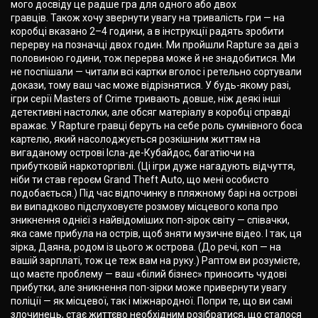
мого досвіду це радше гра для одного або двох
гравців. Також хочу звернути увагу на тривалість гри — на
коробці вказано 2–4 години, а в інструкції радять зробити
перерву на позначці двох годин. Ми пройшли Rapture за дві з
половиною години, тож перерва може й не знадобитися. Ми
не поспішали — читали всі картки вголос і ретельно сортували
докази, тому ваш час може відрізнятися. У будь-якому разі,
ігри серії Masters of Crime тривають довше, ніж деякі інші
детективні настолки, але обсяг матеріалу в коробці справді
вражає. У Rapture гравці беруть на себе роль сумнівного боса
картелю, який насолоджується розкішним життям на
вигаданому острові Ісла-де-Кубайдос, багатіючи на
прибутковій наркоторгівлі. (Ці ігри дуже нагадують відчуття,
ніби ти став героєм Grand Theft Auto, що мені особисто
подобається.) Під час відпочинку в пляжному барі на острові
ви випадково підслуховуєте розмову місцевого копа про
зникнення однієї з найвідоміших поп-зірок світу — співачки,
яка саме прибула на острів, щоб зняти музичне відео. І так, ця
зірка, Даяна, родом із цього ж острова. (До речі, коп — на
вашій зарплаті, тож це теж вам на руку.) Раптом ви розумієте,
що маєте проблему — ваш «білий бізнес» приносить чудові
прибутки, але зникнення поп-зірки може привернути увагу
поліції — як місцевої, так і міжнародної. Попри те, що ви самі
злочинець, стає життєво необхідним розібратися, що сталося