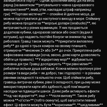
залишитися в порту**. Однак зроблений вибір діє на весь
раунд (за винятком **рятувального човна одноразового
використання**, який, утім, накладає штраф наприкінці
гри). **Портове містечко** — спокійне й ідилічне місце, де
можна підготуватися до наступного виходу в море. Спійману
рибу можна продати за **морські долари (seabucks)**, які
витрачаються у різних крамницях. У них продаються
додаткові кубики, одноразові запаси або снасті (вудки й
котушки), що надають постійні бонуси чи знижки під час
риболовлі. Гравці також можуть **прикріпити виловлену
рибу** до однієї з трьох комірок на своєму планшеті,
отримуючи **множник 2× або 3×** до очок. Прикріплена риба
зафіксована назавжди (хоча, звісно, деякі карти дозволяють
обійти це правило). **У відкритому морі** відбувається
основна дія гри. Гравці досліджують **три рівні мілин**,
рибалячи скільки душа забажає. Кожна мілина пропонує різні
розміри та види риби — як доброї, так і підозрілої — із різними
рівнями складності та кількістю очок. Щоб спіймати рибу,
гравець витрачає кубики, рівні її складності, при цьому може
використовувати карти або здібності, щоб пом’якшити
наслідки чи підвищити шанси. Деякі риби активують ефекти
**під час відкриття**, інші — **після вилову**. Також рибу
можна **«з’їсти»** (тобто скинути), щоб запустити певний
ефект. Ці ефекти можуть бути **корисними**, **шкідливими**