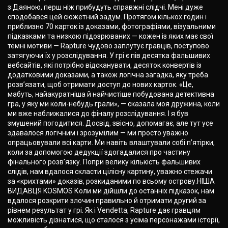
з Даяною, перш ніж прибудуть справжні слідчі. Мені дуже
сподобався цей сюжетний задум. Протягом кількох годин і
приблизно 70 карток із доказами, фотографіями, візуальними
підказками та низкою підозрюваних — кожен із яких має свої
темні мотиви — Rapture чудово заплутує гравців, поступово
затягуючи їх у розслідування. У грі є пів десятка фальшивих
вебсайтів, які потрібно відсканувати, десяток конвертів із
додатковими доказами, а також логічна загадка, яку треба
розв’язати, щоб отримати доступ до нових карток. «Це,
мабуть, найакуратніша й найчистіше побудована детективна
гра, у яку ми коли-небудь грали», — сказала моя дружина, коли
ми вже наближалися до фіналу розслідування. І я був
змушений погодитися. Досвід, звісно, допомагає, але тут усе
здавалося логічним і зрозумілим — ми просто уважно
опрацьовували всі карти. Ми навіть влаштували собі п’ятірки,
коли за допомогою дедукції здогадалися про частину
фінального розв’язку. Попри велику кількість фальшивих
слідів, нам вдалося скласти цілісну картину, уважно стежачи
за «крихтами» доказів, розкиданими по всьому острову.НІША
ВИДАВЦЯ KOSMOS Коли ми дійшли до останніх підказок, нам
вдалося розкрити злочин правильно й отримати другий за
рівнем результат у грі. Як і Vendetta, Rapture дає гравцям
можливість дізнатися, що сталося з усіма персонажами історії,