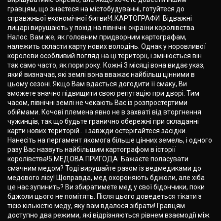
гравцям, що знаєтеся на містобудуванні, готуйтеся до
справжньої економічної битви!4.КАРТОГРАФИ Відважні
лицарі вирушають у похід на північні окраїни королівства
Налос. Вам же, як головним придворним картографам,
належить скласти карту нових володінь. Однак у норовливої
королеви особливий погляд на ці території, і змінюється він
так само часто, як пори року. Кожні 3 місяці вона видає указ,
який визначає, які землі вона вважає найбільш цінними в
цьому сезоні. Якщо Вам вдасться догодити її смаку, Ви
зможете значно підвищити свою репутацію при дворі. Тим
часом, північні землі не чекають Вас із розпростертими
обіймами. Кочові племена явно не в захваті від вторгнення
чужинців, так що будьте гранично обережні при складанні
карти нових територій... і завжди остерігайтеся засідки.
Нанесіть на пергамент якомога більше цінних земель, і одного
разу Вас назвуть найбільшим картографом в історії
королівства!5.МЕДОВА ПРИГОДА Бажаєте поласувати
смачним медом? Тоді вирушайте разом із ведмедиками до
медового лісу! Щоправда, мед охороняють бджоли, але хіба
це нас зупинить? Ви збиратимете мед у свої бідончики, поки
бджоли цього не помітять. Після цього доведеться тікати з
тією кількістю меду, яку вам вдалося зібрати! Гравцям
доступно два режими, які відрізняються рівнем взаємодії між