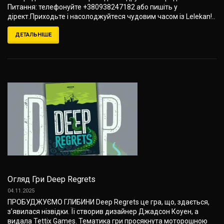
Питання: телефонуйте +380938247182 або пишіть у
дірект.Приходьте і насолоджуйтеся чудовим часом із Lelekan!..
ДЕТАЛЬНІШЕ
Огляд Гри Deep Regrets
04.11.2025
ПРОБУДЖУЄМО ГЛИБИНИ Deep Regrets це гра, що, здається,
з’явилася нізвідки. Її створив дизайнер Джадсон Коуен, а
видала Tettix Games. Тематика гри просякнута моторошною