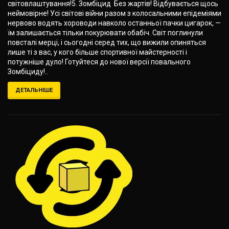
світовлаштування!5. Зомбіцид Без жартів! Відбувається щось
неймовірне! Усі світові війни разом з колосальними епідеміями
нервово водять хороводи навколо останньої пачки цигарок, —
їм залишається тільки покурювати обабіч. Світ поглинули
повсталі мерці, і сьогодні серед тих, що вижили опиняться
лише ті з вас, у кого більше спортивної майстерності і
потужніше дуло! Готуйтеся до нової версії повального
Зомбіциду!..
ДЕТАЛЬНІШЕ