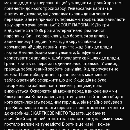
можна додати універсальні, щоб ускладнити ігровий процес і
привнести до нього трохи хаосу. Універсальні карти - це
фактично джокери, які дозволяють завжди вигравати
перевірки, але не приносять переможні трофеї, якщо викласти
таку карту з руки останньої.2.COUP:ПАРОПАНК Дія гри
відбувається в 1886 році альтернативної реальності
паропанку. Ви — голова клану, що бореться за вплив у
задимленому Лондоні. У місті, де керує слабкий та
корумпований двір, повний інтриг та жадібних до влади
людей. Вам необхідно маніпулювати, блефувати й
користуватися впливом, щоб прокласти свій шлях до влади.
Гравці ходять по черзі за годинниковою стрілкою. У свій хід
гравець зобов’язаний зробити одну дію. Хід пропускати не
можна. Після вибору дії інші гравці мають можливість
заблокувати або оскаржити цю дію. Якщо дія не була
оскаржена чи заблокована іншими гравцями, вона
виконується. Оскаржити дії можна перед її виконанням чи
блокуванням. Коли гравець втратив увесь свій вплив і обидві
його карти лежать перед ним горілиць, він негайно вибуває з
гри. Він залишає свої карти горілиць і повертає всі свої монети
до скарбниці.3.КАРТКОВЕ МІСТО Гадаєте, що бачите
звичайний картковий стос, та насправді перед вашими очима
постало велике квітуче місто! Вірити в це чи ні — кожен
вирішуватиме окремо, але якщо хочете довести іншим