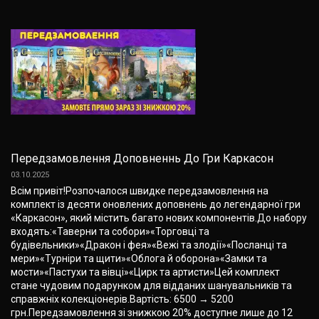
Передзамовлення Доповненнь До Гри Каркасон
03.10.2025
Всім привіт!Розпочалося швидке передзамовлення на
комплект із десяти оновлених доповнень до легендарної гри
«Каркасон», який містить багато нових компонентів.До набору
входять:«Таверни та собори»«Торговці та
будівельники»«Дракон і фея»«Вежі та злодії»«Посланці та
мери»«Турніри та щити»«Облога й оборона»«Замки та
мости»«Пастухи та вівці»«Цирк та артисти»Цей комплект
стане чудовим подарунком для відданих шанувальників та
справжніх колекціонерів.Вартість: 6500 → 5200
грн.Передзамовлення зі знижкою 20% доступне лише до 12