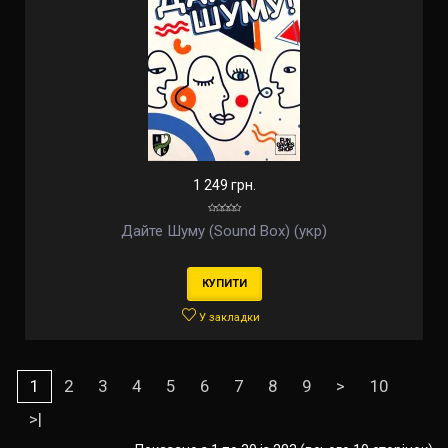
1 249 грн.
Дайте Шуму (Sound Box) (укр)
КУПИТИ
У закладки
1
2
3
4
5
6
7
8
9
>
10
>|