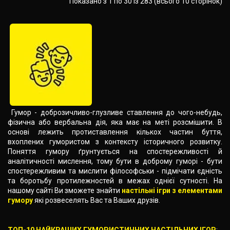
Показано з 1 по 30 із 283 (всього 10 сторінок)
Гумор - доброзичливо-глузливе ставлення до чого-небудь,
фізична або вербальна дія, яка має на меті розсмішити. В
основі лежить протиставлення кількох частин буття,
вхоплених гумористом з контексту історичного розвитку.
Поняття гумору ґрунтується на спостережливості й
аналітичності мислення, тому бути в доброму гуморі - бути
спостережливим та мислити філософськи - підмічати єдність
та боротьбу протилежностей в межах однієї сутності. На
нашому сайті Ви зможете знайти
настільні ігри з елементами
гумору
які розвеселять Вас та Ваших друзів.