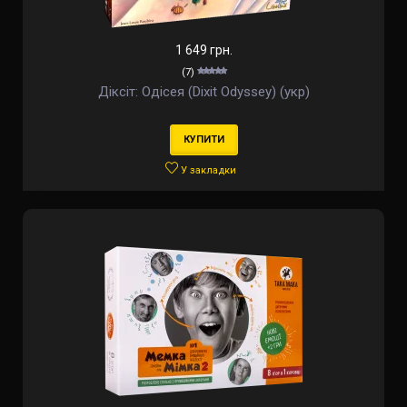
1 649 грн.
(7)
Діксіт: Одісея (Dixit Odyssey) (укр)
КУПИТИ
У закладки