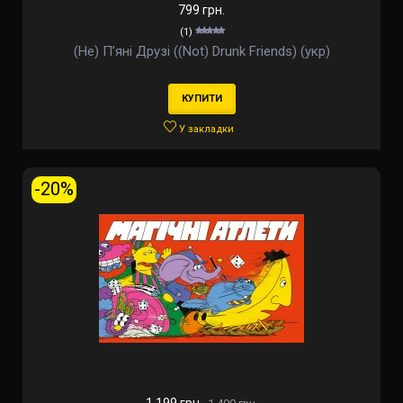
799 грн.
(1)
(Не) Пʼяні Друзі ((Not) Drunk Friends) (укр)
КУПИТИ
У закладки
-20%