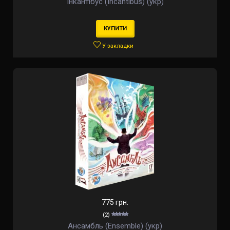
Інкантібус (Incantibus) (укр)
КУПИТИ
У закладки
775 грн.
(2)
Ансамбль (Ensemble) (укр)