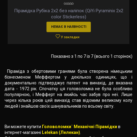
Пірамідка Рубіка 2х2 без наліпок (QiYi Pyraminix 2x2
color Stickerless)
НЕМАЄ В НАЯВНОСТІ
У закладки
Показано з 1 по 7 із 7 (всього 1 сторінок)
Піраміда з обертовими гранями була створена німецьким
бізнесменом Меффертом у декількох одиницях, що і
документально підтверджує патент на винахід, де вказана
дата - 1972 рік. Спочатку ця головоломка не була особливо
популярною, і Мефферт на якийсь час забув про неї. Лише
через кілька років цей винахід став відомим великому колу
людей і знайшов своїх шанувальників по всьому світу.
Ви можете купити
Головоломки` Механічні Пірамідки
в
інтернет-магазині
Lelekan (Лелекан)
.