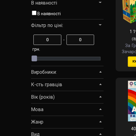
В наявності
В наявності
Фільтр по ціні:
1 1
(3)
-
За Г
грн.
Зачаро
(Mushr
К
The Mag
Виробники:
К-сть гравців
Вік (років)
Мова
Жанр
40
Вид