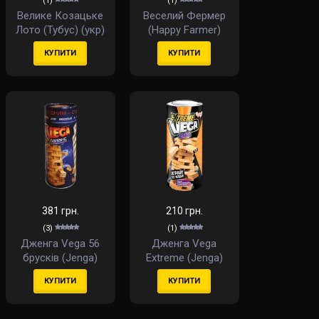
(1)
(1)
Велике Козацьке
Веселий Фермер
Лото (Тубус) (укр)
(Happy Farmer)
(укр)
КУПИТИ
КУПИТИ
381 грн.
210 грн.
(3)
(1)
Дженга Vega 56
Дженга Vega
брусків (Jenga)
Extreme (Jenga)
КУПИТИ
КУПИТИ