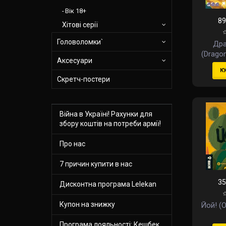
Вік 18+
89
Хітові серії
Головоломки`
Дра
(Dragom
Аксесуари
К
Скретч-постери
Війна в Україні! Рахунки для
збору коштів на потреби армії!
Про нас
7 причин купити в нас
35
Дисконтна програма Lelekan
Купон на знижку
Йой! (O
Програма лояльності: Кешбек