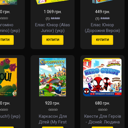
0 грн.
1 069 грн.
449 грн.
(1)
(1)
гоміно
Еліас Юніор (Alias
Еліас Юніор
ino) (укр)
Junior) (укр)
(Дорожня Версія)
(Alias Junior) (укр)
УПИТИ
КУПИТИ
КУПИТИ
0 грн.
920 грн.
680 грн.
uch!) (укр)
Каркасон Для
Квести Для Героїв
Дітей (My First
- Дісней: Людина
Carcassonne) (укр)
Павук (Hero Quest