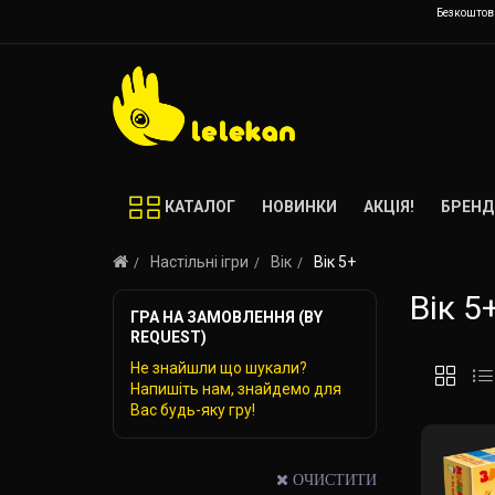
Безкоштовн
КАТАЛОГ
НОВИНКИ
АКЦІЯ!
БРЕНД
Настільні ігри
Вік
Вік 5+
Вік 5
ГРА НА ЗАМОВЛЕННЯ (BY
REQUEST)
Не знайшли що шукали?
Напишіть нам, знайдемо для
Вас будь-яку гру!
ОЧИСТИТИ