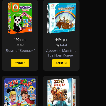
190 грн.
449 грн.
(1)
Доміно "Зоопарк"
Дорожня Магнітна
Гра Ноїв Ковчег
(Noah's Ark) (укр)
КУПИТИ
КУПИТИ