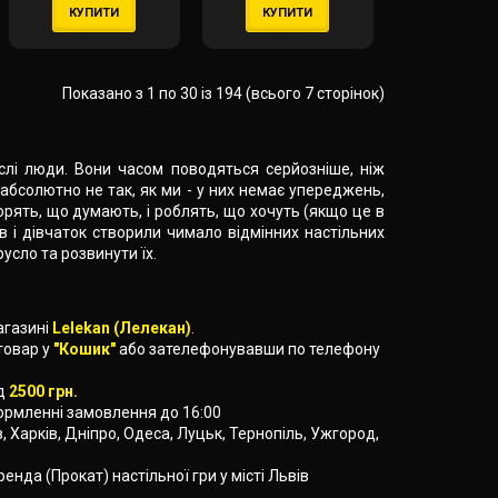
КУПИТИ
КУПИТИ
Показано з 1 по 30 із 194 (всього 7 сторінок)
слі люди. Вони часом поводяться серйозніше, ніж
 абсолютно не так, як ми - у них немає упереджень,
рять, що думають, і роблять, що хочуть (якщо це в
 і дівчаток створили чимало відмінних настільних
русло та розвинути їх.
агазині
Lelekan (Лелекан)
.
товар у
"Кошик"
або зателефонувавши по телефону
ід
2500 грн.
формленні замовлення до 16:00
їв, Харків, Дніпро, Одеса, Луцьк, Тернопіль, Ужгород,
ренда (Прокат) настільної гри у місті Львів