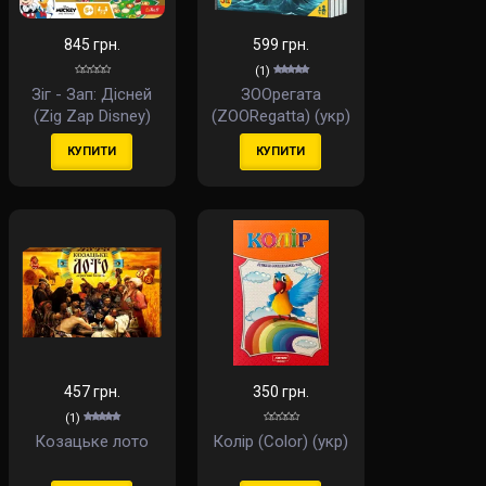
845 грн.
599 грн.
(1)
Зіг - Зап: Дісней
ЗООрегата
(Zig Zap Disney)
(ZOORegatta) (укр)
(укр)
КУПИТИ
КУПИТИ
457 грн.
350 грн.
(1)
Козацьке лото
Колір (Color) (укр)