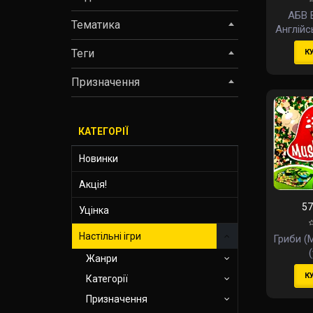
АБВ 
Тематика
Англійс
(ABC 
Теги
К
Englis
Призначення
КАТЕГОРІЇ
Новинки
Акція!
57
Уцінка
Настільні ігри
Гриби (
Жанри
К
Категорії
Призначення