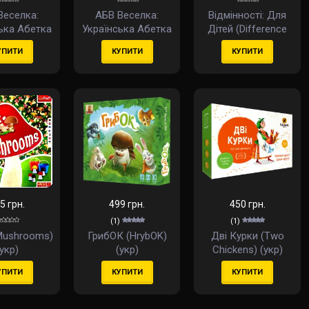
Веселка:
АБВ Веселка:
Відмінності: Для
ька Абетка
Українська Абетка
Дітей (Difference
Rainbow:
(ABC Rainbow:
Junior) (англ)
УПИТИ
КУПИТИ
КУПИТИ
h Alphabet)
Ukrainian Alphabet)
(укр)
(укр)
5 грн.
499 грн.
450 грн.
(1)
(1)
Mushrooms)
ГрибОК (HrybOK)
Дві Курки (Two
(укр)
(укр)
Chickens) (укр)
УПИТИ
КУПИТИ
КУПИТИ