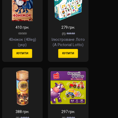
410 грн.
279 грн.
(1)
40ніжок (40leg)
Ілюстроване Лото
(укр)
(A Pictorial Lotto)
КУПИТИ
КУПИТИ
388 грн.
297 грн.