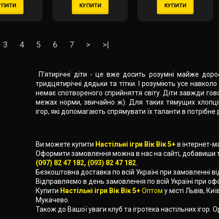
УПИТИ
КУПИТИ
КУПИТИ
- Disney: Spidey And
His Amazing
Friends) (укр)
3
4
5
6
7
>
>|
П'ятирічні діти - це вже досить розумні майже доро
тридцятирічні дядьки та тітки. І розуміють усе навколо
немає спотвореного сприйняття світу. Діти завжди гово
межах норми, звичайно ж). Для таких тямущих хлопців
ігор, які допомагають спрямувати їх таланти в потрібне 
Ви можете купити
Настільні ігри Вік Вік 5+
в інтернет-м
Оформити замовлення можна в нас на сайті, добавиши 
(097) 82 47 182, (093) 82 47 182
.
Безкоштовна доставка по всій Україні при замовленні в
Відправляємо в день замовлення по всій Україні при о
Купити
Настільні ігри Вік Вік 5+
Оптом
у місті Львів, Ки
Мукачево.
Також до Вашої уваги клуб та ігротека настільних ігор. О