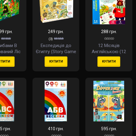
99 грн.
249 грн.
288 грн.
(3)
рибами В
Експедиція до
12 Місяців
ваний Ліс
Єгипту (Story Game
Англійською (12
ooming in
Egyptian Expedition)
Months In English)
УПИТИ
КУПИТИ
КУПИТИ
ic Forest)
(укр)
(укр)
5 грн.
410 грн.
595 грн.