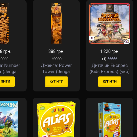
8 грн.
388 грн.
1 220 грн.
(1)
а: Number
Дженга: Power
Дитячий Експрес
 (Jenga:
Tower (Jenga:
(Kids Express) (укр)
r Tower)
Power: Tower) (укр)
УПИТИ
КУПИТИ
КУПИТИ
(укр)