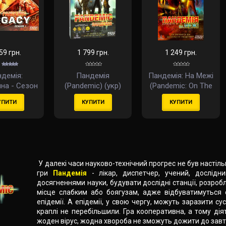
59 грн.
1 799 грн.
1 249 грн.
демія:
Пандемія
Пандемія: На Межі
на - Cезон
(Pandemic) (укр)
(Pandemic: On The
andemic:
Brink)
УПИТИ
КУПИТИ
КУПИТИ
 Season 1)
(доповнення) (укр)
(укр)
У далекі часи науково-технічний прогрес не був настіль
гри
Пандемія
- лікар, диспетчер, учений, дослідн
досягненнями науки, будувати дослідні станції, розробл
місце слабким або боягузам, адже відбуватимуться с
епідемії. А епідемії, у свою чергу, можуть заразити сус
краплі не перебільшили. Гра кооперативна, а тому дія
жоден вірус, жодна хвороба не зможуть дожити до зав