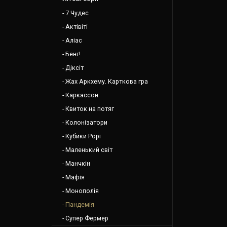
7 Чудес
Актівіті
Аліас
Бенг!
Діксіт
Жах Аркхему. Карткова гра
Каркассон
Квиток на потяг
Колонізатори
Кубики Рорі
Маленький світ
Манчкін
Мафія
Монополія
Пандемія
Супер Фермер