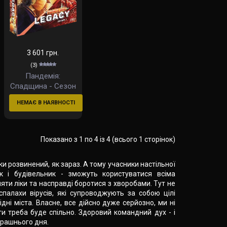
3 601 грн.
(3)
Пандемія:
Спадщина - Cезон
1 (Pandemic:
НЕМАЄ В НАЯВНОСТІ
Legacy season 1)
(англ)
Показано з 1 по 4 із 4 (всього 1 сторінок)
ки розвинений, як зараз. А тому учасники настільної
ик і будівельник - зможуть користуватися всіма
яти ліки та насправді боротися з хворобами. Тут не
палахи вірусів, які супроводжують за собою цілі
ідні міста. Власне, все дійсно дуже серйозно, ми ні
ти треба буде спільно. Здоровий командний дух - і
трашнього дня.