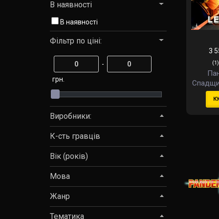
В наявності
В наявності
Фільтр по ціні:
3 5
(1)
-
Пан
грн.
Спадщи
1 (P
К
Legacy
Виробники:
К-сть гравців
Вік (років)
Мова
Жанр
Тематика