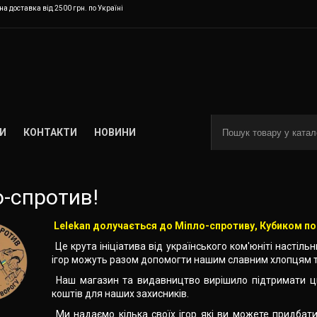
а доставка від 2500 грн. по Україні
И
КОНТАКТИ
НОВИНИ
о-спротив!
Lelekan долучається до Міпло-спротиву, Кубиком по
Це крута ініціатива від українського ком'юніті настіль
ігор можуть разом допомогти нашим славним хлопцям т
Наш магазин та видавництво вирішило підтримати ц
коштів для наших захисників.
Ми надаємо кілька своїх ігор які ви можете придбати 