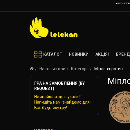
Безкоштовн
КАТАЛОГ
НОВИНКИ
АКЦІЯ!
БРЕНД
Настільні ігри
Категорії
Міпло-спротив!
Міпл
ГРА НА ЗАМОВЛЕННЯ (BY
REQUEST)
Не знайшли що шукали?
Напишіть нам, знайдемо для
Вас будь-яку гру!