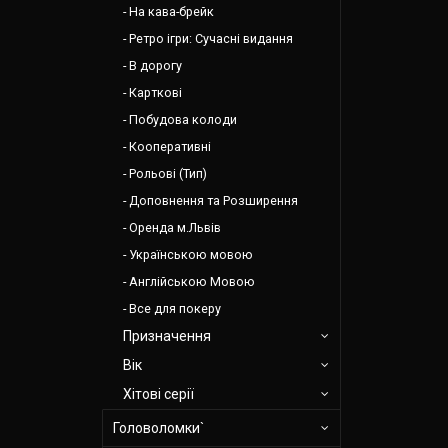
На кава-брейк
Ретро ігри: Сучасні видання
В дорогу
Карткові
Побудова колоди
Кооперативні
Рольові (Тип)
Доповнення та Розширення
Оренда м.Львів
Українською мовою
Англійською Мовою
Все для покеру
Призначення
Вік
Хітові серії
Головоломки`