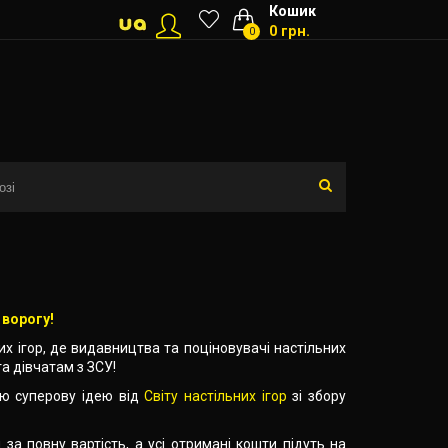
Кошик
0 грн.
0
 ворогу!
них ігор, де видавництва та поціновувачі настільних
а дівчатам з ЗСУ!
ю суперову ідею від
Світу настільних ігор
зі збору
за повну вартість, а усі отримані кошти підуть на