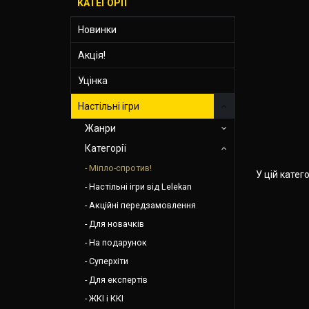
КАТЕГОРІЇ
Новинки
Акція!
Уцінка
Настільні ігри
Жанри
Категорії
Міпло-спротив!
У цій катег
Настільні ігри від Lelekan
Акційні передзамовлення
Для новачків
На подарунок
Суперхіти
Для експертів
ЖКІ і ККІ