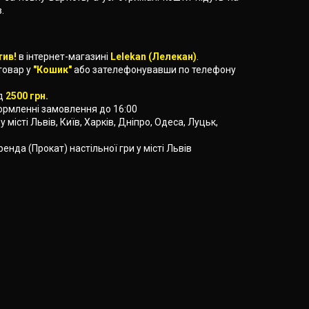
.
тив!
в інтернет-магазині
Lelekan (Лелекан)
.
товар у
"Кошик"
або зателефонувавши по телефону
ід
2500 грн.
формленні замовлення до 16:00
у місті Львів, Київ, Харків, Дніпро, Одеса, Луцьк,
ренда (Прокат) настільної гри у місті Львів