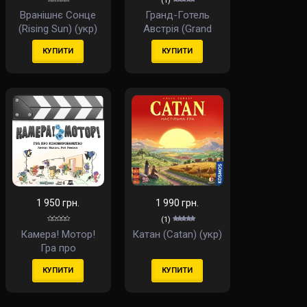
(1)
Вранішнє Сонце
Гранд-Готель
(Rising Sun) (укр)
Австрія (Grand
Austria Hotel) (укр)
КУПИТИ
КУПИТИ
1 950 грн.
1 990 грн.
(1)
Камера! Мотор!
Катан (Catan) (укр)
Гра про
Кіновиробництво
КУПИТИ
КУПИТИ
(Roll Camera!: The
Filmmaking) (укр)