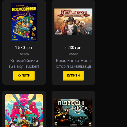
1 580 грн.
5 230 грн.
Космобійники
Крізь Епохи: Нова
(Galaxy Trucker)
Історія Цивілізації
(укр)
(Through The Ages:
КУПИТИ
КУПИТИ
A New Story Of
Civilization) (укр)