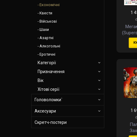
Економічні
1 4
Квести
Військові
Мега
Шахи
(Supers
Азартні
К
Алкогольні
Еротичні
Категорії
Призначення
Вік
Хітові серії
Головоломки`
1 6
Аксесуари
Скретч-постери
Па
Зах
Коро