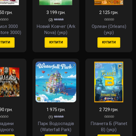
50 грн.
3 199 грн.
2 125 грн.
(2)
мол 3000
Новий Ковчег (Ark
Орлеан (Orleans)
tore 3000)
Nova) (укр)
(укр)
(укр)
УПИТИ
КУПИТИ
КУПИТИ
90 грн.
1 975 грн.
2 729 грн.
(1)
ладини
Парк Водоспадів
Планета Б (Planet
ідного
(Waterfall Park)
B) (укр)
лівства
(укр)