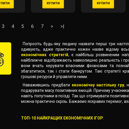
УПИТИ
КУПИТИ
КУПИТИ
ins of the
Kingdom)
(укр)
3
4
5
6
7
>
>|
Попросіть будь-яку людину назвати перші три настільні
здивують, адже практично кожен назве відому всьом
економічних стратегій
, є найбільш розвиненим нап
найближче відображають навколишню реальність і про
вони вчать керувати власними фінансами та позна
збагатитися, так і стати банкрутом. Такі стратегії к
грошові ресурси й управляти ними.
Наважившись придбати
економічну настільну гру
, 
подарувати масу позитивних емоцій. Причому учасниками
навіть попутники в поїзді. Так що отримувати позитивн
можна практично скрізь. Бажаємо яскравих перемог, азар
ТОП-10 НАЙКРАЩИХ ЕКОНОМІЧНИХ ІГОР
: