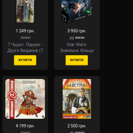
1 249 грн.
3 950 грн.
(1)
7 Чудес: Лідери -
Star Wars:
Друге Видання (7
Зовнішнє Кільце
Wonders: Second
(Star Wars: Outer
КУПИТИ
КУПИТИ
Edition – Leaders)
Rim) (укр)
(доповнення)
(англ)
4 199 грн.
2 500 грн.