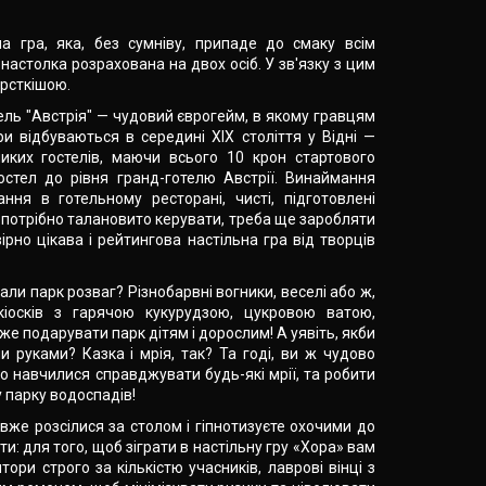
а гра, яка, без сумніву, припаде до смаку всім
 настолка розрахована на двох осіб. У зв'язку з цим
орсткішою.
ель "Австрія" — чудовий єврогейм, в якому гравцям
ри відбуваються в середині XIX століття у Відні —
ликих гостелів, маючи всього 10 крон стартового
гостел до рівня гранд-готелю Австрії. Винаймання
ання в готельному ресторані, чисті, підготовлені
м потрібно талановито керувати, треба ще заробляти
рно цікава і рейтингова настільна гра від творців
али парк розваг? Різнобарвні вогники, веселі або ж,
 кіосків з гарячою кукурудзою, цукровою ватою,
 подарувати парк дітям і дорослим! А уявіть, якби
 руками? Казка і мрія, так? Та годі, ви ж чудово
вно навчилися справджувати будь-які мрії, та робити
у парку водоспадів!
вже розсілися за столом і гіпнотизуєте охочими до
: для того, щоб зіграти в настільну гру «Хора» вам
ри строго за кількістю учасників, лаврові вінці з