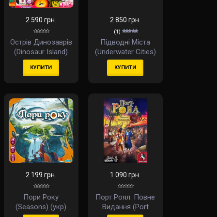
2 590 грн.
2 850 грн.
(1)
Острів Динозаврів
Підводні Міста
(Dinosaur Island)
(Underwater Cities)
(укр)
(укр)
КУПИТИ
КУПИТИ
2 199 грн.
1 090 грн.
Пори Року
Порт Роял: Повне
(Seasons) (укр)
Видання (Port
Royal: Big Box) (укр)