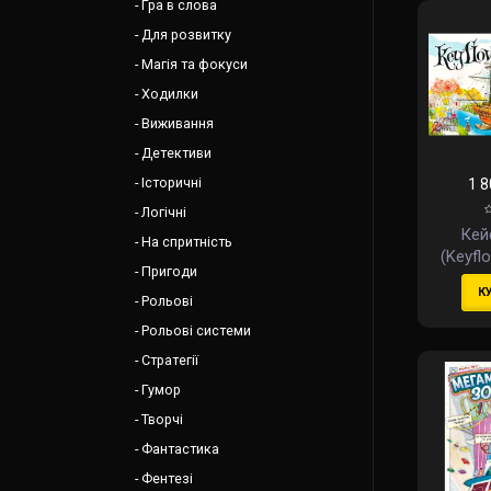
Гра в слова
Для розвитку
Магія та фокуси
Ходилки
Виживання
Детективи
Історичні
1 8
Логічні
Кей
На спритність
(Keyfl
Пригоди
К
Рольові
Рольові системи
Стратегії
Гумор
Творчі
Фантастика
Фентезі