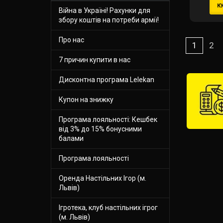
К
(Palad
Війна в Україні! Рахунки для
West 
збору коштів на потреби армії!
Про нас
1
2
7 причин купити в нас
Дисконтна програма Lelekan
Купон на знижку
Програма лояльності: Кешбек
від 3% до 15% бонусними
балами
Програма лояльності
Оренда Настільних Ігор (м.
Львів)
Ігротека, клуб настільних ігрог
(м. Львів)