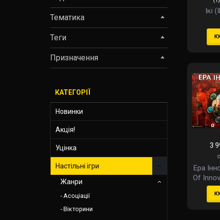
(1)
Ікі (
Тематика
Теги
К
Призначення
КАТЕГОРІЇ
Новинки
Акція!
3 9
Уцінка
Настільні ігри
Ера Інн
Of Innov
Жанри
К
Асоціації
Вікторини