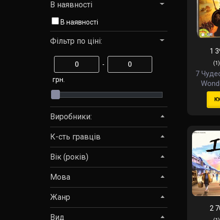
В наявності
В наявності
Фільтр по ціні:
1 3
(1)
-
7 Чудес
грн.
Wonde
К
Виробники:
К-сть гравців
Вік (років)
Мова
Жанр
2 7
Вид