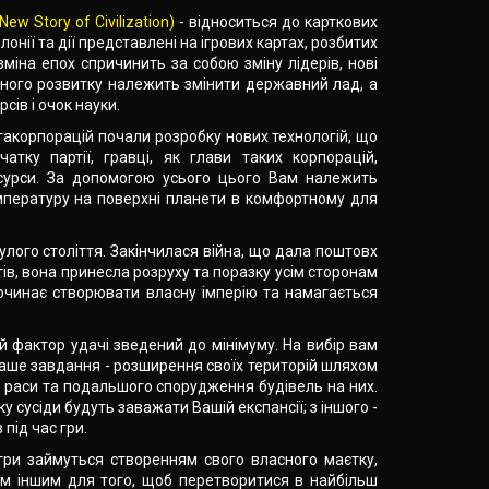
New Story of Civilization)
- відноситься до карткових
 колонії та дії представлені на ігрових картах, розбитих
міна епох спричинить за собою зміну лідерів, нові
ивного розвитку належить змінити державний лад, а
сів і очок науки.
егакорпорацій почали розробку нових технологій, що
тку партії, гравці, як глави таких корпорацій,
ресурси. За допомогою усього цього Вам належить
мпературу на поверхні планети в комфортному для
нулого століття. Закінчилася війна, що дала поштовх
тів, вона принесла розруху та поразку усім сторонам
 починає створювати власну імперію та намагається
кій фактор удачі зведений до мінімуму. На вибір вам
Ваше завдання - розширення своїх територій шляхом
ї раси та подальшого спорудження будівель на них.
у сусіди будуть заважати Вашій експансії; з іншого -
під час гри.
гри займуться створенням свого власного маєтку,
сім іншим для того, щоб перетворитися в найбільш