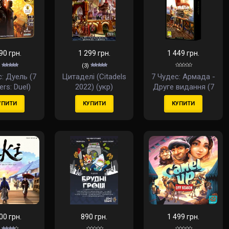
90 грн.
1 299 грн.
1 449 грн.
(3)
: Дуель (7
Цитаделі (Citadels
7 Чудес: Армада -
rs: Duel)
2022) (укр)
Друге видання (7
(укр)
Wonders: Armada -
УПИТИ
КУПИТИ
КУПИТИ
Second Edition)
(доповнення)
(англ)
00 грн.
890 грн.
1 499 грн.