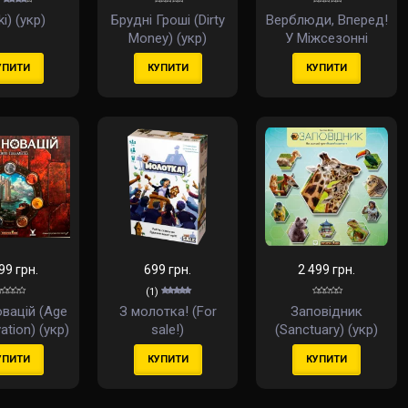
Iki) (укр)
Брудні Гроші (Dirty
Верблюди, Вперед!
Money) (укр)
У Міжсезонні
(Camel Up: Off
УПИТИ
КУПИТИ
КУПИТИ
Season) (англ)
99 грн.
699 грн.
2 499 грн.
(1)
овацій (Age
З молотка! (For
Заповідник
ation) (укр)
sale!)
(Sanctuary) (укр)
УПИТИ
КУПИТИ
КУПИТИ