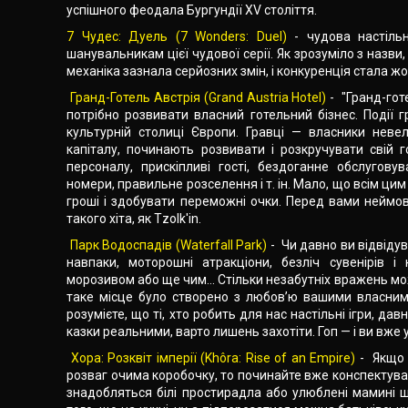
успішного феодала Бургундії XV століття.
7 Чудес: Дуель (7 Wonders: Duel)
- чудова настільн
шанувальникам цієї чудової серії. Як зрозуміло з назви,
механіка зазнала серйозних змін, і конкуренція стала ж
Гранд-Готель Австрія (Grand Austria Hotel)
- "Гранд-гот
потрібно розвивати власний готельний бізнес. Події г
культурній столиці Європи. Гравці — власники неве
капіталу, починають розвивати і розкручувати свій 
персоналу, прискіпливі гості, бездоганне обслуговув
номери, правильне розселення і т. ін. Мало, що всім ци
гроші і здобувати переможні очки. Перед вами неймові
такого хіта, як Tzolk'in.
Парк Водоспадів (Waterfall Park)
- Чи давно ви відвідув
навпаки, моторошні атракціони, безліч сувенірів і
морозивом або ще чим… Стільки незабутніх вражень може
таке місце було створено з любов’ю вашими власними
розумієте, що ті, хто робить для нас настільні ігри, да
казки реальними, варто лишень захотіти. Гоп — і ви вже 
Хора: Розквіт імперії (Khôra: Rise of an Empire)
- Якщо 
розваг очима коробочку, то починайте вже конспектувати
знадобляться білі простирадла або улюблені мамині што