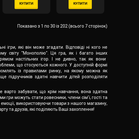
КУПИТИ
КУПИТИ
Показано з 1 по 30 із 202 (всього 7 сторінок)
 ігри, які він може згадати. Відповіді ні кого не
у світу "Монополію". Ця гра, як і багато інших
рямом настільних ігор. І не дивно, так як вони
блеми, що стосуються кожного. У доступній формі
йомлять із правилами ринку, на якому можна як
раще підручників здатні навчити дітей розподіляти
не варто забувати, що крім навчання, вона здатна
 гри можуть стати ровесники, члени сім'ї, гості та
і емоції, використовуючи товари з нашого магазину,
ту та друзів, які поділяють Ваші захоплення!