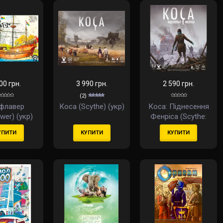
00 грн.
3 990 грн.
2 590 грн.
(2)
флавер
Коса (Scythe) (укр)
Коса: Піднесення
ower) (укр)
Фенріса (Scythe:
The Rise Of Fenris)
УПИТИ
КУПИТИ
КУПИТИ
(доповнення) (укр)