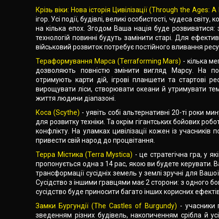
Крізь віки: Нова історія Цивілізації (Through the Ages: A 
ігор. Усі події, будівлі, великі особистості, чудеса світу,
на кілька епох. Згодом Ваша нація буде розвиватися: з
технологій повинні будуть замінити старі. Для ефект
військовий розвиток потребує постійного вливання ресур
Тераформування Марса (Terraforming Mars)
- кілька м
дозволяють повністю змінити вигляд Марсу. На поча
отримують карти дій, ігрові планшети та стартові 
вирощувати ліси, створювати океани й утримувати те
життя людини діапазоні.
Коса (Scythe)
- уявіть собі альтернативні 20-ті роки ми
для розвитку техніки. Та окрім гігантських бойових робо
конфлікту. На уламках цивілізації кожен із учасників
привести свій народ до процвітання.
Терра Містика (Terra Mystica)
- це стратегічна гра, у я
пропонується одна з 14 рас, якою ви будете керувати. 
трансформації сусідніх земель у землі зручні для Вашо
Сусідство з іншими гравцями має 2 сторони: з одного бок
сусідство буде приносити багато інших корисних ефектів 
Замки Бургундії (The Castles of Burgundy)
- учасники 
зведенням різних будівель, накопиченням срібла й у