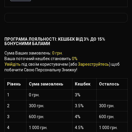
ПРОГРАМА ЛОЯЛЬНОСТІ: КЕШБЕК ВІД 3% ДО 15%
БОНУСНИМИ БАЛАМИ
Сума Ваших замовлень:
0 грн.
Ваша поточний кешбек становить
0%
Увійдіть
під своїм користувачем (або
Зареєструйтесь
) щоб
побачити Свою Персональну Знижку!
Рівень
Cума замовлень
Кешбек
Осталось
1
0 грн.
3%
2
300 грн.
3.5%
300 грн.
3
600 грн.
4%
600 грн.
4
1 000 грн.
4.5%
1 000 грн.