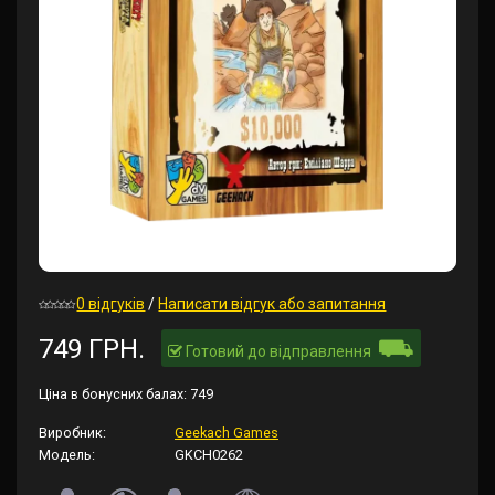
0 відгуків
/
Написати відгук або запитання
⛟
749 ГРН.
Готовий до відправлення
Ціна в бонусних балах:
749
Виробник:
Geekach Games
Модель:
GKCH0262