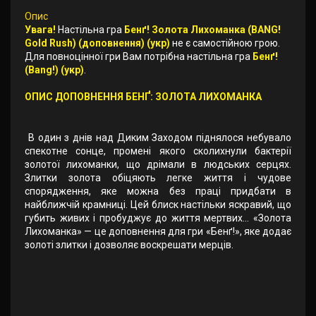
Опис
Увага!
Настільна гра
Бенґ! Золота Лихоманка (BANG!
Gold Rush) (доповнення) (укр)
не є самостійною грою.
Для повноцінної гри Вам потрібна настільна гра
Бенґ!
(Bang!) (укр)
.
ОПИС ДОПОВНЕННЯ БЕНҐ: ЗОЛОТА ЛИХОМАНКА
В один з днів над Диким Заходом піднялося небувало
спекотне сонце, промені якого сколихнули бактерії
золотої лихоманки, що дрімали в людських серцях.
Злитки золота обіцяють легке життя і чудове
спорядження, яке можна без праці придбати в
найближчій крамниці. Цей блиск настільки яскравий, що
губить живих і пробуджує до життя мертвих… «Золота
Лихоманка» — це доповнення для гри «Бенґ!», яке додає
золоті злитки і дозволяє воскрешати мерців.