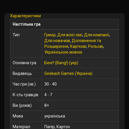
Характеристики
Настільна гра
Тип
Гумор
,
Для всієї сімї
,
Для компанії
,
Для новачків
,
Доповнення та
Розширення
,
Карткові
,
Рольові
,
Українською мовою
Основна гра
Бенґ! (Bang!) (укр)
Видавець
Geekach Games (Україна)
Час гри (хв.)
30 - 40
К-сть гравців
4 - 7
Вік (років)
8+
Мова
українська
Матеріал
Папір, Картон