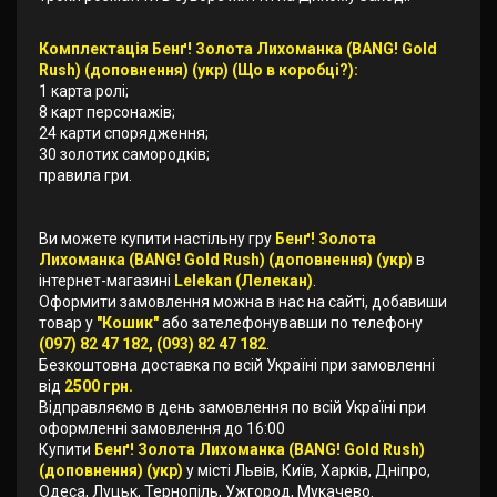
Комплектація Бенґ! Золота Лихоманка (BANG! Gold
Rush) (доповнення) (укр) (Що в коробці?):
1 карта ролі;
8 карт персонажів;
24 карти спорядження;
30 золотих самородків;
правила гри.
Ви можете купити настільну гру
Бенґ! Золота
Лихоманка (BANG! Gold Rush) (доповнення) (укр)
в
інтернет-магазині
Lelekan (Лелекан)
.
Оформити замовлення можна в нас на сайті, добавиши
товар у
"Кошик"
або зателефонувавши по телефону
(097) 82 47 182, (093) 82 47 182
.
Безкоштовна доставка по всій Україні при замовленні
від
2500 грн.
Відправляємо в день замовлення по всій Україні при
оформленні замовлення до 16:00
Купити
Бенґ! Золота Лихоманка (BANG! Gold Rush)
(доповнення) (укр)
у місті Львів, Київ, Харків, Дніпро,
Одеса, Луцьк, Тернопіль, Ужгород, Мукачево.