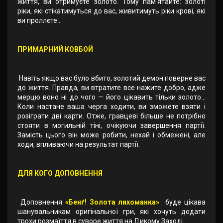
життя, ви отримуєте золото. Тому пам'ятайте: золоті
ріки, які стікатимуться до вас, живитимуть ріки крові, які
ви проллєте…
ПРИМАРНИЙ КОВБОЙ
Навіть якщо вас було вбито, золотий демон поверне вас
до життя. Правда, ви втратите все нажите добро, адже
мерцю воно ні до чого — його цікавить тільки золото…
Коли настане ваша черга ходити, ви зможете взяти і
розіграти дві карти. Отже, гравцеві більше не потрібно
стояти в могильній тіні, очікуючи завершення партії.
Замість цього він може робити, нехай і обмежені, але
ходи, впливаючи на результат партії.
ДЛЯ КОГО ДОПОВНЕННЯ
Доповнення
«Бенґ! Золота лихоманка»
буде цікава
шанувальникам оригінальної гри, які хочуть додати
трохи розмаїття в суворе життя на Дикому Заході.