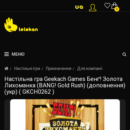
0
МЕНЮ
Настільні ігри
Призначення
Для компанії
Настільна гра Geekach Games Бенґ! Золота
Лихоманка (BANG! Gold Rush) (доповнення)
(укр) ( GKCH0262 )