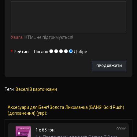
Увага:
HTML не підтримується!
Рейтинг
Погано
Добре
ПРОДОВЖИТИ
Теги:
Веселі
,
З карточками
Аксесуари для Бенґ! Золота Лихоманка (BANG! Gold Rush)
(доповнення) (укр):
1 x 65 грн.