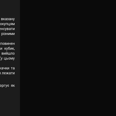
к вказану
покупцям
енсувати
 різними
 повинен
и кубик,
о вийшло
(у цьому
окачки та
ся лежати
оргує як