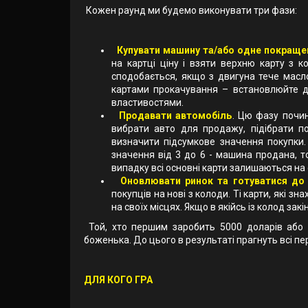
Кожен раунд ми будемо виконувати три фази:
Купувати машину та/або одне покращен
на картці ціну і взяти верхню карту з 
сподобається, якщо з двигуна тече масло
картами прокачування – встановлюйте до
властивостями.
Продавати автомобіль
. Цю фазу почин
вибрати авто для продажу, підібрати п
визначити підсумкове значення покупки
значення від 3 до 6 - машина продана, т
випадку всі основні карти залишаються на с
Оновлювати ринок та готуватися до 
покупців на нові з колоди. Ті карти, які 
на своїх місцях. Якщо в якійсь із колод за
Той, хто першим заробить 5000 доларів або у
боженька. До цього в результаті прагнуть всі п
ДЛЯ КОГО ГРА