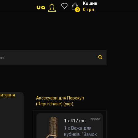
Кошик
0 грн.
0
питання
Аксесуари для Перекуп
(Repurchase) (укр):
1 x 417 грн.
1 x Вежа для
кубиків: "Замок