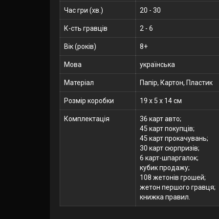
Час гри (хв.)
20 - 30
К-сть гравців
2 - 6
Вік (років)
8+
Мова
українська
Матеріал
Папір, Картон, Пластик
Розмір коробки
19 x 5 x 14 см
Комплектація
36 карт авто;
45 карт покупців;
45 карт прокачувань;
30 карт сюрпризів;
6 карт-шпаргалок;
кубик продажу;
108 жетонів грошей;
жетон першого гравця;
книжка правил.