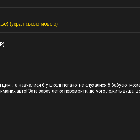
ase) (українською мовою)
Р)
і цим… а навчалися б у школі погано, не слухалися б бабусю, мож
риманих авто! Зате зараз легко перевірити, до чого лежить душа, 