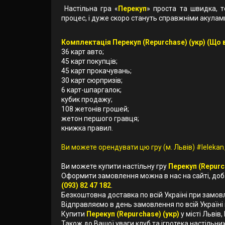
Настільна гра «
Перекуп
» проста та швидка, т
процес, і дуже скоро стануть справжніми акулами 
Комплектація Перекуп (Repurchase) (укр) (Що в
36 карт авто;
45 карт покупців;
45 карт прокачувань;
30 карт сюрпризів;
6 карт-шпаргалок;
кубик продажу;
108 жетонів грошей;
жетон першого гравця;
книжка правил.
Ви можете орендувати цю гру (м. Львів) #lelekan_
Ви можете купити настільну гру
Перекуп (Repurc
Оформити замовлення можна в нас на сайті, до
(093) 82 47 182
.
Безкоштовна доставка по всій Україні при замов
Відправляємо в день замовлення по всій Україні
Купити
Перекуп (Repurchase) (укр)
у місті Львів
Також до Вашої уваги клуб та ігротека настільних 