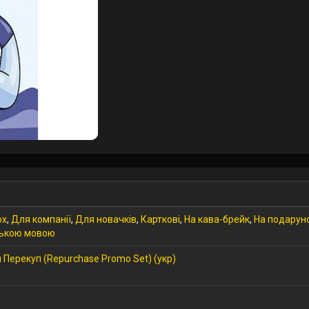
ох
,
Для компанії
,
Для новачків
,
Карткові
,
На кава-брейк
,
На подарун
ською мовою
 Перекуп (Repurchase Promo Set) (укр)