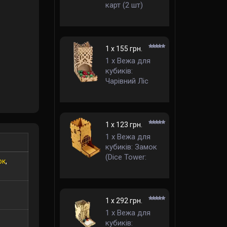
карт (2 шт)
(Organizer Card
Holder)
1 x 155 грн.
1 x Вежа для
кубиків:
Чарівний Ліс
(Dice Tower:
Magic Forest)
1 x 123 грн.
1 x Вежа для
кубиків: Замок
(Dice Tower:
ок
,
Castle)
1 x 292 грн.
1 x Вежа для
кубиків: