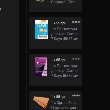
Саграда" (Dice
Tower: "Castle
Sagrada")
1 x 55 грн.
1 x Протектори
для карт Games
7 Days 45x68 мм
стандарт
1 x 65 грн.
1 x Протектори
для карт Games
7 Days 56x87 мм
стандарт
1 x 58 грн.
1 x Органайзер
Підставка для