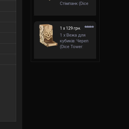
Стімпанк (Dice
Tower:
Steampunk)
1 x 129 грн.
1 x Вежа для
кубиків: Череп
(Dice Tower:
Skull)