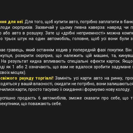
ня для неї
. Для того, щоб купити авто, потрібно заплатити в бан
колоди сюрпризів. Зазвичай у цьому певна каверза: навряд чи 
 або авто в розшуку. Зате ці «дрібні неприємності» можна комп
 трьох штук на один автомобіль, головне, щоб усі вони були з
ає гравець, який останнім ходив у попередній фазі покупки. Він
окупця, розкрити сюрприз, що належить цій машині, та, кинувш
. На результат кидка впливають спеціальні ефекти карток. Якщ
оді як 1 або 2 означають, що вам не вдалося зробити задумане 
воїх місцях).
свіжого раунду торгівлі!
Замініть усі карти авто на ринку, пр
знаходяться у вашій власності, скидати не потрібно, вони залишають
кінчилися карти, просто тасуємо її скидання і формуємо нову колоду.
спішно продасть 6 автомобілів, зможе сказати про себе, що т
ерекупники, що поважають себе.