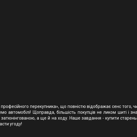
к професійного перекупника», що повністю відображає сенс того, ч
мо автомобілі! Щоправда, більшість покупців не ликом шиті і зн
 затюнінгованою, а ще й на ходу. Наше завдання - купити старень
асти угоду!