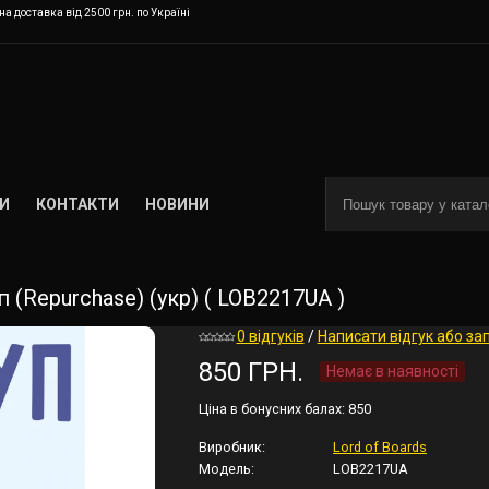
а доставка від 2500 грн. по Україні
И
КОНТАКТИ
НОВИНИ
 (Repurchase) (укр) ( LOB2217UA )
0 відгуків
/
Написати відгук або за
850 ГРН.
Немає в наявності
Ціна в бонусних балах:
850
Виробник:
Lord of Boards
Модель:
LOB2217UA