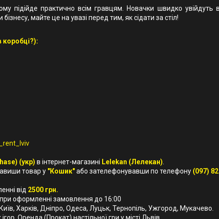
ому підійде практично всім гравцям. Новачки швидко увійдуть в
бізнесу, майте це на увазі перед тим, як сідати за стіл!
 коробці?):
rent_lviv
hase) (укр)
в інтернет-магазині
Lelekan (Лелекан)
.
бавиши товар у
"Кошик"
або зателефонувавши по телефону
(097) 82
ленні від
2500 грн.
 при оформленні замовлення до 16:00
, Київ, Харків, Дніпро, Одеса, Луцьк, Тернопіль, Ужгород, Мукачево.
ігор. Оренда (Прокат) настільної гри у місті Львів