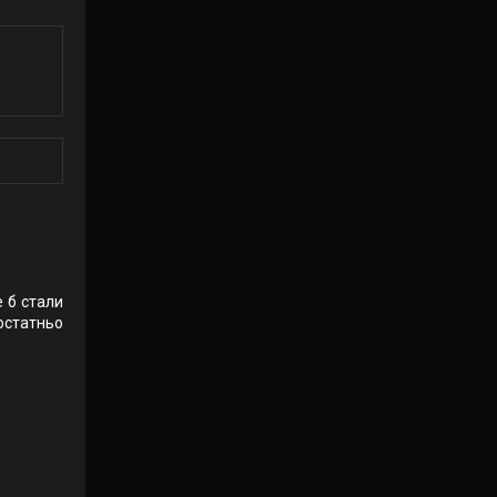
е б стали
достатньо