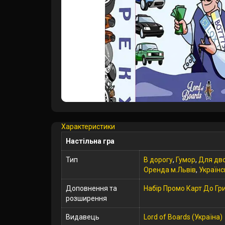
Характеристики
Настільна гра
Тип
В дорогу
,
Гумор
,
Для дв
Оренда м.Львів
,
Україн
Доповнення та
Набір Промо Карт До Гри
розширення
Видавець
Lord of Boards (Україна)