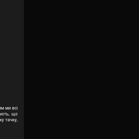
им ми всі
ають, що
ку тачку,