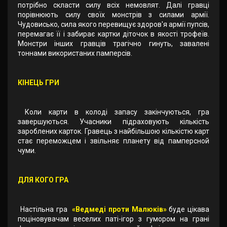
потрібно скласти силу всіх немовлят. Далі гравці
порівнюють силу своїх монстрів з силами армії.
Чудовисько, сила якого перевищує здоров'я армії пупсів,
перемагає її і забирає картки діточок в якості трофеїв.
Монстри інших гравців трагічно гинуть, завалені
тоннами використаних памперсів.
КІНЕЦЬ ГРИ
Коли карти в колоді запасу закінчуються, гра
завершуються. Учасники підраховують кількість
зароблених карток. Гравець з найбільшою кількістю карт
стає переможцем і звільняє планету від памперсной
чуми.
ДЛЯ КОГО ГРА
Настільна гра
«Ведмеді проти Малюків»
буде цікава
поціновувачам веселих паті-ігор з гумором на грані