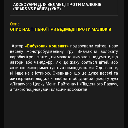
АКСЕСУАРИ ДЛЯ ВЕДМЕДІ ПРОТИ МАЛЮКІВ
(BEARS VS BABIES) (УКР)
Опис
ОПИС НАСТІЛЬНОЇ ГРИ ВЕДМЕДІ ПРОТИ МАЛЮКІВ
Автор
«Вибухових кошенят»
подарували світові нову
веселу монстробудівельну гру. Вивчаючи волохату
коробку ігри і сюжет, ви можете мимоволі подумати, що
автори або чайлд-фрі, які до жаху бояться дітей, або
активно експериментують з психоделіками. Однак ні те,
ні інше не є істиною. Очевидно, що це дуже веселі та
життєрадісні люди, які люблять абсурдний гумор у дусі
«Літаючого Цирку Монті Пайтона» і «Південного Парку»,
а також поціновувачі класичних сюжетів.