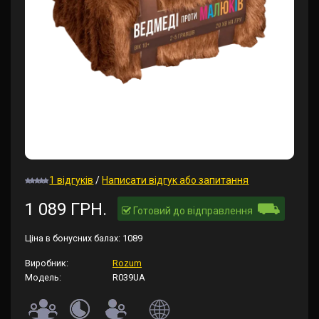
1 відгуків
/
Написати відгук або запитання
⛟
1 089 ГРН.
Готовий до відправлення
Ціна в бонусних балах:
1089
Виробник:
Rozum
Модель:
R039UA