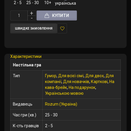
2 - 5
25 - 30
10+
українська
КУПИТИ
ШВИДКЕ ЗАМОВЛЕННЯ
У
закладки
Характеристики
Настільна гра
Тип
Гумор
,
Для всієї сімї
,
Для двох
,
Для
компанії
,
Для новачків
,
Карткові
,
На
кава-брейк
,
На подарунок
,
Українською мовою
Видавець
Rozum (Україна)
Час гри (хв.)
25 - 30
К-сть гравців
2 - 5