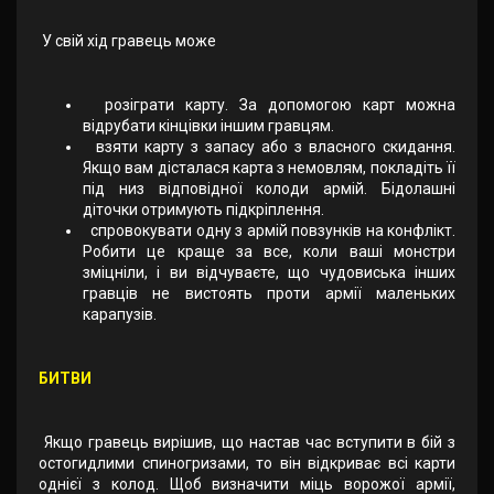
У свій хід гравець може
розіграти карту. За допомогою карт можна
відрубати кінцівки іншим гравцям.
взяти карту з запасу або з власного скидання.
Якщо вам дісталася карта з немовлям, покладіть її
під низ відповідної колоди армій. Бідолашні
діточки отримують підкріплення.
спровокувати одну з армій повзунків на конфлікт.
Робити це краще за все, коли ваші монстри
зміцніли, і ви відчуваєте, що чудовиська інших
гравців не вистоять проти армії маленьких
карапузів.
БИТВИ
Якщо гравець вирішив, що настав час вступити в бій з
остогидлими спиногризами, то він відкриває всі карти
однієї з колод. Щоб визначити міць ворожої армії,