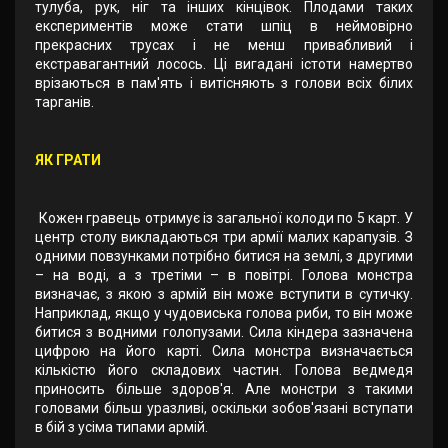
тулуба, рук, ніг та інших кінцівок. Плодами таких
експериментів може стати шпіц в неймовірно
прекрасних трусах і не менш привабливий і
екстравагантний лосось. Ці вигадані істоти намертво
врізаються в пам'ять і витісняють з голови всіх білих
тарганів.
ЯК ГРАТИ
Кожен гравець отримує із загальної колоди по 5 карт. У
центр столу викладаються три армії малих карапузів. З
одними повзунками потрібно битися на землі, з другими
– на воді, а з третіми – в повітрі. Голова монстра
визначає, з якою з армій він може вступити в сутичку.
Наприклад, якщо у чудовиська голова риби, то він може
битися з водними голопузами. Сила кіндера зазначена
цифрою на його карті. Сила монстра визначається
кількістю його складових частин. Голова ведмедя
приносить більше здоров'я. Але монстри з такими
головами більш уразливі, оскільки зобов'язані вступати
в бій з усіма типами армій.