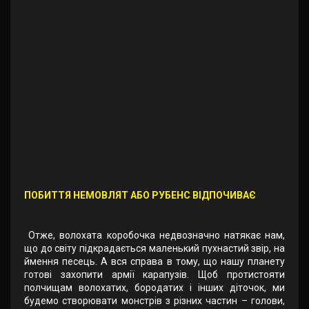
ПОБИТТЯ НЕМОВЛЯТ АБО РУБЕНС ВІДПОЧИВАЄ
Отже, волохата коробочка недвозначно натякає нам,
що до світу підкрадається маленький пухнастий звір, на
ймення песець. А вся справа в тому, що нашу планету
готові захопити армії карапузів. Щоб протистояти
полчищам волохатих, бородатих і інших діточок, ми
будемо створювати монстрів з різних частин – голови,