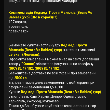
фолу, а також всім переконаним чайлдфрі.
Комплектація Ведмеді Проти Малюків (Bears Vs
Babies) (укр) (Що в коробці?):
107 карток,
ігрове поле,
правила гри
Ви можете купити настільну гру
Ведмеді Проти
Малюків (Bears Vs Babies) (укр)
в інтернет-магазині
Lelekan (Лелекан)
.
Оформити замовлення можна в нас на сайті, добавиши
товар у
"Кошик"
або зателефонувавши по телефону
(097) 82 47 182, (093) 82 47 182
.
Безкоштовна доставка по всій Україні при замовленні
від
2500 грн.
Відправляємо в день замовлення по всій Україні при
оформленні замовлення до 16:00
Купити
Ведмеді Проти Малюків (Bears Vs Babies) (укр)
у місті Львів, Київ, Харків, Дніпро, Одеса, Луцьк,
Тернопіль, Ужгород, Мукачево.
Також до Вашої уваги клуб та ігротека настільних ігор.