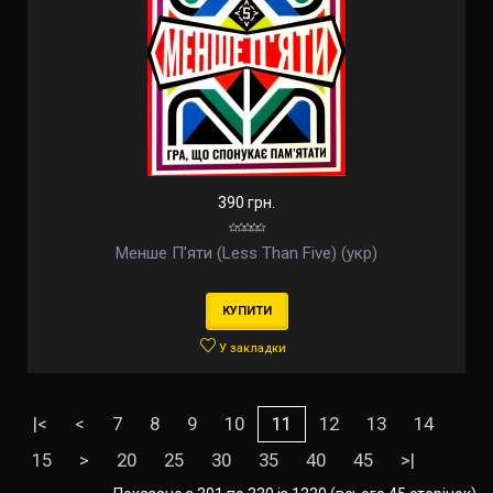
390 грн.
Менше П'яти (Less Than Five) (укр)
КУПИТИ
У закладки
|<
<
7
8
9
10
11
12
13
14
15
>
20
25
30
35
40
45
>|