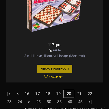
117 грн.
(1)
3 в 1 Шахи, Шашки, Нарди (Магнітні)
НЕМАЄ В НАЯВНОСТІ
У закладки
|<
<
16
17
18
19
20
21
22
23
24
>
25
30
35
40
45
>|