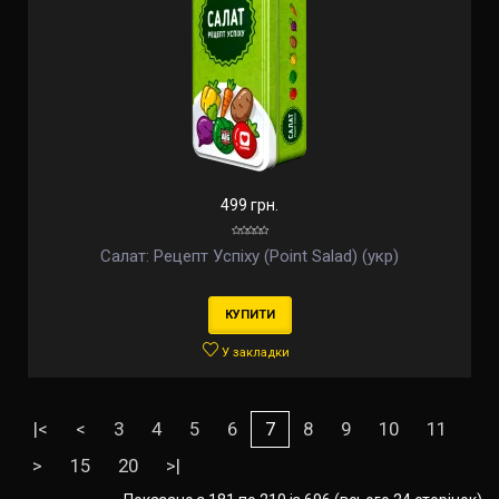
499 грн.
Салат: Рецепт Успіху (Point Salad) (укр)
КУПИТИ
У закладки
|<
<
3
4
5
6
7
8
9
10
11
>
15
20
>|