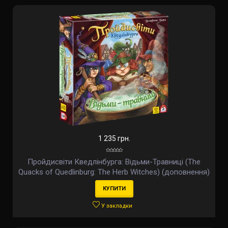
1 235 грн.
Пройдисвіти Кведлінбурга: Відьми-Травниці (The
Quacks of Quedlinburg: The Herb Witches) (доповнення)
(укр)
КУПИТИ
У закладки