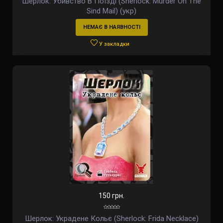
Шерлок: Убивство В Поїзді (Sherlock: Murder On The
Sind Mail) (укр)
НЕМАЄ В НАЯВНОСТІ
У закладки
150 грн.
Шерлок: Украдене Кольє (Sherlock: Frida Necklace)