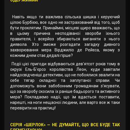
ОДЕРЖИМИЙ
Навіть якщо ти важлива сільська шишка і керуючий
цілою Бурбією, все одно не застрахований від того, щоб
бути проклятим. Принаймні, місцеві щиро вважають, що
в цьому причина несподіваної хвороби їхнього
правителя, і всерйоз збираються виганяти з нього
диявола. Хто зможе розгадати загадку дивного
захворювання мера Вірджиліо де Рейєса, якому з
кожним днем стає дедалі гірше?
Події цієї пригоди відбуваються дев'ятсот років тому в
окрузі Ель-Б'єрсо королівства Леон, куди завітали
найдосвідченіші детективи, що не побоялися звалити на
себе тягар складної та заплутаної справи. Чи
допоможуть вони забобонним громадянам з'ясувати,
що за хворобу скосила їх раніше бадьорого та активного
мера? Покладаємо надії, що їм вдасться поставити,
нарешті, на ноги нещасної людини, але варто все ж таки
перевірити на практиці!
СЕРІЯ «ШЕРЛОК» — НЕ ДУМАЙТЕ, ЩО ВСЕ БУДЕ ТАК