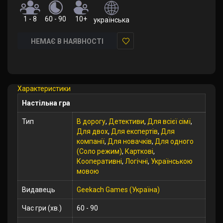
1 - 8
60 - 90
10+
українська
НЕМАЄ В НАЯВНОСТІ
У
закладки
Характеристики
Настільна гра
Тип
В дорогу
,
Детективи
,
Для всієї сімї
,
Для двох
,
Для експертів
,
Для
компанії
,
Для новачків
,
Для одного
(Соло режим)
,
Карткові
,
Кооперативні
,
Логічні
,
Українською
мовою
Видавець
Geekach Games (Україна)
Час гри (хв.)
60 - 90