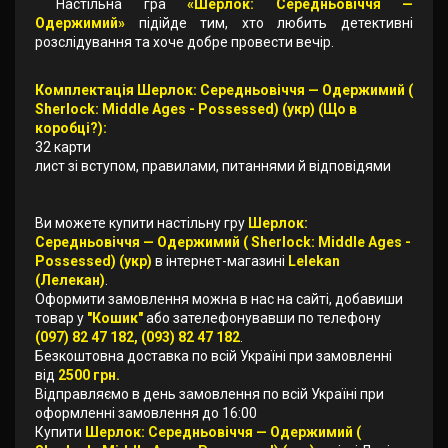
Настільна гра
«Шерлок: Середньовіччя —
Одержимий»
підійде тим, хто любить детективні
розслідування та хоче добре провести вечір.
Комплектація Шерлок: Середньовіччя — Одержимий (
Sherlock: Middle Ages - Possessed) (укр) (Що в
коробці?):
32 карти
лист зі вступом, правилами, питаннями й відповідями
Ви можете купити настільну гру
Шерлок:
Середньовіччя — Одержимий ( Sherlock: Middle Ages -
Possessed) (укр)
в інтернет-магазині
Lelekan
(Лелекан)
.
Оформити замовлення можна в нас на сайті, добавиши
товар у
"Кошик"
або зателефонувавши по телефону
(097) 82 47 182, (093) 82 47 182
.
Безкоштовна доставка по всій Україні при замовленні
від
2500 грн.
Відправляємо в день замовлення по всій Україні при
оформленні замовлення до 16:00
Купити
Шерлок: Середньовіччя — Одержимий (