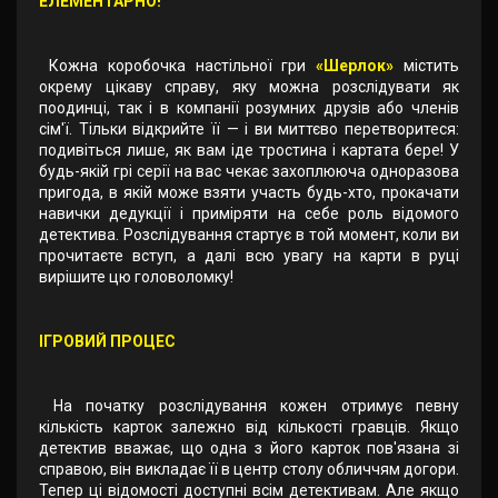
ЕЛЕМЕНТАРНО!
Кожна коробочка настільної гри
«Шерлок»
містить
окрему цікаву справу, яку можна розслідувати як
поодинці, так і в компанії розумних друзів або членів
сім'ї. Тільки відкрийте її — і ви миттєво перетворитеся:
подивіться лише, як вам іде тростина і картата бере! У
будь-якій грі серії на вас чекає захоплююча одноразова
пригода, в якій може взяти участь будь-хто, прокачати
навички дедукції і приміряти на себе роль відомого
детектива. Розслідування стартує в той момент, коли ви
прочитаєте вступ, а далі всю увагу на карти в руці
вирішите цю головоломку!
ІГРОВИЙ ПРОЦЕС
На початку розслідування кожен отримує певну
кількість карток залежно від кількості гравців. Якщо
детектив вважає, що одна з його карток пов'язана зі
справою, він викладає її в центр столу обличчям догори.
Тепер ці відомості доступні всім детективам. Але якщо