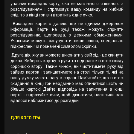
учасник викладає карту, яка не має нічого спільного з
розслідуванням і спрямовує вашу команду на хибний
слід, то в кінці гри він втратить одне очко.
Викладені карти є далеко ще не єдиним джерелом
інформації. Карти на руці також можуть сприяти
розслідуванню, щоправда, з деякими обмеженнями.
Учасники можуть озвучувати лише слова, спеціально
підкреслені чи позначені символом скріпки.
Друга дія, яку ви можете виконати у свій хід - це скинути
доказ. Виберіть картку з руки та відправте в стос скиду
сорочкою вгору. Таким чином, ви чиститимете руку від
зайвих карток і залишатимете на столі тільки ті, які на
вашу думку мають вагу в справі. Пам'ятайте, що в стосі
скидання в кінці гри неодмінно має опинитися шість чи
більше карток! Дайте відповідь на запитання в кінці
партії і підрахуйте очки, щоб дізнатися, наскільки вам
вдалося наблизитися до розгадки.
ДЛЯ КОГО ГРА