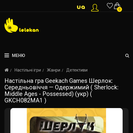
0
МЕНЮ
Настільні ігри
Жанри
Детективи
Настільна гра Geekach Games Шерлок:
Середньовіччя — Одержимий ( Sherlock:
Middle Ages - Possessed) (укр) (
GKCH082MA1 )