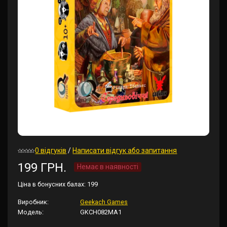
0 відгуків
/
Написати відгук або запитання
199 ГРН.
Немає в наявності
Ціна в бонусних балах:
199
Виробник:
Geekach Games
Модель:
GKCH082MA1