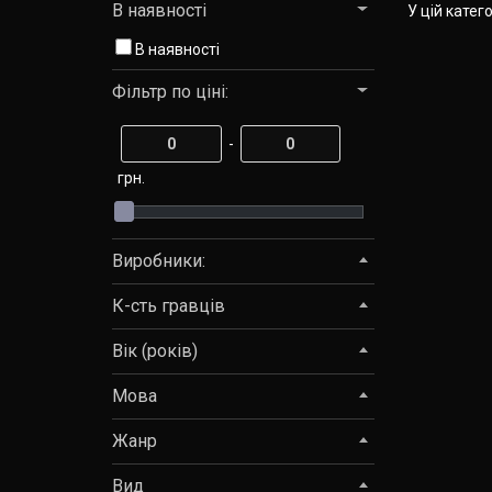
В наявності
У цій катег
В наявності
Фільтр по ціні:
-
грн.
Виробники:
К-сть гравців
Вік (років)
Мова
Жанр
Вид