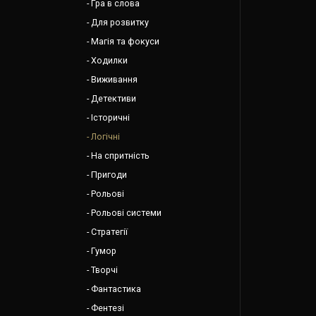
Гра в слова
Для розвитку
Магія та фокуси
Ходилки
Виживання
Детективи
Історичні
Логічні
На спритність
Пригоди
Рольові
Рольові системи
Стратегії
Гумор
Творчі
Фантастика
Фентезі