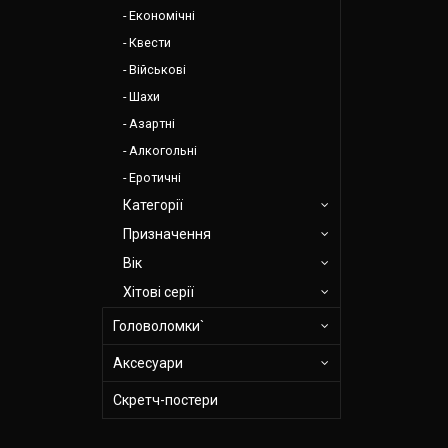
Економічні
Квести
Військові
Шахи
Азартні
Алкогольні
Еротичні
Категорії
Призначення
Вік
Хітові серії
Головоломки`
Аксесуари
Скретч-постери