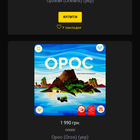
Орлеан (Orleans) (укр)
КУПИТИ
У закладки
1 990 грн.
Орос (Oros) (укр)