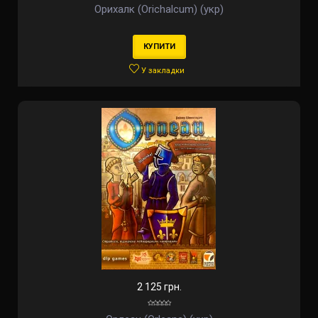
Орихалк (Orichalcum) (укр)
КУПИТИ
У закладки
2 125 грн.