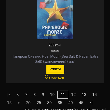
269 грн.
Паперові Океани: Нові Моря (Sea Salt & Paper: Extra
Salt) (доповнення) (укр)
КУПИТИ
У закладки
|<
<
7
8
9
10
11
12
13
14
15
>
20
25
30
35
40
45
>|