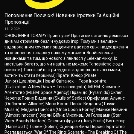
Поповнення Поличок! Новинки Ігротеки Та Акційні
Пропозиції.
14.12.2024
ОНОВЛЕННЯ ТОВАРУ Привіт усім! Протягом останніх декількох
днів ми отримали безліч чудових ігор. Тому ми з великим
задоволенням хочемо повідомити вас про свіжі надходження
та оновлення товарів у нашому магазині. Знайомтесь з
новинками та тим, що нового з'явилося у Lelekan-чику. Їх
настільки багато, що ми навіть не можемо їх повністю сюди
вписати). Поспішайте, ігри чудові і задовольнять всі смаки,
встигніть стати першими) Пірати: Юніор (Pirate:
Junior) Цивілізація: Новий Cвітанок — Тера Інкогніта
(Civilization: A New Dawn – Terra Incognita) MLEM: Космічне
Агентство (MLEM: Space Agency) Пірамідо (Pyramido) Склеп
Черепів: Повне Видання (Skulls of Sedlec) Орифлама: Альянс
(Oriflamme: Alliance) Мова Квітів: Повне Видання (Tussie
Mussie) Медова Пригода (Once Upon a Honey) Майже Невинні
(Almost Innocent) Зоряні Війни: Мисливці За Головами (Star
Wars: Bounty Hunters) Соковиті Фрукти (Juicy Fruits) Вогнетвір
(Flamecraft) Ґолем (Golem) Сценарій Війна Персня: Братство
Розпадається (War Of The Ring: Scenario - The Breaking Of The