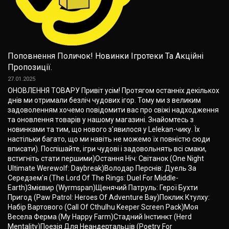
Поповнення Поличок! Новинки Ігротеки Та Акційні
Пропозиції.
27.01.2025
ОНОВЛЕННЯ ТОВАРУ Привіт усім! Протягом останніх декількох
днів ми отримали безліч чудових ігор. Тому ми з великим
задоволенням хочемо повідомити вас про свіжі надходження
та оновлення товарів у нашому магазині. Знайомтесь з
новинками та тим, що нового з'явилося у Lelekan-чику. Їх
настільки багато, що ми навіть не можемо їх повністю сюди
вписати). Поспішайте, ігри чудові і задовольнять всі смаки,
встигніть стати першими)Остання Ніч: Світанок (One Night
Ultimate Werewolf: Daybreak)Володар Перснів: Дуель За
Середзем'я (The Lord Of The Rings: Duel For Middle-
Earth)Змієвир (Wyrmspan)Щенячий Патруль: Герої Бухти
Пригод (Paw Patrol: Heroes Of Adventure Bay)Поклик Ктулху:
Набір Вартового (Call Of Cthulhu Keeper Screen Pack)Моя
Весела Ферма (My Happy Farm)Стадний Інстинкт (Herd
Mentality)Поезія Для Неандертальців (Poetry For