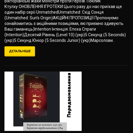
Вікторіанські жахи Монстри проти героїв. Поклик
Ктулху ОНОВЛЕННЯ ІГРОТЕКИ Цього разу до нас приїхав ще
один набір серії UnmatchedUnmatched: Схід Cонця
(Unmatched: Sun's Origin)АКЦІЙНІ ПРОПОЗИЦІЇ Пропонуємо
ознайомитись з акційними позиціями, які приємно здивують
Ваш гаманець)Intention Інтенція: Епоха Спраги
(Intention)Десятий Рівень (Level 10) (укр)5 Секунд (5 Seconds)
(укр)5 Секунд Юніор (5 Seconds Junior) (укр)Марсолови..
ДЕТАЛЬНІШЕ