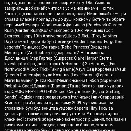
надходження та оновлення асортименту. Обов’язково
зазирніть, щоб ознайомитися з усіма новинками — їх так
багато, що складно перелічити всі одразу! Не зволікайте — ігри
справді класні й припадуть до душі кожному. Встигніть обрати
першими!Печворк: Український Фольклор (Patchwork)Garden
Rush (Garden Rush)Кольт Експрес: З 10-ю Річницею (Colt
Express: Happy 10th Anniversary)Шось В Лісі… (Prey Another
Day)Таємні Лідери: Забуті Легенди (Hidden Leaders: Forgotten
Legends)Принцеса Бунтарка (Rebel Princess)Вкрадене
Мистецтво (Art Robbery)Підозрювані 2: Невгамовна
Дослідниця Клер Гарпер (Suspects: Claire Harper, Eternal
Investigator)Прадавні Історії (Prehistories) За Нортвуд! (For
Northwood! A Solo Trick-Taking Game)Азул: Сад Королеви (Azul:
Queen's Garden)Формула Кохання (Love Formula)Герої та
МагиПіцаманія (Pizza Rush)Чемпіонський Пінбол (Super-Skill
Pinball: 4-Cade)Діамант (Diamant)Та ще багато інших чудових
ігорОНОВЛЕННЯ ІГРОТЕКИЕгізія: Сипучі Піски (Egizia: Shifting
Sands) «Egizia» перекладається з італійської як «Стародавній
Єгипет». Гра з'явилася в далекому 2009-му, викликавши
справжній бум будівництва уздовж берегів Нілу. І ось за
десять років піски знову почали рухатися. У новому виданні
класичної стратегії збережено всі непрості рішення, пов'язані з
ризиками та винагородою, покращено баланс, стратегія
отримала нову глибину, з'явилися нові монументи.Чужий