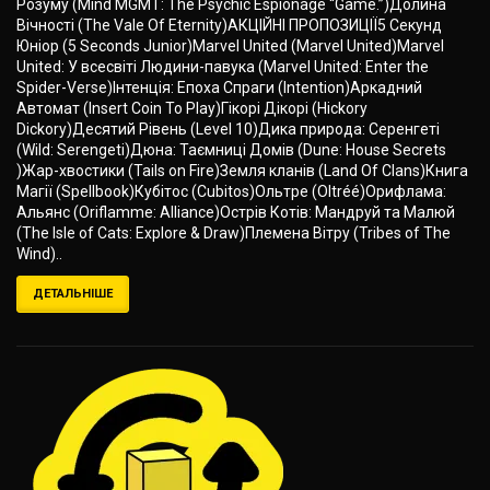
Розуму (Mind MGMT: The Psychic Espionage “Game.”)Долина
Вічності (The Vale Of Eternity)АКЦІЙНІ ПРОПОЗИЦІЇ5 Секунд
Юніор (5 Seconds Junior)Marvel United (Marvel United)Marvel
United: У всесвіті Людини-павука (Marvel United: Enter the
Spider-Verse)Інтенція: Епоха Спраги (Intention)Аркадний
Автомат (Insert Coin To Play)Гікорі Дікорі (Hickory
Dickory)Десятий Рівень (Level 10)Дика природа: Серенгеті
(Wild: Serengeti)Дюна: Таємниці Домів (Dune: House Secrets
)Жар-хвостики (Tails on Fire)Земля кланів (Land Of Clans)Книга
Магії (Spellbook)Кубітос (Cubitos)Ольтре (Oltréé)Орифлама:
Альянс (Oriflamme: Alliance)Острів Котів: Мандруй та Малюй
(The Isle of Cats: Explore & Draw)Племена Вітру (Tribes of The
Wind)..
ДЕТАЛЬНІШЕ