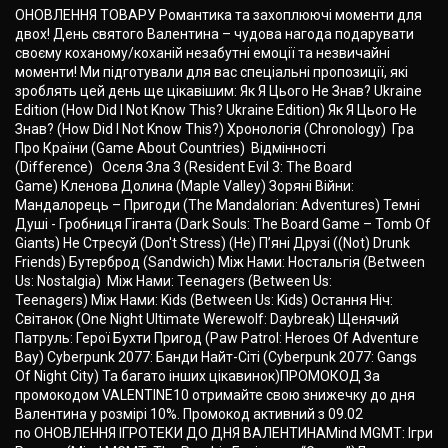
ОНОВЛЕННЯ ТОВАРУ Романтика та захоплюючі моменти для
двох! День святого Валентина – чудова нагода подарувати
своєму коханому/коханій незабутні емоції та незвичайні
моменти! Ми підготували для вас спеціальні пропозиції, які
зроблять цей день ще цікавішим: Як Я Цього Не Знав? Ukraine
Edition (How Did I Not Know This? Ukraine Edition) Як Я Цього Не
Знав? (How Did I Not Know This?) Хронологія (Chronology) Гра
Про Країни (Game About Countries) Відмінності
(Difference) Оселя Зла 3 (Resident Evil 3: The Board
Game) Кленова Долина (Maple Valley) Зоряні Війни:
Мандалорець – Пригоди (The Mandalorian: Adventures) Темні
Душі - Гробниця Гіганта (Dark Souls: The Board Game – Tomb Of
Giants) Не Стресуй (Don't Stress) (Не) Пʼяні Друзі ((Not) Drunk
Friends) Бутерброд (Sandwich) Між Нами: Ностальгія (Between
Us: Nostalgia) Між Нами: Teenagers (Between Us:
Teenagers) Між Нами: Kids (Between Us: Kids) Остання Ніч:
Світанок (One Night Ultimate Werewolf: Daybreak) Щенячий
Патруль: Герої Бухти Пригод (Paw Patrol: Heroes Of Adventure
Bay) Cyberpunk 2077: Банди Найт-Сіті (Cyberpunk 2077: Gangs
Of Night City) Та багато інших цікавинок)ПРОМОКОД За
промокодом VALENTINE10 отримайте свою знижечку до дня
Валентина у розмірі 10%. Промокод активний з 09.02
по ОНОВЛЕННЯ ІГРОТЕКИ ДО ДНЯ ВАЛЕНТИНАMind MGMT: Ігри