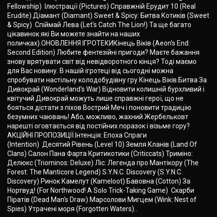
Fellowship) Ілюстрації (Pictures) Справжній Ерудит 10 (Real
Erudite) Діамант (Diamant) Sweet & Spicy: Битва Котиків (Sweet
& Spicy) Спіймай Лева (Let's Catch The Lion!) Та ще багато
цікавинок які Ви можете знайти на наших
поличках).ОНОВЛЕННЯ ІГРОТЕКИКінець Віків (Aeon’s End:
Second Edition) Любите фентезійні пригоди? Маєте бажання
знову врятувати світ від невідворотного кінця? Тоді маємо
для Вас новину. В нашій ігротеці від сьогодні можна
спробувати настільну колодобудівну гру Кінець Віків.Битва За
Дивокрай (Wonderland's War) Відновити колишній бурхливий і
квітучий Дивокрай можуть лише справжні герої, що не
бояться дістати з піхов Вострий Меч і поновити традицію
безумних чаювань! Або, можливо, жахний Жербельковт
нарешті оговтається від постійних поразок і візьме гору?
АКЦІЙНІ ПРОПОЗИЦІЇ Інтенція: Епоха Спраги
(Intention) Десятий Рівень (Level 10) Земля Кланів (Land Of
Clans) Салон Пана Фарта Критикотики (Critiсcats) Триміно:
Делюкс (Triominos: Deluxe) Ліс: Легенда про Мантікору (The
Forest: The Manticore Legend) S.Y.N.C. Discovery (S.Y.N.C.
Discovery) Ринок Камелут (Kameloot) Бавовна (Cotton) За
Нортвуд! (For Northwood! A Solo Trick-Taking Game) Скарби
Піратів (Dead Man's Draw) Марсолови Мигцем (Wink: Nest of
Spies) Утрачені моря (Forgotten Waters)..