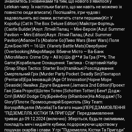
Знайомтесь з новинками та тим, що нового з'явилося у
Lelekan-чику. Їх настільки багато, що ми навіть не можемо їх
повністю сюди вписати). Поспішайте, ігри чудові і
задовольнять всі смаки, встигніть стати першими)Кіт У
Коробці (Cat In The Box: Deluxe Edition) Майстри Фортець
(Castle Builder)Азул: Літній Палац — Міні-Версія (Azul: Summer
Pavilion — Mini Edition)Азул: Літній Палац (Azul: Summer
Pavilion)Абалон Го (Abalone Go)Пиво Wars (Beer Wars) Поля
Для Бою НРІ — 16 Шт. (Variety Battle Mats)Овербукінг
(Overbooking)МікроМакро: Вбивче Місто — Ва-Банк
(MicroMacro: Crime City – All In) Шо @**# За Гра (F**k: The
Game)Корабельне Оснащення: Тактика - Стартовий Набір
(Snap Ships Tactics: Starter Box)Італійські Розслідування:
Смертельний Гріх (Murder Party Pocket: Deadly Sin)Пентарол
(Pentaroll)Ера Інновацій (Age Of Innovation)Чорне Море
(Seaside) Ямайка: Друге Видання (Jamaica 2nd Edition)Проект
Гая (Gaia Project)Шотен Тотен (Schotten Totten) Бенґ! Додж-
Cіті! (BANG! Dodge City)Брейнбоу (bRainbow)На Абордаж! (To
Glory!)Пілоти: Промосценарій Бориспіль (Sky Team:
BoryspilМіцелія (Mycelia)Та багато інших)ПЕРЕДЗАМОВЛЕННЯ
"ПІДЗЕМЕЛЛЯ, КІСТКИ ТА ПРИГОДИ" Передзамовлення
триває до 09.12.2024 (включно) Зберіться, будьте сміливими,
покладіть меч і кидайте кубики, подорожуючи царством у
пошуках скарбів і слави. У грі '"Підземелля, Кістки Та Пригоди"