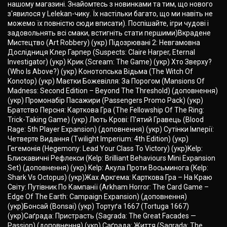
нашому магазині. Знайомтесь з новинками та тим, що нового
з'явилося у Lelekan-чику. Їх настільки багато, що ми навіть не
можемо їх повністю сюди вписати). Поспішайте, ігри чудові і
задовольнять всі смаки, встигніть стати першими)Вкрадене
Мистецтво (Art Robbery) (укр) Підозрювані 2: Невгамовна
Дослідниця Клер Гарпер (Suspects: Claire Harper, Eternal
Investigator) (укр) Крик (Scream: The Game) (укр) Хто Зверху?
(Who Is Above?) (укр) Конотопська Відьма (The Witch Of
Konotop) (укр) Маєтки Божевілля: За Порогом (Mansions Of
Madness: Second Edition – Beyond The Threshold) (доповнення)
(укр) Промонабір Пасажири (Passengers Promo Pack) (укр)
Братство Персня: Карткова Гра (The Fellowship Of The Ring:
Trick-Taking Game) (укр) Лють Крові: П'ятий Гравець (Blood
Rage: 5th Player Expansion) (доповнення) (укр) Сутінки Імперії:
Четверте Видання (Twilight Imperium: 4th Edition) (укр)
Гегемонія (Hegemony: Lead Your Class To Victory) (укр)Kelp:
Блискавичні Рефлекси (Kelp: Brilliant Behaviours Mini Expansion
Set) (доповнення) (укр) Kelp: Акула Проти Восьминога (Kelp:
Shark Vs Octopus) (укр)Жах Аркгема: Карткова Гра – На Краю
Світу: Путівник По Кампанії (Arkham Horror: The Card Game –
Edge Of The Earth: Campaign Expansion) (доповнення)
(укр)Бонсай (Bonsai) (укр) Тортуґа 1667 (Tortuga 1667)
(укр)Саґрада: Пристрасть (Sagrada: The Great Facades —
Passion) (доповнення) (укр) Саґрада: Життя (Sagrada: The