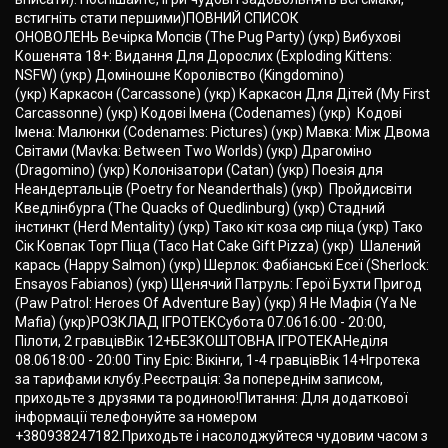
встигніть стати першими)ПОВНИЙ СПИСОК
ОНОВОЛЕНЬ Вечірка Мопсів (The Pug Party) (укр) Вибухові
Кошенята 18+: Видання Для Дорослих (Exploding Kittens:
NSFW) (укр) Доміношне Королівство (Kingdomino)
(укр) Каркасон (Carcassone) (укр) Каркасон Для Дітей (My First
Carcassonne) (укр) Кодові Імена (Codenames) (укр) Кодові
Імена: Малюнки (Codenames: Pictures) (укр) Мавка: Між Двома
Світами (Mavka: Between Two Worlds) (укр) Драгоміно
(Dragomino) (укр) Колонізатори (Сatan) (укр) Поезія для
Неандертальців (Poetry for Neanderthals) (укр) Пройдисвіти
Кведлінбурга (The Quacks of Quedlinburg) (укр) Стадний
інстинкт (Herd Mentality) (укр) Тако кіт коза сир піца (укр) Тако
Сік Ковпак Торт Піца (Taco Hat Cake Gift Pizza) (укр) Шалений
карась (Happy Salmon) (укр) Шерлок: Фабіанські Есеї (Sherlock:
Ensayos Fabianos) (укр) Щенячий Патруль: Герої Бухти Пригод
(Paw Patrol: Heroes Of Adventure Bay) (укр) Я Не Мафія (Ya Ne
Mafia) (укр)РОЗКЛАД ІГРОТЕКСубота 07.0616:00 - 20:00,
Пілоти, 2 гравцівВік 12+БЕЗКОШТОВНА ІГРОТЕКАНеділя
08.0618:00 - 20:00 Tiny Epic: Вікінги, 1-4 гравцівВік 14+Ігротека
за тарифами клубу.Реєстрація: За попереднім записом,
приходьте з друзями та родиною!Питання: Для додаткової
інформації телефонуйте за номером
+380938247182.Приходьте і насолоджуйтеся чудовим часом з