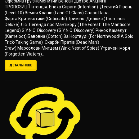
Оформив гру знаменитий Венсан Дютре.АКЦІЙНІ
ПРОПОЗИЦІЇ Інтенція: Епоха Спраги (Intention) Десятий Рівень
(Level 10) Земля Кланів (Land Of Clans) Салон Пана
Фарта Критикотики (Critiсcats) Триміно: Делюкс (Triominos:
Deluxe) Ліс: Легенда про Мантікору (The Forest: The Manticore
Legend) S.Y.N.C. Discovery (S.Y.N.C. Discovery) Ринок Камелут
(Kameloot) Бавовна (Cotton) За Нортвуд! (For Northwood! A Solo
Trick-Taking Game) Скарби Піратів (Dead Man's
Draw) Марсолови Мигцем (Wink: Nest of Spies) Утрачені моря
(Forgotten Waters)..
ДЕТАЛЬНІШЕ