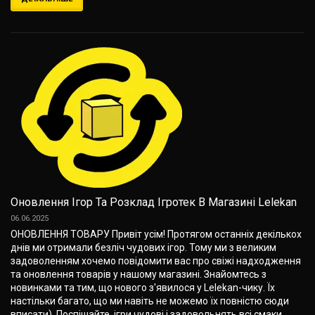
Оновлення Ігор Та Розклад Ігротек В Магазині Lelekan
06.06.2025
ОНОВЛЕННЯ ТОВАРУ Привіт усім! Протягом останніх декількох
днів ми отримали безліч чудових ігор. Тому ми з великим
задоволенням хочемо повідомити вас про свіжі надходження
та оновлення товарів у нашому магазині. Знайомтесь з
новинками та тим, що нового з'явилося у Lelekan-чику. Їх
настільки багато, що ми навіть не можемо їх повністю сюди
вписати). Поспішайте, ігри чудові і задовольнять всі смаки,