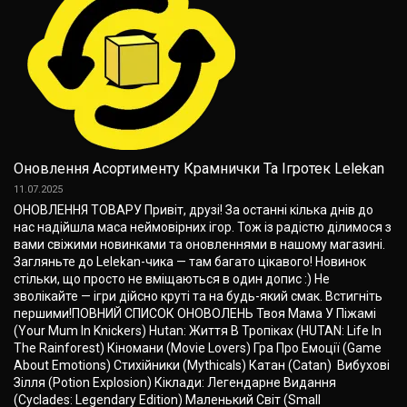
Оновлення Асортименту Крамнички Та Ігротек Lelekan
11.07.2025
ОНОВЛЕННЯ ТОВАРУ Привіт, друзі! За останні кілька днів до
нас надійшла маса неймовірних ігор. Тож із радістю ділимося з
вами свіжими новинками та оновленнями в нашому магазині.
Загляньте до Lelekan-чика — там багато цікавого! Новинок
стільки, що просто не вміщаються в один допис :) Не
зволікайте — ігри дійсно круті та на будь-який смак. Встигніть
першими!ПОВНИЙ СПИСОК ОНОВОЛЕНЬ Твоя Мама У Піжамі
(Your Mum In Knickers) Hutan: Життя В Тропіках (HUTAN: Life In
The Rainforest) Кіномани (Movie Lovers) Гра Про Емоції (Game
About Emotions) Стихійники (Mythicals) Катан (Catan) Вибухові
Зілля (Potion Explosion) Кіклади: Легендарне Видання
(Cyclades: Legendary Edition) Маленький Світ (Small