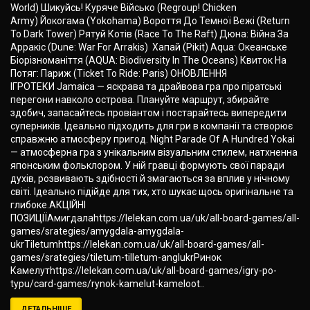
World) Шикуйсь! Куряче Військо (Regroup! Chicken
Army) Йокогама (Yokohama) Вороття До Темної Вежі (Return
To Dark Tower) Рятуй Котів (Race To The Raft) Дюна: Війна За
Арракіс (Dune: War For Arrakis) Хапай (Pikit) Aqua: Океанське
Біорізноманіття (AQUA: Biodiversity In The Oceans) Квиток На
Потяг: Париж (Ticket To Ride: Paris) ОНОВЛЕННЯ
ІГРОТЕКИ Jamaica — яскрава та драйвова гра про піратські
перегони навколо острова. Плануйте маршрут, збирайте
здобич, запасайтесь провіантом і постарайтесь випередити
суперників. Ідеально підходить для гри в компанії та створює
справжню атмосферу пригод. Night Parade Of A Hundred Yokai
— атмосферна гра з унікальним візуальним стилем, натхненна
японським фольклором. У ній гравці формують свої паради
духів, розвивають здібності й змагаються за вплив у нічному
світі. Ідеально підійде для тих, хто шукає щось оригінальне та
глибоке.АКЦІЙНІ
ПОЗИЦІЇАмигдалаhttps://lelekan.com.ua/uk/all-board-games/all-
games/srategies/amygdala-amygdala-
ukrTiletumhttps://lelekan.com.ua/uk/all-board-games/all-
games/srategies/tiletum-tilletum-anglukrРинок
Камелутhttps://lelekan.com.ua/uk/all-board-games/igry-po-
typu/card-games/rynok-kamelut-kameloot..
ДЕТАЛЬНІШЕ