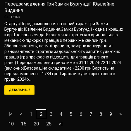
Передзамовлення Гри Замки Бургундії: Ювілейне
Видання
01.11.2024
Стартує Передзамовлення на новий тираж гри Замки
Бургундії: Ювілейне Видання.Замки Бургундії - одна з кращих
ігор Штефана Фелда. Економічна стратегія з оригінальною
механікою підкорює гравців з перших же хвилин гри.
Збалансованість, логічні правила, помірна конкуренція і
різноманітність стратегій задовольняють запити будь-яких
гравців (гра прекрасно підходить для гравців різного
рівня).Передзамовлення триватиме з 01.11.2024-22.11.2024
(включно)Базова ціна складатиме - 2230 грн.Вартість на
передзамовленні - 1784 грн.Тираж очікуємо орієнтовно в
грудні 2024р...
ДЕТАЛЬНІШЕ
|<
<
1
2
3
4
5
6
7
8
9
>
10
15
20
25
>|