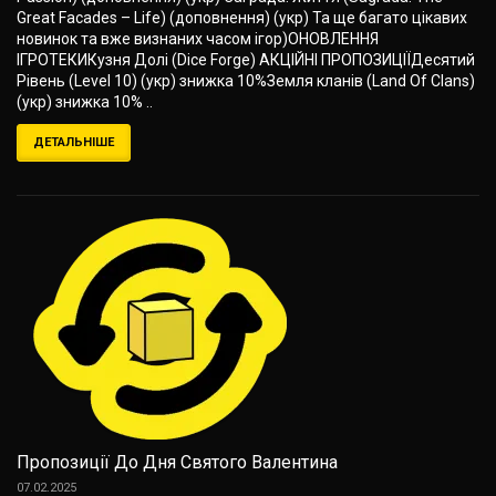
Great Facades – Life) (доповнення) (укр) Та ще багато цікавих
новинок та вже визнаних часом ігор)ОНОВЛЕННЯ
ІГРОТЕКИКузня Долі (Dice Forge) АКЦІЙНІ ПРОПОЗИЦІЇДесятий
Рівень (Level 10) (укр) знижка 10%Земля кланів (Land Of Clans)
(укр) знижка 10% ..
ДЕТАЛЬНІШЕ
Пропозиції До Дня Святого Валентина
07.02.2025