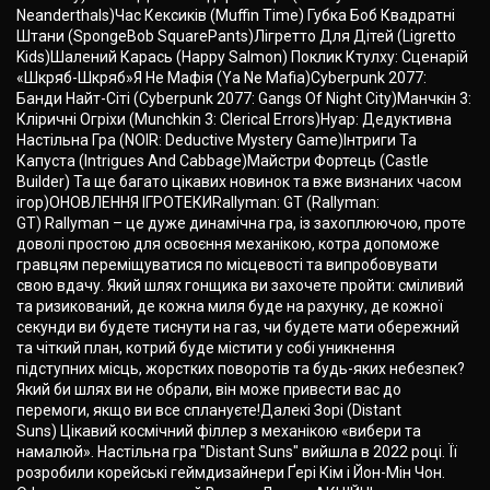
Neanderthals)Час Кексиків (Muffin Time) Губка Боб Квадратні
Штани (SpongeBob SquarePants)Лігретто Для Дітей (Ligretto
Kids)Шалений Карась (Happy Salmon) Поклик Ктулху: Сценарій
«Шкряб-Шкряб»Я Не Мафія (Ya Ne Mafia)Cyberpunk 2077:
Банди Найт-Сіті (Cyberpunk 2077: Gangs Of Night City)Манчкін 3:
Кліричні Огріхи (Munchkin 3: Clerical Errors)Нуар: Дедуктивна
Настільна Гра (NOIR: Deductive Mystery Game)Інтриги Та
Капуста (Intrigues And Cabbage)Майстри Фортець (Castle
Builder) Та ще багато цікавих новинок та вже визнаних часом
ігор)ОНОВЛЕННЯ ІГРОТЕКИRallyman: GT (Rallyman:
GT) Rallyman – це дуже динамічна гра, із захоплюючою, проте
доволі простою для освоєння механікою, котра допоможе
гравцям переміщуватися по місцевості та випробовувати
свою вдачу. Який шлях гонщика ви захочете пройти: сміливий
та ризикований, де кожна миля буде на рахунку, де кожної
секунди ви будете тиснути на газ, чи будете мати обережний
та чіткий план, котрий буде містити у собі уникнення
підступних місць, жорстких поворотів та будь-яких небезпек?
Який би шлях ви не обрали, він може привести вас до
перемоги, якщо ви все сплануєте!Далекі Зорі (Distant
Suns) Цікавий космічний філлер з механікою «вибери та
намалюй». Настільна гра "Distant Suns" вийшла в 2022 році. Її
розробили корейські геймдизайнери Ґері Кім і Йон-Мін Чон.