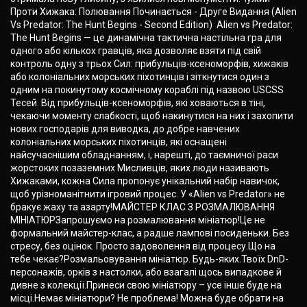
Проти Хижака: Полювання Починається - Друге Видання (Alien
Vs Predator: The Hunt Begins - Second Edition) Alien vs Predator:
The Hunt Begins — це динамічна тактична настільна гра для
одного або кількох гравців, яка дозволяє взяти під свій
контроль одну з трьох Сил: прибульців-ксеноморфів, хижаків
або колоніальних морських піхотинців і зіткнутися один з
одним на покинутому космічному кораблі під назвою USCSS
Тесей. Від прибульців-ксеноморфів, які ховаються в тіні,
чекаючи моменту слабкості, щоб накинутися на них і захопити
нових господарів для виводка, до добре навчених
колоніальних морських піхотинців, які оснащені
найсучаснішим обладнанням, і, нарешті, до таємничої раси
жорстоких позаземних Мисливців, яких люди називають
Хижаками, кожна Сила пропонує унікальний набір навичок,
щоб урізноманітнити ігровий процес. У «Alien vs Predator» не
бракує жаху та азарту!МАЙСТЕР КЛАС З РОЗМАЛЮВАННЯ
МІНІАТЮРЗапрошуємо на розмалювання мініатюр!Це не
формальний майстер-клас, а радше лампові посиденьки. Без
стресу, без оцінок. Просто задоволення від процесу.Що на
тебе чекає?Розмальовування мініатюр. Будь-яких.Твоїх DnD-
персонажів, орків з настолки, або взагалі щось випадкове й
дивне з колекції.Принеси свою мініатюру – усе інше буде на
місці.Немає мініатюри? Не проблема! Можна буде обрати на