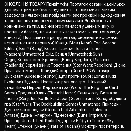
ОНОВЛЕННЯ ТОВАРУ Привіт усім! Протягом останніх декількох
днів ми отримали безліч чудових ігор. Тому ми з великим
задоволенням хочемо повідомити вас про свіжі надходження
та оновлення товарів у нашому магазині. Знайомтесь з
новинками та тим, що нового з'явилося у Lelekan-чику. Їх
настільки багато, що ми навіть не можемо їх повністю сюди
вписати). Поспішайте, ігри чудові і задовольнять всі смаки,
встигніть стати першими) Кінець Віків (Aeon’s End: Second
Edition) Бенґ! (Bang!) Весен: Таємничі Істоти Півночі
(Vaesen) Unmatched: Схід Cонця (Unmatched: Sun's
Origin) Королівство Кроликів (Bunny Kingdom) Radlands
(Radlands) Зоряні війни: Повстання (Star Wars: Rebellion) Дюна.
Пригоди в Імперії - Швидкий старт (Dune RPG Wormsign
Quickstart Guide) Інорі (Inori) Діти проти зомбі (Zombie Kidz
Evolution) Відьмак. Настільна рольова гра - Швидкий
старт Війна Персня. Карткова гра (War of the Ring: The Card
Game) Прадавній жах (Eldritch Horror) Сенджюцу. Битва за
Японію (Senjutsu: Battle For Japan) Зоряні війни. Колодобудівна
гра (Star Wars: The Deckbuilding Game) Unmatched: Пригоди -
Дивовижні оповідки (Unmatched Adventures: Tales to
Amaze) Дюна: Імперіум - Піднесення (Dune: Imperium –
Uprising) Unmatched: Робін Гуд проти Біґфута Пілоти (Sky
Team) Стежки Тукани (Trails of Tucana) Монстри проти героїв.