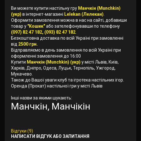
Ви можете купити настільну гру
Манчкін (Munchkin)
(укр)
в інтернет-магазині
Lelekan (Лелекан)
.
Оформити замовлення можна в нас на сайті, добавиши
товар у
"Кошик"
або зателефонувавши по телефону
(097) 82 47 182, (093) 82 47 182
.
Безкоштовна доставка по всій Україні при замовленні
від
2500 грн.
Відправляємо в день замовлення по всій Україні при
оформленні замовлення до 16:00
Купити
Манчкін (Munchkin) (укр)
у місті Львів, Київ,
Харків, Дніпро, Одеса, Луцьк, Тернопіль, Ужгород,
Мукачево.
Також до Вашої уваги клуб та ігротека настільних ігор.
Оренда (Прокат) настільної гри у місті Львів
Інші назви за якими шукають:
Манчкін, Манчікін
Відгуки (9)
НАПИСАТИ ВІДГУК АБО ЗАПИТАННЯ