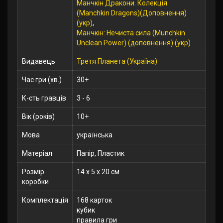
Манчкін Дракони. Колекція
(Manchkin Dragons)(Доповнення)
(укр)
,
Манчкін: Нечиста сила (Munchkin
Unclean Power) (доповнення) (укр)
Видавець
Третя Планета (Україна)
Час гри (хв.)
30+
К-сть гравців
3 - 6
Вік (років)
10+
Мова
українська
Матеріал
Папір, Пластик
Розмір
14 x 5 x 20 см
коробки
Комплектація
168 карток
кубик
правила гри