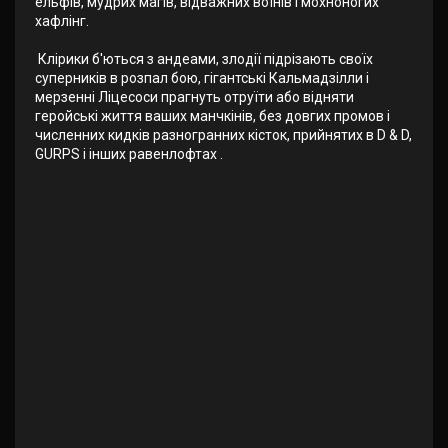
ельфів, мудрих магів, відважних воїнів і мохноногих
хафлінг.
Клірики б'ються з андеами, злодії підрізають своїх
суперників в розпал бою, гігантські Кальмадзілли і
мерзенні Ліцесоси прагнуть отруїти або відняти
геройські життя ваших манчкінів, без довгих промов і
численних кидків разногранних кісток, прийнятих в D & D,
GURPS і інших равенлофтах .