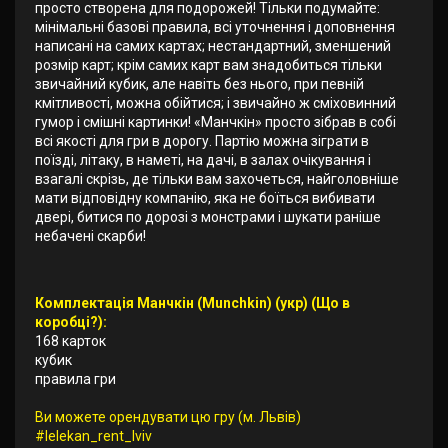
просто створена для подорожей! Тільки подумайте:
мінімальні базові правила, всі уточнення і доповнення
написані на самих картах; нестандартний, зменшений
розмір карт; крім самих карт вам знадобиться тільки
звичайний кубик, але навіть без нього, при певній
кмітливості, можна обійтися; і звичайно ж сміховинний
гумор і смішні картинки! «Манчкін» просто зібрав в собі
всі якості для гри в дорогу. Партію можна зіграти в
поїзді, літаку, в наметі, на дачі, в залах очікування і
взагалі скрізь, де тільки вам захочеться, найголовніше
мати відповідну компанію, яка не боїться вибивати
двері, битися по дорозі з монстрами і шукати раніше
небачені скарби!
Комплектація Манчкін (Munchkin) (укр) (Що в
коробці?):
168 карток
кубик
правила гри
Ви можете орендувати цю гру (м. Львів)
#lelekan_rent_lviv