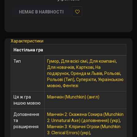
НЕМАЄ В НАЯВНОСТІ
У
закладки
Характеристики
Настільна гра
Тип
Гумор
,
Для всієї сімї
,
Для компанії
,
Для новачків
,
Карткові
,
На
подарунок
,
Оренда м.Львів
,
Рольові
,
Рольові (Тип)
,
Суперхіти
,
Українською
мовою
,
Фентезі
Ця ж гра
Манчкін (Munchkin) (англ)
іншою мовою
Доповнення
Манчкін 2: Скажена Сокира (Munchkin
та
2: Unnatural Axe) (доповнення) (укр)
,
розширення
Манчкін 3: Кліричні Огріхи (Munchkin
3: Clerical Errors) (укр)
,