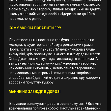
підсилювачів і зілля, якими так легко змінити баланс сил
в бою в будь-яку сторону, і пильні заздрісники не дадуть
нікому з вас вийти в одноосібні лідери гонки до 10 го
переможного рівню.
КОМУ МОЖНА ПОРАДИТИ ГРУ
При створенні ця настільна гра була направлена на
молодіжну аудиторію, знайому з рольовими іграми.
Проте, грати в настільну гру "Манчкін" можна в будь-
якому віці, крім зовсім уже ніжного, в якому деякі жарти
Стіва Джексона можуть здатися занадто солоними. А
так фентезі-пригода з мужніми / жіночними героями,
неймовірними ситуаціями, невимовно моторошними
невимовними монстрами і величезними скарбами
сподобається будь-якій людині з широким кругозором і
здоровим почуттям гумору.
МАНЧКІНИ ЗАВЖДИ В ДОРОЗІ
Вирушили виламувати двері в реальному світі? Візьміть
тренувальний полігон з собою! Настільна гра «Манчкін»