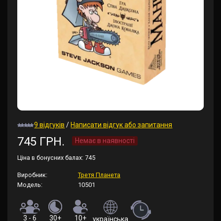
9 відгуків
/
Написати відгук або запитання
745 ГРН.
Немає в наявності
Ціна в бонусних балах:
745
Виробник:
Третя Планета
Модель:
10501
3 - 6
30+
10+
українська