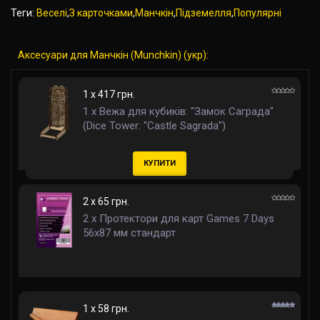
Теги:
Веселі
,
З карточками
,
Манчкін
,
Підземелля
,
Популярні
Аксесуари для Манчкін (Munchkin) (укр):
1 x 417 грн.
1 x Вежа для кубиків: "Замок Саграда"
(Dice Tower: "Castle Sagrada")
КУПИТИ
2 x 65 грн.
2 x Протектори для карт Games 7 Days
56x87 мм стандарт
1 x 58 грн.