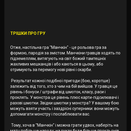
ТРІШКИ ПРО ГРУ
Отже, настільна гра "Манчкін" - це рольова гра за
формою, пародія за змістом. Манчкіни гравців ходять по
підземеллям, витягують на світ божий тамтешніх
жахливих мешканців і або каються в цьому, або
отримують за перемогу нові рівні і скарби.
Результат кожної подібної пригоди (бою, коротше)
залежить від того, хто з чим на бій вийшов. У гравця це
рівень і бонуси / штрафи від шмоток, класу, раси і
проклять. У монстра це рівень плюс карти-підсилювачі і
разові шмотки. Звідки шмотки у монстра? У вашому бою
можуть взяти участь і заздрісні суперники: вони можуть
допомагати монстру і послаблювати вас.
Тому, хоча в "Манчкін" і можна грати удвох, наберіть на
матч побільше народу: на руках буде більше прокльонів,