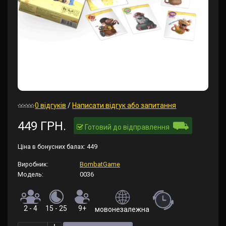
0 відгуків
/
Написати відгук або запитання
⛟
449 ГРН.
Готовий до відправлення
Ціна в бонусних балах:
449
Виробник:
BombatGame
Модель:
0036
2 - 4
15 - 25
9+
мовонезалежна (правила російською т