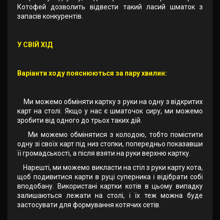
Котофей дозволить відвести такий ласий шматок з
запасів конкурентів.
У СВІЙ ХІД
Варіанти ходу пояснюються за пару хвилин:
Ми можемо обміняти картку з руки на одну з відкритих
карт на столі. Якщо у нас є шматочок сиру, ми можемо
зробити від одного до трьох таких дій.
Ми можемо обмінятися з колодою, тобто помістити
одну зі своїх карт під низ стопки, попередньо показавши
її громадськості, а після взяти на руки верхню картку.
Нарешті, ми можемо викласти на стіл з руки карту кота,
щоб подивитися карти в руці суперника і відібрати собі
вподобану. Використані картки котів в цьому випадку
залишаються лежати на столі, і їх теж можна буде
застосувати для формування котячих сетів.