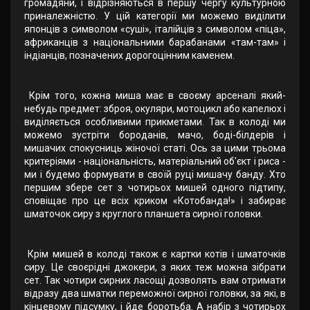
громадяни, і відрізняються в першу чергу культурною
приналежністю. У цій категорії ми можемо виділити
японців з символом «суші», італійців з символом «піца»,
африканців з національними барабанами «там-там» і
індіанців, позначених дорогоцінним каменем.
Крім того, кожна миша має в своєму арсеналі який-
небудь предмет: зброя, окуляри, мотоцикл або капелюх і
виділяється особливими прикметами. Так в колоді ми
можемо зустріти бороданів, мачо, боді-білдерів і
мишачих спокусниць жіночої статі. Ось за цими трьома
критеріями - національність, матеріальний об'єкт і риса -
ми і будемо формувати в своїй руці мишачу банду. Хто
першим збере сет з чотирьох мишей одного підтипу,
сповіщає про це всіх криком «Котобанда!» і забирає
шматочок сиру з круглого планшета сирної головки.
Крім мишей в колоді також є картки котів і шматочків
сиру. Це своєрідні джокери, з яких теж можна зібрати
сет. Так чотири сирних ласощі дозволять вам отримати
відразу два шматки переможної сирної головки, за які, в
кінцевому підсумку, і йде боротьба. А набір з чотирьох