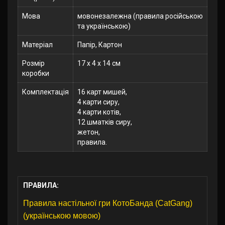
Мова
мовонезалежна (правила російською
та українською)
Матеріал
Папір, Картон
Розмір
17 x 4 x 14 см
коробки
Комплектація
16 карт мишей,
4 карти сиру,
4 карти котів,
12 шматків сиру,
жетон,
правила.
ПРАВИЛА:
Правила настільної гри КотоБанда (CatGang)
(українською мовою)