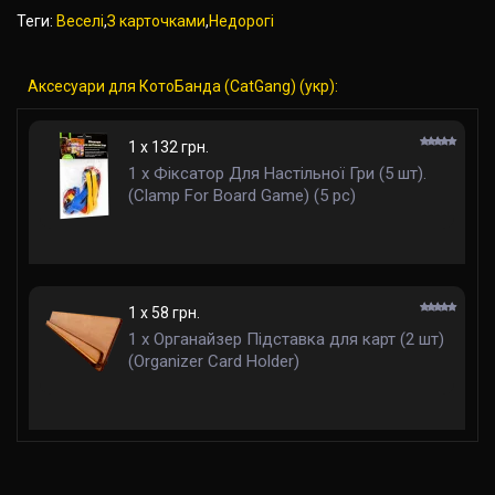
Теги:
Веселі
,
З карточками
,
Недорогі
Аксесуари для КотоБанда (CatGang) (укр):
1 x 132 грн.
1 x Фіксатор Для Настільної Гри (5 шт).
(Clamp For Board Game) (5 pc)
1 x 58 грн.
1 x Органайзер Підставка для карт (2 шт)
(Organizer Card Holder)