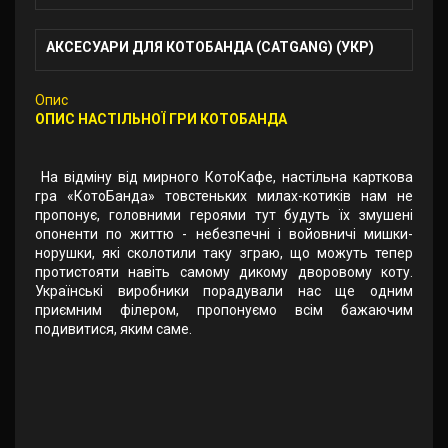
АКСЕСУАРИ ДЛЯ КОТОБАНДА (CATGANG) (УКР)
Опис
ОПИС НАСТІЛЬНОЇ ГРИ КОТОБАНДА
На відміну від мирного КотоКафе, настільна карткова
гра «КотоБанда» товстеньких милах-котиків нам не
пропонує, головними героями тут будуть їх змушені
опоненти по життю - небезпечні і войовничі мишки-
норушки, які сколотили таку зграю, що можуть тепер
протистояти навіть самому дикому дворовому коту.
Українські виробники порадували нас ще одним
приємним філером, пропонуємо всім бажаючим
подивитися, яким саме.