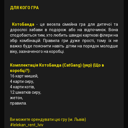
ДЛЯ КОГО ГРА
КотоБанда
- це весела сімейна гра для дитячої та
дорослої забави в подорож або на відпочинок. Вона
сподобається тим, хто любить швидкі карткові філери на
збір комбінацій. Правила гри дуже прості, тому їх не
важко буде пояснити навіть дітям на порядок молодше
віку, зазначеного на коробці.
Комплектація КотоБанда (CatGang) (укр) (Що в
коробці?):
16 карт мишей,
4 карти сиру,
4 карти котів,
12 шматків сиру,
жетон,
правила.
Ви можете орендувати цю гру (м. Львів)
#lelekan_rent_lviv