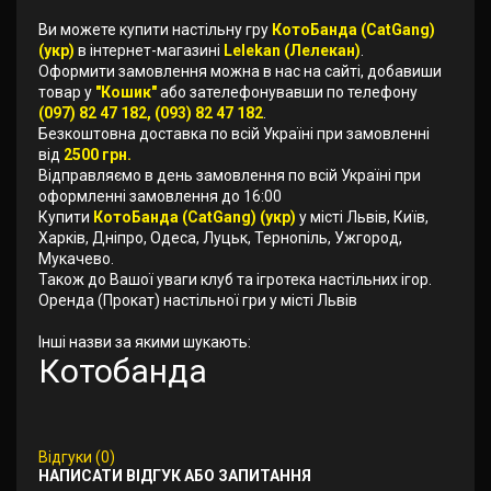
Ви можете купити настільну гру
КотоБанда (CatGang)
(укр)
в інтернет-магазині
Lelekan (Лелекан)
.
Оформити замовлення можна в нас на сайті, добавиши
товар у
"Кошик"
або зателефонувавши по телефону
(097) 82 47 182, (093) 82 47 182
.
Безкоштовна доставка по всій Україні при замовленні
від
2500 грн.
Відправляємо в день замовлення по всій Україні при
оформленні замовлення до 16:00
Купити
КотоБанда (CatGang) (укр)
у місті Львів, Київ,
Харків, Дніпро, Одеса, Луцьк, Тернопіль, Ужгород,
Мукачево.
Також до Вашої уваги клуб та ігротека настільних ігор.
Оренда (Прокат) настільної гри у місті Львів
Інші назви за якими шукають:
Котобанда
Відгуки (0)
НАПИСАТИ ВІДГУК АБО ЗАПИТАННЯ