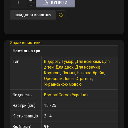
КУПИТИ
ШВИДКЕ ЗАМОВЛЕННЯ
У
закладки
Характеристики
Настільна гра
Тип
В дорогу
,
Гумор
,
Для всієї сімї
,
Для
дітей
,
Для двох
,
Для новачків
,
Карткові
,
Логічні
,
На кава-брейк
,
Оренда м.Львів
,
Стратегії
,
Українською мовою
Видавець
BombatGame (Україна)
Час гри (хв.)
15 - 25
К-сть гравців
2 - 4
Вік (років)
9+