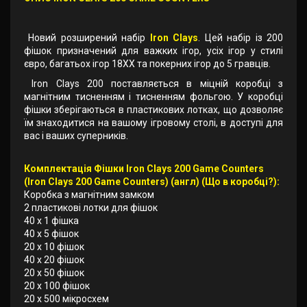
Новий розширений набір
Iron Clays
. Цей набір із 200
фішок призначений для важких ігор, усіх ігор у стилі
євро, багатьох ігор 18XX та покерних ігор до 5 гравців.
Iron Clays 200 поставляється в міцній коробці з
магнітним тисненням і тисненням фольгою. У коробці
фішки зберігаються в пластикових лотках, що дозволяє
їм знаходитися на вашому ігровому столі, в доступі для
вас і ваших суперників.
Комплектація Фішки Iron Clays 200 Game Counters
(Iron Clays 200 Game Counters) (англ) (Що в коробці?):
Коробка з магнітним замком
2 пластикові лотки для фішок
40 х 1 фішка
40 х 5 фішок
20 х 10 фішок
40 х 20 фішок
20 х 50 фішок
20 х 100 фішок
20 х 500 мікросхем