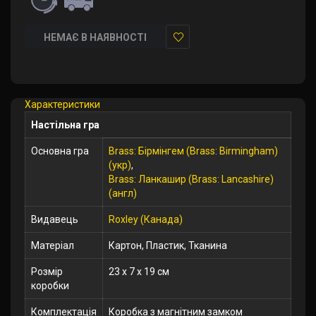
НЕМАЄ В НАЯВНОСТІ
У
закладки
Характеристики
Настільна гра
Основна гра
Brass: Бірмінгем (Brass: Birmingham)
(укр)
,
Brass: Ланкашир (Brass: Lancashire)
(англ)
Видавець
Roxley (Канада)
Матеріал
Картон, Пластик, Тканина
Розмір
23 x 7 x 19 см
коробки
Комплектація
Коробка з магнітним замком