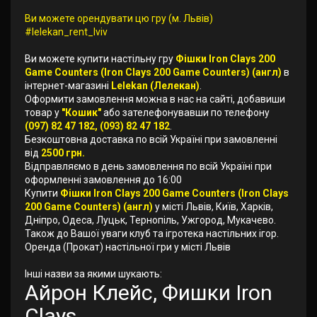
Ви можете орендувати цю гру (м. Львів)
#lelekan_rent_lviv
Ви можете купити настільну гру
Фішки Iron Clays 200
Game Counters (Iron Clays 200 Game Counters) (англ)
в
інтернет-магазині
Lelekan (Лелекан)
.
Оформити замовлення можна в нас на сайті, добавиши
товар у
"Кошик"
або зателефонувавши по телефону
(097) 82 47 182, (093) 82 47 182
.
Безкоштовна доставка по всій Україні при замовленні
від
2500 грн.
Відправляємо в день замовлення по всій Україні при
оформленні замовлення до 16:00
Купити
Фішки Iron Clays 200 Game Counters (Iron Clays
200 Game Counters) (англ)
у місті Львів, Київ, Харків,
Дніпро, Одеса, Луцьк, Тернопіль, Ужгород, Мукачево.
Також до Вашої уваги клуб та ігротека настільних ігор.
Оренда (Прокат) настільної гри у місті Львів
Інші назви за якими шукають:
Айрон Клейс, Фишки Iron
Clays