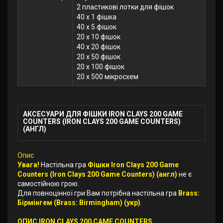
2 пластикові лотки для фішок
40 х 1 фішка
40 х 5 фішок
20 х 10 фішок
40 х 20 фішок
20 х 50 фішок
20 х 100 фішок
20 х 500 мікросхем
АКСЕСУАРИ ДЛЯ ФІШКИ IRON CLAYS 200 GAME
COUNTERS (IRON CLAYS 200 GAME COUNTERS)
(АНГЛ)
Опис
Увага!
Настільна гра
Фішки Iron Clays 200 Game
Counters (Iron Clays 200 Game Counters) (англ)
не є
самостійною грою.
Для повноцінної гри Вам потрібна настільна гра
Brass:
Бірмінгем (Brass: Birmingham) (укр)
.
ОПИС IRON CLAYS 200 CAME COUNTERS