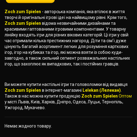
Zoch zum Spielen
- авторська компанія, яка втілює в життя
творчі й оригінальні ігрові ідеї на найвищому рівні. Крім того,
Zoch zum Spielen
відома незвичайними дизайнами та
красивими гаптованими ігровими компонентами. У товарну
лінійку входять ігри для різних вікових категорій. Ці ігри у свій
час отримали кілька престижних нагород. Діти та сім’ї дуже
цінують багатий асортимент легких для розуміння карткових
ігор, ігор на кубиках та ігор, які можна взяти із собою куди-
завгодно, а також сильний сегмент розважальних настільних
ігор, що захоплює як випадкових, так і постійних гравців.
Ви можете купити настільні ігри та головоломки від видавця
Zoch zum Spielen
в інтернет-магазині
Lelekan (Лелекан)
.
Також в нас можна купити продукцію
Zoch zum Spielen
Оптом
у місті Львів, Київ, Харків, Дніпро, Одеса, Луцьк, Тернопіль,
Ужгород, Мукачево.
Немає жодного товару.