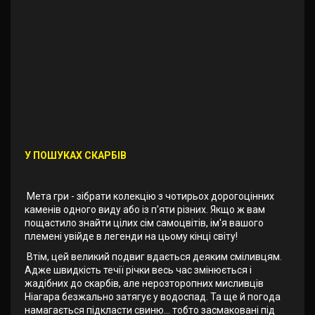
У ПОШУКАХ СКАРБІВ
Мета гри - зібрати колекцію з чотирьох дорогоцінних
каменів одного виду або із п'яти різних. Якщо ж вам
пощастило знайти цілих сім самоцвітів, ім'я вашого
племені увійде в легенди на цьому кінці світу!
Втім, цей великий подвиг вдається деяким сміливцям.
Адже швидкість течії річки весь час змінюється і
жадібних до скарбів, але нерозторопних мисливців
Ніагара безжально затягує у водоспад. Та ще й погода
намагається підкласти свиню... тобто засмаковані під