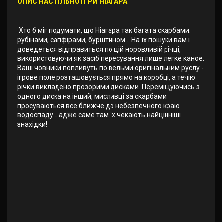
ОПИС НАСТІЛЬНОЇ ГРИ НІАГАРА
Хто б міг подумати, що Ніагара так багата скарбами:
рубінами, сапфірами, бурштином... На їх пошуки вам і
доведеться відправиться по цій норовливій річці,
використовуючи як засіб пересування лише легке каное.
Ваші човники попливуть по вельми оригінальним руслу -
ігрове поле розташовується прямо на коробці, а течію
річки викладено прозорими дисками. Переміщуючись з
одного диска на інший, мисливці за скарбами
просуваються все ближче до небезпечного краю
водоспаду... адже саме там їх чекають найцінніші
знахідки!