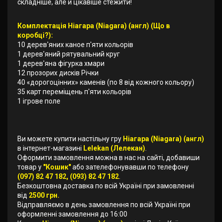
складніше, але й цікавіше стежити!
Комплектація Ніагара (Niagara) (англ) (Що в
коробці?):
10 дерев'яних каное п'яти кольорів
1 дерев'яний рятувальний круг
1 дерев'яна фігурка хмари
12 прозорих дисків Річки
40 «дорогоцінних» каменів (по 8 від кожного кольору)
35 карт переміщень п'яти кольорів
1 ігрове поле
Ви можете купити настільну гру
Ніагара (Niagara) (англ)
в інтернет-магазині
Lelekan (Лелекан)
.
Оформити замовлення можна в нас на сайті, добавиши
товар у
"Кошик"
або зателефонувавши по телефону
(097) 82 47 182, (093) 82 47 182
.
Безкоштовна доставка по всій Україні при замовленні
від
2500 грн.
Відправляємо в день замовлення по всій Україні при
оформленні замовлення до 16:00