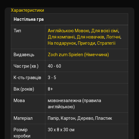
Характеристики
Настільна гра
Тип
Англійською Мовою
,
Для всієї сімї
,
Для компанії
,
Для новачків
,
Логічні
,
На подарунок
,
Пригоди
,
Стратегії
Видавець
Zoch zum Spielen (Німеччина)
Час гри (хв.)
40 - 60
К-сть гравців
3 - 5
Вік (років)
8+
Мова
мовонезалежна (правила
англійською)
Матеріал
Папір, Картон, Дерево, Пластик
Розмір
30 x 8 x 30 см
коробки