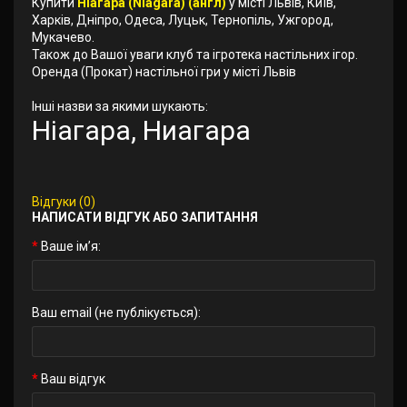
Купити
Ніагара (Niagara) (англ)
у місті Львів, Київ,
Харків, Дніпро, Одеса, Луцьк, Тернопіль, Ужгород,
Мукачево.
Також до Вашої уваги клуб та ігротека настільних ігор.
Оренда (Прокат) настільної гри у місті Львів
Інші назви за якими шукають:
Ніагара, Ниагара
Відгуки (0)
НАПИСАТИ ВІДГУК АБО ЗАПИТАННЯ
Ваше ім’я:
Ваш email (не публікується):
Ваш відгук