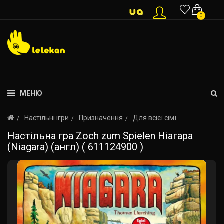
0
МЕНЮ
Настільні ігри
Призначення
Для всієї сімї
Настільна гра Zoch zum Spielen Ніагара
(Niagara) (англ) ( 611124900 )