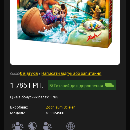
0 відгуків
/
Написати відгук або запитання
⛟
1 785 ГРН.
Готовий до відправлення
Ціна в бонусних балах:
1785
Виробник:
Zoch zum Spielen
Модель:
611124900