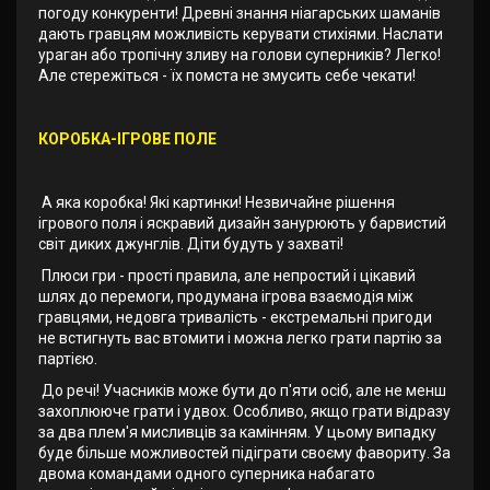
погоду конкуренти! Древні знання ніагарських шаманів
дають гравцям можливість керувати стихіями. Наслати
ураган або тропічну зливу на голови суперників? Легко!
Але стережіться - їх помста не змусить себе чекати!
КОРОБКА-ІГРОВЕ ПОЛЕ
А яка коробка! Які картинки! Незвичайне рішення
ігрового поля і яскравий дизайн занурюють у барвистий
світ диких джунглів. Діти будуть у захваті!
Плюси гри - прості правила, але непростий і цікавий
шлях до перемоги, продумана ігрова взаємодія між
гравцями, недовга тривалість - екстремальні пригоди
не встигнуть вас втомити і можна легко грати партію за
партією.
До речі! Учасників може бути до п'яти осіб, але не менш
захоплююче грати і удвох. Особливо, якщо грати відразу
за два плем'я мисливців за камінням. У цьому випадку
буде більше можливостей підіграти своєму фавориту. За
двома командами одного суперника набагато