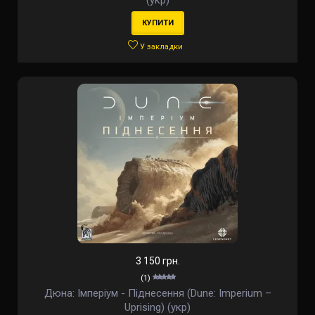
(укр)
КУПИТИ
У закладки
3 150 грн.
(1)
Дюна: Імперіум - Піднесення (Dune: Imperium –
Uprising) (укр)