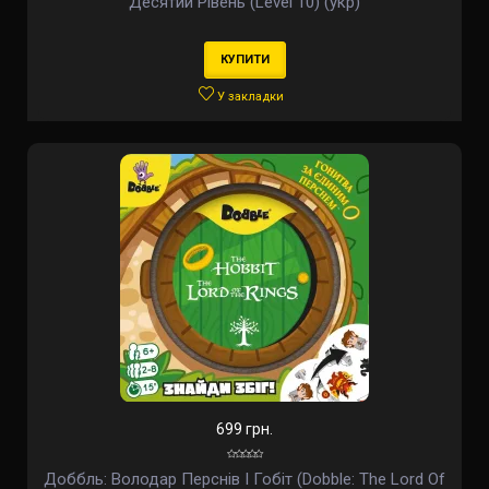
Десятий Рівень (Level 10) (укр)
КУПИТИ
У закладки
699 грн.
Доббль: Володар Перснів І Гобіт (Dobble: The Lord Of