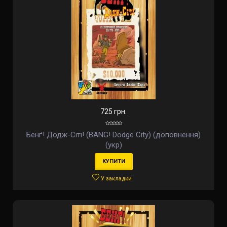
725 грн.
Бенґ! Додж-Cіті! (BANG! Dodge City) (доповнення)
(укр)
КУПИТИ
У закладки