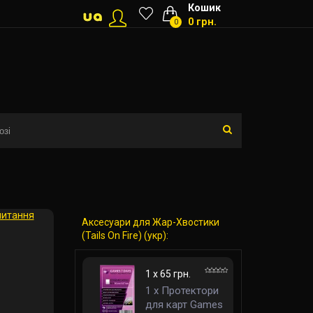
Кошик
0 грн.
0
питання
Аксесуари для Жар-Хвостики
(Tails On Fire) (укр):
1 x 65 грн.
1 x Протектори
для карт Games