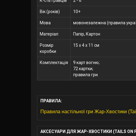
К-сть гравців
2 - 6
Вік (років)
10+
Мова
мовонезалежна (правила укра
Матеріал
Папір, Картон
Розмір
15 x 4 x 11 см
коробки
Комплектація
9 карт вогню;
72 картки;
правила гри.
ПРАВИЛА:
Правила настільної гри Жар-Хвостики (Tail
АКСЕСУАРИ ДЛЯ ЖАР-ХВОСТИКИ (TAILS ON FI