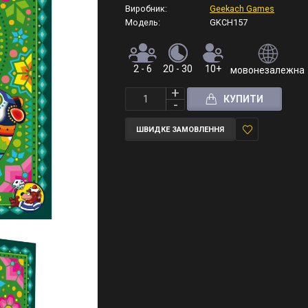
Виробник:
Geekach Games
Модель:
GKCH157
2 - 6
20 - 30
10+
мовонезалежна (
КУПИТИ
ШВИДКЕ ЗАМОВЛЕННЯ
У
закладки