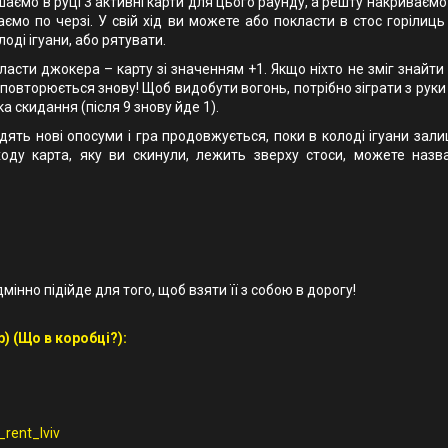
аємо в руці 3 активні карти для цього раунду, а решту накриваєм
аємо по черзі. У свій хід ви можете або покласти в стос горілиць
оді ігуани, або рятувати.
сти джокера – карту зі значенням +1. Якщо ніхто не зміг знайти 
е повторюється знову! Щоб видобути вогонь, потрібно зіграти з рук
а скидання (після 9 знову йде 1).
ять нові опосуми і гра продовжується, поки в колоді ігуани зал
оду карта, яку ви скинули, лежить зверху стоси, можете назв
дмінно підійде для того, щоб взяти її з собою в дорогу!
) (Що в коробці?):
rent_lviv