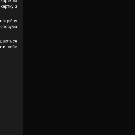
о карткою
 картку з
потрібну
и опосума
ишаються
ати себе