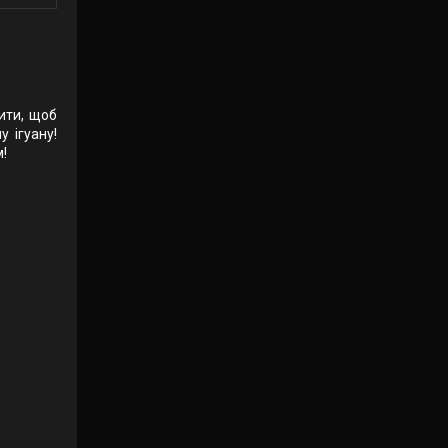
ити, щоб
 ігуану!
!