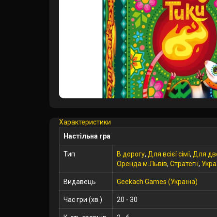
Характеристики
Настільна гра
Тип
В дорогу
,
Для всієї сімї
,
Для дв
Оренда м.Львів
,
Стратегії
,
Укра
Видавець
Geekach Games (Україна)
Час гри (хв.)
20 - 30