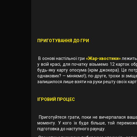
ПРИГОТУВАННЯ ДО ГРИ
В основі настільної гри
«Жар-хвостики»
лежить 
у всій красі, для початку візьмемо 12 карток о
будь-яку карту опосума (крім джокера). Це потр
однакових? — міняємо!); по-друге, трохи зі зміщ
залишилося лише взяти на руки решту своїх карток
ІГРОВИЙ ПРОЦЕС
Приготуйтеся грати, поки не вичерпалася ваша
моменту. У кого їх буде більше, той перемож
підготовка до наступного раунду.