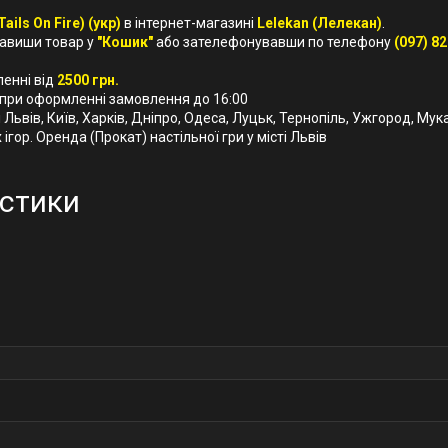
ils On Fire) (укр)
в інтернет-магазині
Lelekan (Лелекан)
.
бавиши товар у
"Кошик"
або зателефонувавши по телефону
(097) 82
ленні від
2500 грн.
 при оформленні замовлення до 16:00
і Львів, Київ, Харків, Дніпро, Одеса, Луцьк, Тернопіль, Ужгород, Мук
ігор. Оренда (Прокат) настільної гри у місті Львів
стики