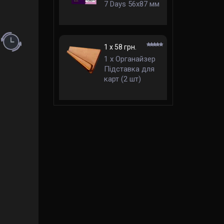
7 Days 56x87 мм
стандарт
1 x 58 грн.
правила українською)
1 x Органайзер
Підставка для
карт (2 шт)
(Organizer Card
Holder)