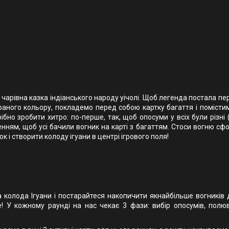
чарівна казка індіанського народу уічолі. Щоб легенда постала п
браного кольору, покладемо перед собою картку багаття і помісти
ібно зробити хитро: по-перше, так, щоб опосуми у всіх були різні
енням, щоб усі бачили вогник на карті з багаттям. Стоси вогню сф
 і створити колоду ігуани в центрі ігрового поля!
 колода Ігуани і постарайтеся накопичити якнайбільше вогників 
е! У кожному раунді на нас чекає 3 фази: вибір опосумів, полю