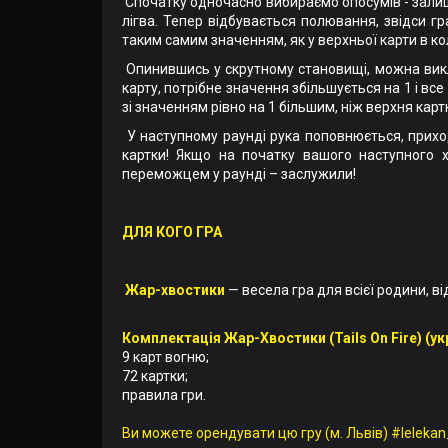
Спочатку одночасно вибираємо опосумів - залиш
лігва. Тепер відбувається полювання, звідси гр
таким самим значенням, як у верхньої карти в кол
Опинившись у скрутному становищі, можна викла
карту, потрібне значення збільшується на 1 і вс
зі значенням рівно на 1 більшим, ніж верхня картк
У наступному раунді рука поповнюється, приход
картки! Якщо на початку вашого наступного х
переможцем у раунді – заслужили!
ДЛЯ КОГО ГРА
Жар-хвостики
— весела гра для всієї родини, ві
Комплектація Жар-Хвостики (Tails On Fire) (укр
9 карт вогню;
72 картки;
правила гри.
Ви можете орендувати цю гру (м. Львів) #lelekan_