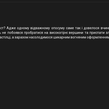
іст? Адже одному відважному опосуму саме так і довелося вчин
 не побоявся пробратися на високогірні вершини та приспати злу
й настілці, а заразом насолодимося шикарним вогняним оформленням