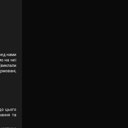
еред нами
мо на неї
 (виклали
ормовані,
до цього
вання та