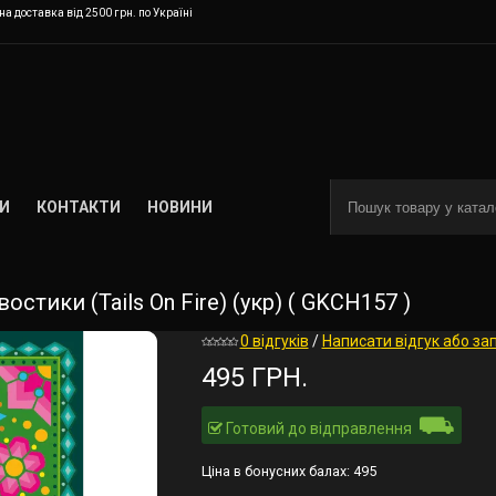
а доставка від 2500 грн. по Україні
И
КОНТАКТИ
НОВИНИ
стики (Tails On Fire) (укр) ( GKCH157 )
0 відгуків
/
Написати відгук або за
495 ГРН.
⛟
Готовий до відправлення
Ціна в бонусних балах:
495