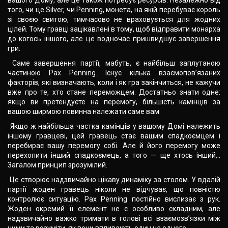
вашого Дому, але це також потребує ресурсів. Незалежно від
того, чи це Silver, чи Penning, монета, на якій перебуває король
зі своєю свитою, тимчасово не враховується для жодних
цілей. Тому гравці зацікавлені в тому, щоб відправити монарха
до когось іншого, але це водночас пришвидшує завершення
гри.
Саме завершення партії, мабуть, є найбільш заплутаною
частиною Pax Penning. Існує кілька взаємопов’язаних
факторів, які визначають, коли і як гра закінчиться, не кажучи
вже про те, хто стане переможцем. Достатньо знати одне:
якщо ви претендуєте на перемогу, більшість камінців за
вашою ширмою повинна належати саме вам.
Якщо ж найбільша частка камінців у вашому Домі належить
іншому гравцеві, цей гравець стає вашим спадкоємцем і
перебирає вашу перемогу собі. Але й його перемогу може
перехопити інший спадкоємець, а того — ще хтось інший…
Загалом принцип зрозумілий.
Це створює надзвичайно цікаву динаміку за столом. У вдалій
партії жоден гравець ніколи не відчуває, що повністю
контролює ситуацію. Pax Penning постійно вислизає з рук.
Жоден окремий її елемент не є особливо складним, але
надзвичайно важко тримати в голові всі взаємозв’язки між