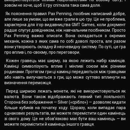
зовсім не хоче, щоб її гру спіткала така сама доля.
Як пояснення правил Pax Penning, посібник написаний добре,
але лише за умови, що ви вже грали в цю гру. Це не проблема,
характерна для ігор видавництва GMT Games, коли документ
радше слугує довідником, ніж навчальним посібником. Просто
Pax Penning важко описати. Вона складається з окремих
механік, кожна з яких сама по собі доволі проста, але разом
вони утворюють складну й неочевидну систему. По суті, це гра
про вплив і, по-своєму, про переговори.
Кожен гравець має ширму, за якою лежить набір камінців.
Камінці символізують вплив і мінливі союзи між різними
родинами. Протягом гри ці камінці передаються між гравцями
або навіть вилучаються з гри, що може суттєво вплинути на
визначення переможця.
Перед ширмою лежать монети, які не використовуються як
валюта. Вони також відображають певний тип лояльності.
Сторона без зображення — Silver («срібло») — дозволяє кидати
більше кубиків на початку ходу. Щоразу, коли випадає пара
однакових результатів, ви можете перемістити один камінець
зі свого дому. Це не обов’язково має бути ваш камінець — ви
можете перемістити й камінець іншого гравця.