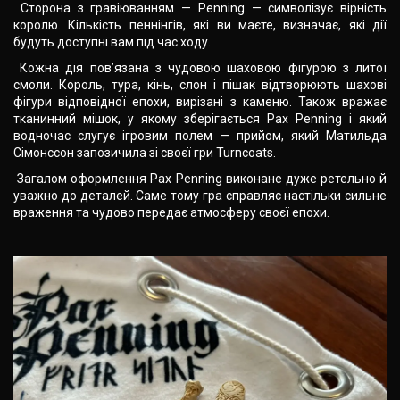
Сторона з гравіюванням — Penning — символізує вірність
королю. Кількість пеннінгів, які ви маєте, визначає, які дії
будуть доступні вам під час ходу.
Кожна дія пов’язана з чудовою шаховою фігурою з литої
смоли. Король, тура, кінь, слон і пішак відтворюють шахові
фігури відповідної епохи, вирізані з каменю. Також вражає
тканинний мішок, у якому зберігається Pax Penning і який
водночас слугує ігровим полем — прийом, який Матильда
Сімонссон запозичила зі своєї гри Turncoats.
Загалом оформлення Pax Penning виконане дуже ретельно й
уважно до деталей. Саме тому гра справляє настільки сильне
враження та чудово передає атмосферу своєї епохи.