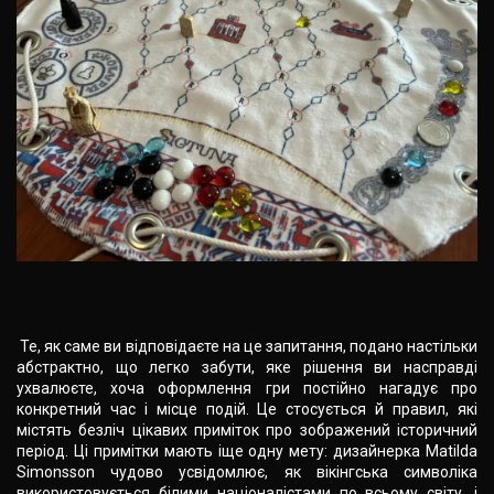
Те, як саме ви відповідаєте на це запитання, подано настільки
абстрактно, що легко забути, яке рішення ви насправді
ухвалюєте, хоча оформлення гри постійно нагадує про
конкретний час і місце подій. Це стосується й правил, які
містять безліч цікавих приміток про зображений історичний
період. Ці примітки мають іще одну мету: дизайнерка Matilda
Simonsson чудово усвідомлює, як вікінгська символіка
використовується білими націоналістами по всьому світу, і