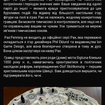
потрясіннях і періодах значних змін. Ваше завдання від однієї
партії до іншої — якомога краще пристосовуватися до цих
бурхливих подій. На відміну від більшості настільних ігор,
фігури на полі в іграх Pax не належать жодному конкретному
гравцеві. Ви можете тимчасово їх контролювати, але ніщо не є
по-справжньому вашим чи чужим. Усе тримається на мережі
зв’язків і тимчасових союзів.
Pax Penning не входить до офіційної серії Pax, яка переважно
складається з ігор дизайнера Phil Eklund та видавництва Ion
Game Design, але вона безперечно створена в тому ж дусі.
Вона цілком заслуговує на назву Pax.
Гравці представляють різні роди (доми) міста Sigtuna близько
1000 року н. е., намагаючись орієнтуватися в політичних
наслідках реформ, запроваджених Olof Skötkonung — першим
християнським королем Швеції. Вам доведеться вирішити, чи
підтримувати його, чи ні.