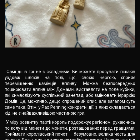
Самі дії в грі не є складними. Ви можете просувати пішаків
уздовж шляхів на полі, що, своєю чергою, сприяє
переміщенню камінців впливу. Можна безпосередньо
поширювати вплив між Домами, виставляти на поле кубики,
які символізують суспільний занепад, або змінювати ієрархію
Домів. Це, можливо, дещо спрощений опис, але загалом суть
саме така. Втім, у Pax Penning конкретні дії, з яких складається
хід, не є найважливішою частиною гри.
У міру розвитку партії король подорожує регіоном, рухаючись
по колу від монети до монети, розташованих перед гравцями.
Приймати королівський почет — безумовно, велика честь для