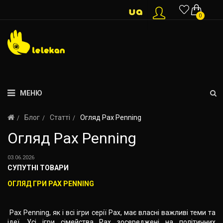
0
МЕНЮ
Блог
Статті
Огляд Pax Penning
Огляд Pax Penning
03.06.2026
СУПУТНІ ТОВАРИ
ОГЛЯД ГРИ PAX PENNING
Pax Penning, як і всі ігри серії Pax, має власні важливі теми та
ідеї. Усі ігри сімейства Pax зосереджені на політичних