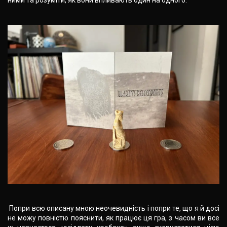
ними та розуміти, як вони впливають один на одного.
Попри всю описану мною неочевидність і попри те, що я й досі
не можу повністю пояснити, як працює ця гра, з часом ви все