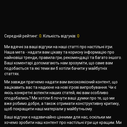
Середній рейтинг:
0
. Кількість відгуків:
0
Ми вдячні за ваші відгуки на наші статті про настільні ігри.
Наша мета - надати вам цікаву та корисну інформацію про
найновіші тренди, правила гри, рекомендації та багато іншого.
Ваші коментарі допомагають нам зрозуміти, що саме вам
подобається та які теми ви б хотіли бачити у майбутніх
статтях.
Ми завжди прагнемо надати вам високоякісний контент, що
зацікавить вас та надихне на нові ігрові випробування. Чи є
якісь конкретні аспекти наших статей, які вам особливо
сподобались? Ми хотіли б почути ваші думки про те, що ми
вже робимо добре, а також отримати конструктивну критику,
щоб покращити наші матеріали у майбутньому.
Ваші відгуки є надзвичайно цінними для нас, оскільки ми
хочемо зробити наш контент про настільні ігри ще кращим. Ми