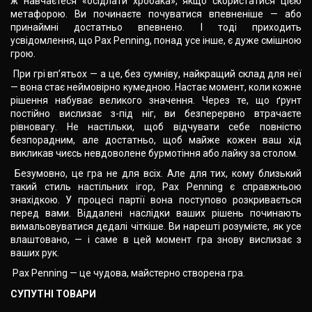
ж навчаєтеся «осідлати хробака», якщо скористатися цією
метафорою. Ви починаєте почуватися впевненіше — або
принаймні достатньо впевнено. І тоді приходить
усвідомлення, що Pax Penning, понад усе інше, є дуже смішною
грою.
При грі вп’ятьох — а це, без сумніву, найкращий склад для неї
— вона стає неймовірно кумедною. Настає момент, коли кожне
рішення набуває великого значення. Через те, що ґрунт
постійно вислизає з-під ніг, ви безперервно втрачаєте
рівновагу. Не настільки, щоб відчувати себе повністю
безпорадним, але достатньо, щоб майже кожен ваш хід
викликав чиєсь невдоволене бурмотіння або лайку за столом.
Безумовно, це гра не для всіх. Але для тих, кому близький
такий стиль настільних ігор, Pax Penning є справжньою
знахідкою. У процесі партії вона поступово розкривається
перед вами. Віддалені наслідки ваших рішень починають
вимальовуватися дедалі чіткіше. Ви нарешті розумієте, як усе
влаштовано, — і саме в цей момент гра знову вислизає з
ваших рук.
Pax Penning — це чудова, майстерно створена гра.
СУПУТНІ ТОВАРИ