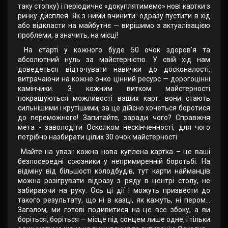
таку стопку) і періодично «докуплятимемо» нові картки з
ринку-дисплея. Як з ними вчинити: одразу пустити в хід
або відкласти на майбутнє — вирішимо з актуалізацією
проблеми, а значить, на місці!
На старті у кожного буде 50 очок здоров'я та
абсолютний нуль за майстерністю. У свій хід нам
доведеться відточувати навички до досконалості,
витрачаючи на кожне очко цінний ресурс — дорогоцінні
камінчики. З кожним витком майстерності
покращуються можливості ваших карт: вони стають
сильнішими і крутішими, за це дійсно хочеться боротися
до переможного! Запитайте, заради чого? Справжня
мета - заволодіти Осколком нескінченності, для чого
потрібно назбирати цілих 30 очок майстерності.
Майте на увазі: кожна нова куплена картка – це ваші
безпосередні союзники у непримиренній боротьбі. На
відміну від більшості колодбудів, тут карти найманців
можна розігрувати відразу з ряду в центрі столу, не
забираючи на руку. Ось ці дії і можуть призвести до
такого результату, що ні в казці, як кажуть, ні пером...
Загалом, ми готові подивитися на це все збоку, а ви
боріться, боріться — місце під сонцем лише одне, і тільки