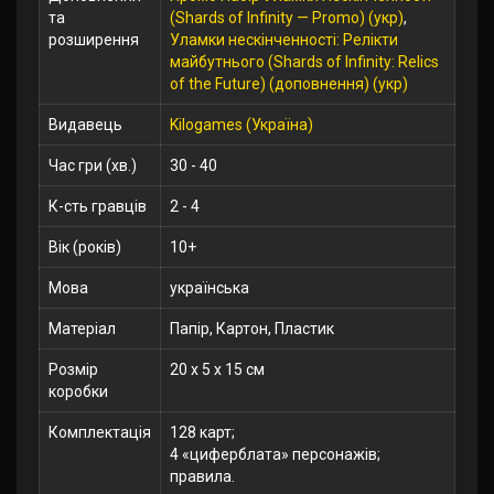
та
(Shards of Infinity — Promo) (укр)
,
розширення
Уламки нескінченності: Релікти
майбутнього (Shards of Infinity: Relics
of the Future) (доповнення) (укр)
Видавець
Kilogames (Україна)
Час гри (хв.)
30 - 40
К-сть гравців
2 - 4
Вік (років)
10+
Мова
українська
Матеріал
Папір, Картон, Пластик
Розмір
20 x 5 x 15 см
коробки
Комплектація
128 карт;
4 «циферблата» персонажів;
правила.