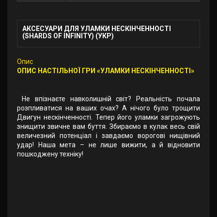
АКСЕСУАРИ ДЛЯ УЛАМКИ НЕСКІНЧЕННОСТІ
(SHARDS OF INFINITY) (УКР)
Опис
ОПИС НАСТІЛЬНОЇ ГРИ «УЛАМКИ НЕСКІНЧЕННОCТІ»
Не впізнаєте навколишній світ? Реальність почала
розпливатися на ваших очах? А нічого було трощити
Двигун нескінченності. Тепер його уламки загрожують
знищити звичне вам буття. Збираємо в кулак весь свій
величезний потенціал і завдаємо ворогові нищівний
удар! Наша мета – не лише вижити, а й відновити
пошкоджену техніку!