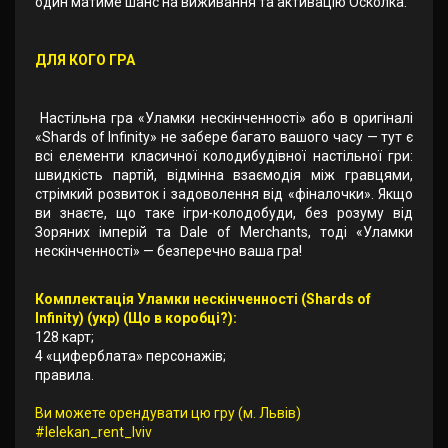
один матиме шанс на виживання та активацію Осколка.
ДЛЯ КОГО ГРА
Настільна гра «Уламки нескінченності» або в оригіналі
«Shards of Infinity» не забере багато вашого часу — тут є
всі елементи класичної колодибудівної настільної гри:
швидкість партій, відмінна взаємодія між гравцями,
стрімкий розвиток і задоволення від «фіналочки». Якщо
ви знаєте, що таке ігри-колодобуди, без розуму від
Зоряних імперій та Dale of Merchants, тоді «Уламки
нескінченності» — безперечно ваша гра!
Комплектація Уламки нескінченності (Shards of
Infinity) (укр) (Що в коробці?):
128 карт;
4 «циферблата» персонажів;
правила.
Ви можете орендувати цю гру (м. Львів)
#lelekan_rent_lviv