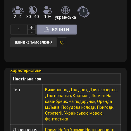
2 - 4
30 - 40
10+
українська
КУПИТИ
ШВИДКЕ ЗАМОВЛЕННЯ
У
закладки
Характеристики
Настільна гра
Тип
Виживання
,
Для двох
,
Для експертів
,
Для новачків
,
Карткові
,
Логічні
,
На
кава-брейк
,
На подарунок
,
Оренда
м.Львів
,
Побудова колоди
,
Пригоди
,
Стратегії
,
Українською мовою
,
Фантастика
Доповнення
Промо Набір Уламки Нескінченності