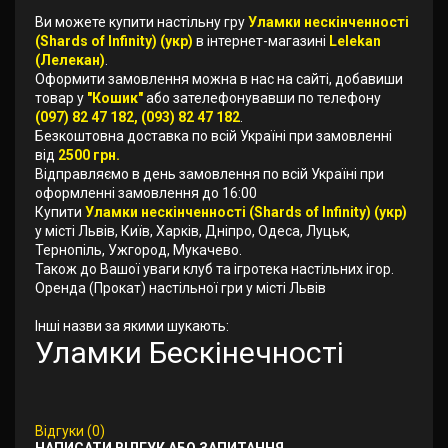
Ви можете купити настільну гру
Уламки нескінченності
(Shards of Infinity) (укр)
в інтернет-магазині
Lelekan
(Лелекан)
.
Оформити замовлення можна в нас на сайті, добавиши
товар у
"Кошик"
або зателефонувавши по телефону
(097) 82 47 182, (093) 82 47 182
.
Безкоштовна доставка по всій Україні при замовленні
від
2500 грн.
Відправляємо в день замовлення по всій Україні при
оформленні замовлення до 16:00
Купити
Уламки нескінченності (Shards of Infinity) (укр)
у місті Львів, Київ, Харків, Дніпро, Одеса, Луцьк,
Тернопіль, Ужгород, Мукачево.
Також до Вашої уваги клуб та ігротека настільних ігор.
Оренда (Прокат) настільної гри у місті Львів
Інші назви за якими шукають:
Уламки Бескінечності
Відгуки (0)