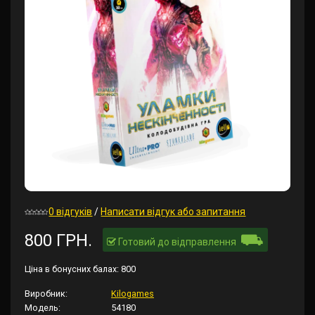
0 відгуків
/
Написати відгук або запитання
⛟
800 ГРН.
Готовий до відправлення
Ціна в бонусних балах:
800
Виробник:
Kilogames
Модель:
54180