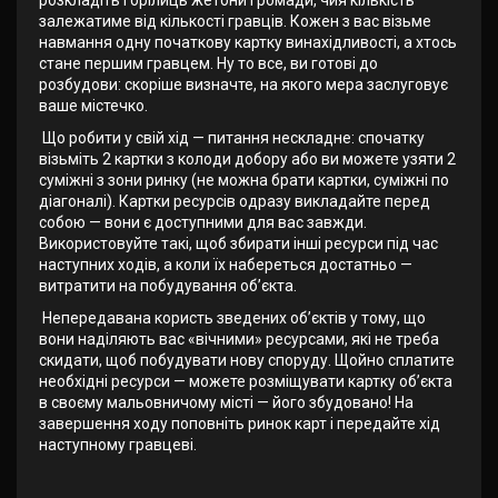
розкладіть горілиць жетони громади, чия кількість
залежатиме від кількості гравців. Кожен з вас візьме
навмання одну початкову картку винахідливості, а хтось
стане першим гравцем. Ну то все, ви готові до
розбудови: скоріше визначте, на якого мера заслуговує
ваше містечко.
Що робити у свій хід — питання нескладне: спочатку
візьміть 2 картки з колоди добору або ви можете узяти 2
суміжні з зони ринку (не можна брати картки, суміжні по
діагоналі). Картки ресурсів одразу викладайте перед
собою — вони є доступними для вас завжди.
Використовуйте такі, щоб збирати інші ресурси під час
наступних ходів, а коли їх набереться достатньо —
витратити на побудування об’єкта.
Непередавана користь зведених об’єктів у тому, що
вони наділяють вас «вічними» ресурсами, які не треба
скидати, щоб побудувати нову споруду. Щойно сплатите
необхідні ресурси — можете розміщувати картку об’єкта
в своєму мальовничому місті — його збудовано! На
завершення ходу поповніть ринок карт і передайте хід
наступному гравцеві.