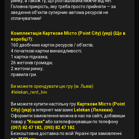
ринку, а також ту, що розташована нижче від неї.
Головна прикрість, яку треба просто прийняти — за
зведення об’єктів суперник-автома ресурсів не
сплачуватиме!
Комплектація Карткове Місто (Point City) (укр) (Що в
коробці?):
160 двобічних карток ресурсів / об’єктів;
4 початкові картки винахідливості;
1 картка-підказка;
26 жетонів громади;
2 жетони ринку;
правила гри.
Ви можете орендувати цю гру (м. Львів)
#lelekan_rent_lviv
Ви можете купити настільну гру
Карткове Місто (Point
City) (укр)
в інтернет-магазині
Lelekan (Лелекан)
.
Оформити замовлення можна в нас на сайті, добавиши
товар у
"Кошик"
або зателефонувавши по телефону
(097) 82 47 182, (093) 82 47 182
.
Безкоштовна доставка по всій Україні при замовленні