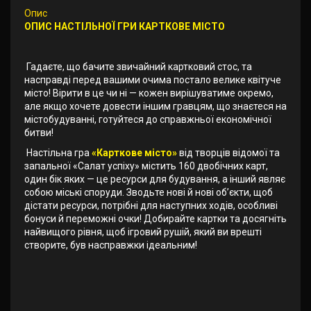
Опис
ОПИС НАСТІЛЬНОЇ ГРИ КАРТКОВЕ МІСТО
Гадаєте, що бачите звичайний картковий стос, та
насправді перед вашими очима постало велике квітуче
місто! Вірити в це чи ні — кожен вирішуватиме окремо,
але якщо хочете довести іншим гравцям, що знаєтеся на
містобудуванні, готуйтеся до справжньої економічної
битви!
Настільна гра
«Карткове місто»
від творців відомої та
запальної «Салат успіху» містить 160 двобічних карт,
один бік яких — це ресурси для будування, а інший являє
собою міські споруди. Зводьте нові й нові об’єкти, щоб
дістати ресурси, потрібні для наступних ходів, особливі
бонуси й переможні очки! Добирайте картки та досягніть
найвищого рівня, щоб ігровий рушій, який ви врешті
створите, був насправжки ідеальним!