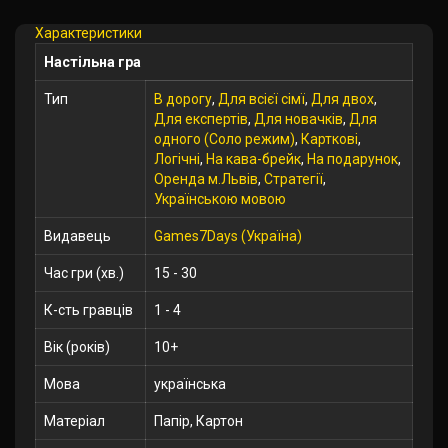
Характеристики
Настільна гра
Тип
В дорогу
,
Для всієї сімї
,
Для двох
,
Для експертів
,
Для новачків
,
Для
одного (Соло режим)
,
Карткові
,
Логічні
,
На кава-брейк
,
На подарунок
,
Оренда м.Львів
,
Стратегії
,
Українською мовою
Видавець
Games7Days (Україна)
Час гри (хв.)
15 - 30
К-сть гравців
1 - 4
Вік (років)
10+
Мова
українська
Матеріал
Папір, Картон