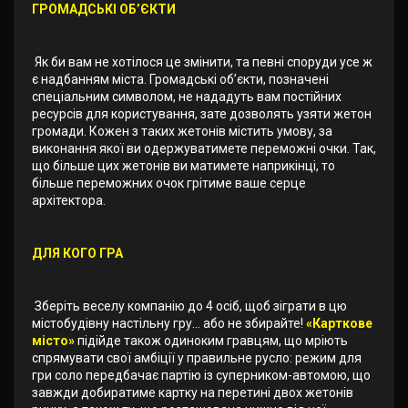
ГРОМАДСЬКІ ОБ’ЄКТИ
Як би вам не хотілося це змінити, та певні споруди усе ж
є надбанням міста. Громадські об’єкти, позначені
спеціальним символом, не нададуть вам постійних
ресурсів для користування, зате дозволять узяти жетон
громади. Кожен з таких жетонів містить умову, за
виконання якої ви одержуватимете переможні очки. Так,
що більше цих жетонів ви матимете наприкінці, то
більше переможних очок грітиме ваше серце
архітектора.
ДЛЯ КОГО ГРА
Зберіть веселу компанію до 4 осіб, щоб зіграти в цю
містобудівну настільну гру… або не збирайте!
«Карткове
місто»
підійде також одиноким гравцям, що мріють
спрямувати свої амбіції у правильне русло: режим для
гри соло передбачає партію із суперником-автомою, що
завжди добиратиме картку на перетині двох жетонів