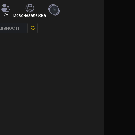
7+
мовонезалежна (правила німецькою, французькою та англі
АЯВНОСТІ
У
закладки