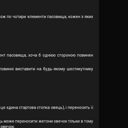
також по чотири елементи пасовища, кожен з яких
ент пасовища, хоча б однією стороною повинен
овинні виставити на будь-якому шестикутнику
 це єдина стартова стопка овець), і переносить її
ець може переносити жетони овечок тільки в тому
 овечок.