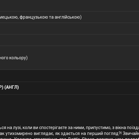
мецькою, французькою та англійською)
ного кольору)
) (АНГЛ)
 на лузі, коли ви спостерігаєте за ними, припустимо, з вікна поїз
 так утихомирено виглядає, як здається на перший погляд?! Звичайно