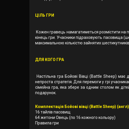
ЦІЛЬ ГРИ
Кожен гравець намагатиметься розмістити на пас
кінець гри. Учасники підраховують пасовища (шес
максимальною кількістю зайнятих шестикутників
ДЛЯ КОГО ГРА
Настільна гра Бойові Вівці (Battle Sheep) має
непроста стратегія. Для перемоги у грі учасник
сімейна гра, яка збере за одним столом як дітей
подарунок.
Комплектація Бойові вівці (Battle Sheep) (англ)
16 тайлів пасовищ
64 жетони Овець (по 16 кожного кольору)
Правила гри