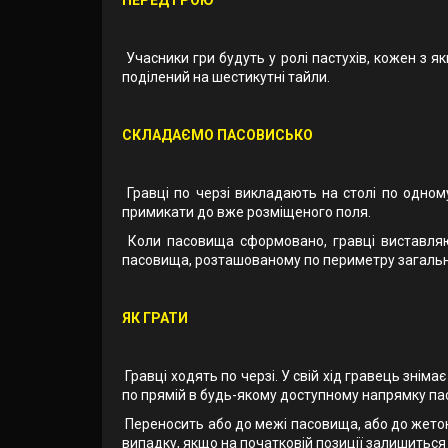
Учасники гри будуть у ролі пастухів, кожен з я
поділений на шестикутні тайли.
СКЛАДАЄМО ПАСОВИСЬКО
Гравці по черзі викладають на столі по одно
примикати до вже розміщеного поля.
Коли пасовища сформовано, гравці виставляю
пасовища, розташованому по периметру загальн
ЯК ГРАТИ
Гравці ходять по черзі. У свій хід гравець зніма
по прямій в будь-якому доступному напрямку п
Переносить або до межі пасовища, або до жетону
випадку, якщо на початковій позиції залишитьс