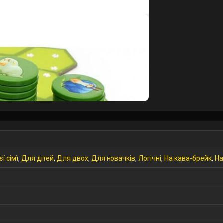
ї сімї
,
Для дітей
,
Для двох
,
Для новачків
,
Логічні
,
На кава-брейк
,
На