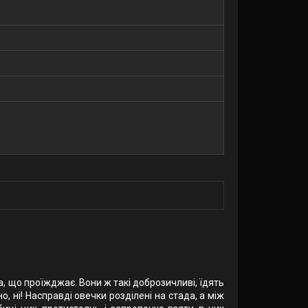
да, що проїжджає. Вони ж такі доброзичливі, їдять
, ні! Насправді овечки розділені на стада, а між