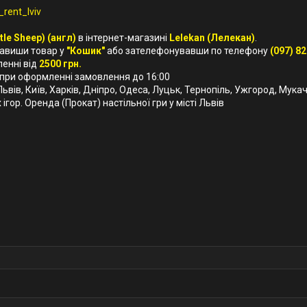
rent_lviv
tle Sheep) (англ)
в інтернет-магазині
Lelekan (Лелекан)
.
бавиши товар у
"Кошик"
або зателефонувавши по телефону
(097) 82
ленні від
2500 грн.
 при оформленні замовлення до 16:00
 Львів, Київ, Харків, Дніпро, Одеса, Луцьк, Тернопіль, Ужгород, Мука
ігор. Оренда (Прокат) настільної гри у місті Львів