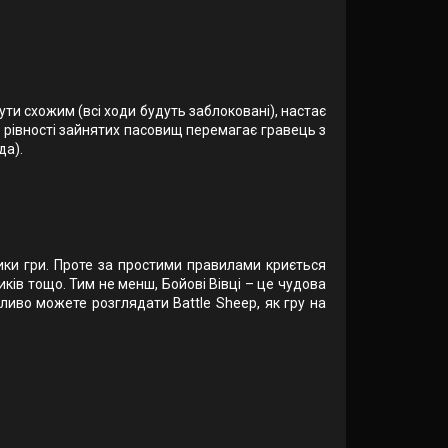
ти схожим (всі ходи будуть заблоковані), настає
зі рівності зайнятих пасовищ перемагає гравець з
да).
ники гри. Проте за простими правилами криється
ків тощо. Тим не менш, Бойові Вівці – це чудова
міливо можете розглядати Battle Sheep, як гру на