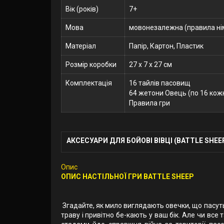
Вік (років)
7+
Мова
мовонезалежна (правила ні
Матеріал
Папір, Картон, Пластик
Розмір коробки
27 x 7 x 27 см
Комплектація
16 тайлів пасовищ
64 жетони Овець (по 16 кож
Правила гри
АКСЕСУАРИ ДЛЯ БОЙОВІ ВІВЦІ (BATTLE SHEEP
Опис
ОПИС НАСТІЛЬНОЇ ГРИ BATTLE SHEEP
Згадайте, як мило виглядають овечки, що пасуться
траву і привітно бе-кають у ваш бік. Але чи все