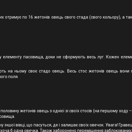
ких отримує по 16 жетонів овець свого стада (свого кольору), а 
му елементу пасовища, доки не сформують весь луг. Кожен елем
ть на ньому своє стадо овець. Весь стос жетонів овець вони п
ого поля.
є половину жетонів овець з однієї зі своїх стосів (на першому ходу –
асовища.
 іншої вівці, що пасуться, де і залишає своїх овечок. Увага! Грав
я хоча б одна овечка. Також заборонено переміщення заблокованих