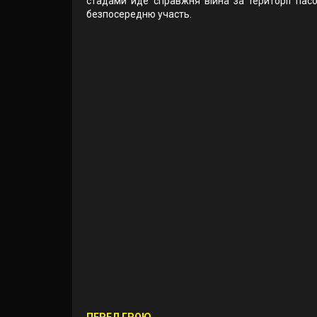
стадами йде справжня війна за території пасо
безпосередню участь.
ПЕРЕД ГРОЮ