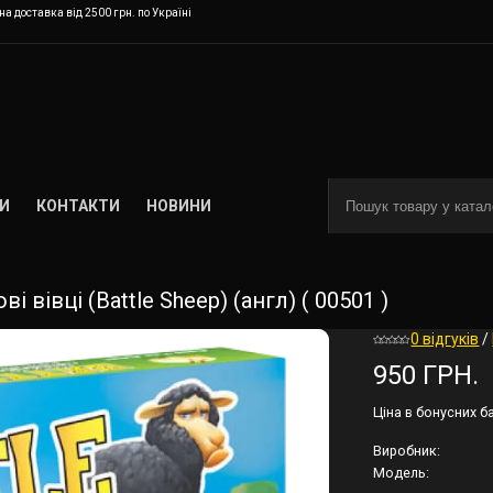
а доставка від 2500 грн. по Україні
И
КОНТАКТИ
НОВИНИ
 вівці (Battle Sheep) (англ) ( 00501 )
0 відгуків
/
950 ГРН.
Ціна в бонусних б
Виробник:
Модель: