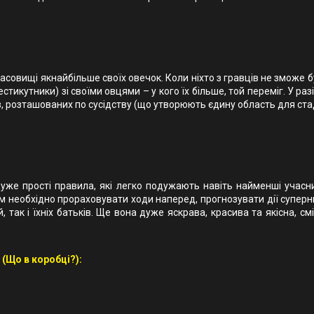
овищі якнайбільше своїх овечок. Коли ніхто з гравців не зможе бу
тикутники) зі своїми овцями – у кого їх більше, той переміг. У ра
, розташованих по сусідству (що утворюють єдину область для ста
 дуже прості правила, які легко подужають навіть найменші учас
ам необхідно прораховувати ходи наперед, прогнозувати дії суперни
, так і їхніх батьків. Ще вона дуже яскрава, красива та якісна, с
 (Що в коробці?):