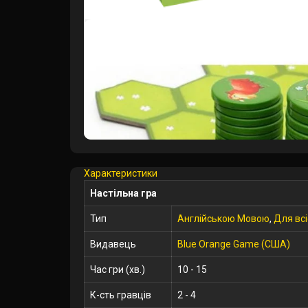
Характеристики
Настільна гра
Тип
Англійською Мовою
,
Для всіє
Видавець
Blue Orange Game (США)
Час гри (хв.)
10 - 15
К-сть гравців
2 - 4