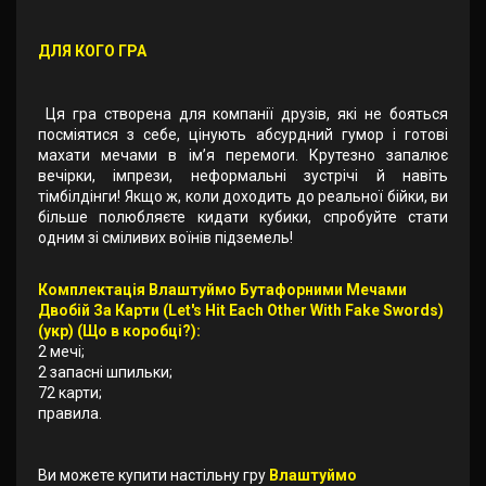
ДЛЯ КОГО ГРА
Ця гра створена для компанії друзів, які не бояться
посміятися з себе, цінують абсурдний гумор і готові
махати мечами в ім’я перемоги. Крутезно запалює
вечірки, імпрези, неформальні зустрічі й навіть
тімбілдінги! Якщо ж, коли доходить до реальної бійки, ви
більше полюбляєте кидати кубики, спробуйте стати
одним зі сміливих воїнів підземель!
Комплектація Влаштуймо Бутафорними Мечами
Двобій За Карти (Let's Hit Each Other With Fake Swords)
(укр) (Що в коробці?):
2 мечі;
2 запасні шпильки;
72 карти;
правила.
Ви можете купити настільну гру
Влаштуймо