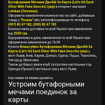
Бутафорними Мечами Двобій За Карти (Let's Hit Each
Other With Fake Swords) (укр)
в інтернет-магазині
Lelekan (Лелекан)
.
Оформити замовлення можна в нас на сайті, добавиши
товар у
"Кошик"
або зателефонувавши по телефону
(097) 82 47 182, (093) 82 47 182
.
Безкоштовна доставка по всій Україні при замовленні
від
2500 грн.
Відправляємо в день замовлення по всій Україні при
оформленні замовлення до 16:00
Купити
Влаштуймо Бутафорними Мечами Двобій За
Карти (Let's Hit Each Other With Fake Swords) (укр)
у
місті Львів, Київ, Харків, Дніпро, Одеса, Луцьк, Тернопіль,
Ужгород, Мукачево.
Також до Вашої уваги клуб та ігротека настільних ігор.
Оренда (Прокат) настільної гри у місті Львів
Інші назви за якими шукають:
Устроим бутафорными
мечами поединок за
карты