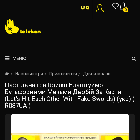
0
МЕНЮ
Настільні ігри
Призначення
Для компанії
Настільна гра Rozum Влаштуймо
Бутафорними Мечами Двобій За Карти
(Let's Hit Each Other With Fake Swords) (укр) (
R087UA )