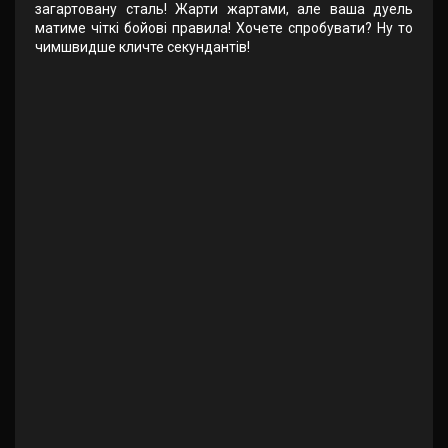
загартовану сталь! Жарти жартами, але ваша дуель
матиме чіткі бойові правила! Хочете спробувати? Ну то
чимшвидше кличте секундантів!