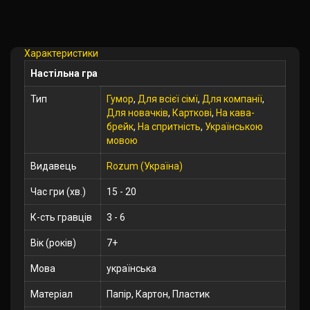
Характеристики
Настільна гра
Тип
Гумор
,
Для всієї сімї
,
Для компанії
,
Для новачків
,
Карткові
,
На кава-
брейк
,
На спритність
,
Українською
мовою
Видавець
Rozum (Україна)
Час гри (хв.)
15 - 20
К-сть гравців
3 - 6
Вік (років)
7+
Мова
українська
Матеріал
Папір, Картон, Пластик