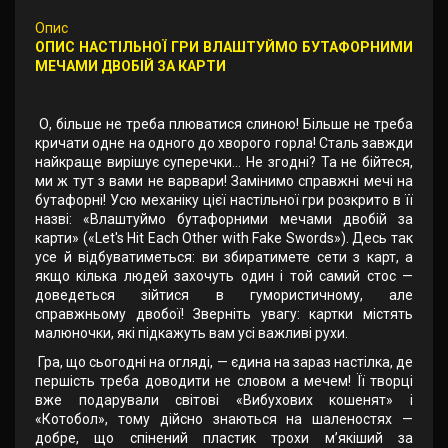
Опис
ОПИС НАСТІЛЬНОЇ ГРИ ВЛАШТУЙМО БУТАФОРНИМИ
МЕЧАМИ ДВОБІЙ ЗА КАРТИ
О, більше не треба плюватися слиною! Більше не треба
кричати одне на одного до хворого горла! Сталь завжди
найкраще вирішує суперечки… Не згодні? Та не бійтеся,
ми ж тут з вами не варвари! Замінимо справжні мечі на
бутафорні! Усю механіку цієї настільної гри розкрито в її
назві: «Влаштуймо бутафорними мечами двобій за
карти» («Let's Hit Each Other with Fake Swords»). Десь так
усе й відбуватиметься: ви збиратимете сети з карт, а
якщо кілька людей захочуть один і той самий стос —
доведеться зійтися в гумористичному, але
справжньому двобої! Зверніть увагу: картки містять
малюночки, які підкажуть вам усі важливі рухи.
Гра, що сьогодні на огляді, — єдина на зараз настілка, де
першість треба доводити не словом а мечем! Її творці
вже подарували світові «Вибухових кошенят» і
«Котобол», тому дійсно знаються на шаленостях —
добре, що спінений пластик трохи м’якіший за