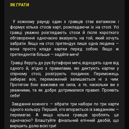
ЯК ГРАТИ
У кожному раунді один з гравців стає ватажком і
формує кілька стосів карт, розкладаючи їх на столі. Усі
гравці уважно розглядають стоси й після короткого
обговорення одночасно вказують на той, який хочуть
забрати. Якщо на стос претендує лише одна людина —
вона просто кладе картки перед собою. Якщо ж
претендентів більше — задійте мечі!
Гравці беруть до рук бутафорні мечі, відходять одне від
одного й, згідно з правилами, які диктують картки у
спірному стосі, розігрують поєдинок. Переможець
забирає все, переможений залишається ні з чим.
Протягом бою важлива не сила, а те, наскільки ви є
уважними, та як добре дотрималися правил. Проявіть
себе!
Завдання кожного — зібрати три набори по три карти
одного кольору. Перший, хто впорається із завданням —
перемагає. А якщо кілька гравців зроблять це
одночасно? Влаштуйте фінальний епічний двобій, що
вирішить долю всієї гри!