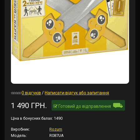
0 відгуків
/
Написати відгук або запитання
⛟
1 490 ГРН.
Готовий до відправлення
Ціна в бонусних балах:
1490
Виробник:
Rozum
Модель:
R087UA