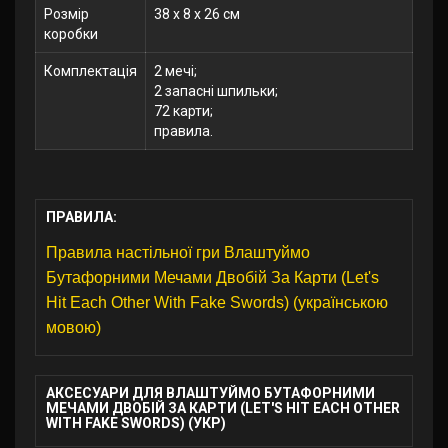
Розмір
38 x 8 x 26 см
коробки
Комплектація
2 мечі;
2 запасні шпильки;
72 карти;
правила.
ПРАВИЛА:
Правила настільної гри Влаштуймо
Бутафорними Мечами Двобій За Карти (Let's
Hit Each Other With Fake Swords) (українською
мовою)
АКСЕСУАРИ ДЛЯ ВЛАШТУЙМО БУТАФОРНИМИ
МЕЧАМИ ДВОБІЙ ЗА КАРТИ (LET'S HIT EACH OTHER
WITH FAKE SWORDS) (УКР)