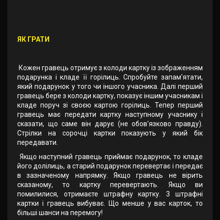
ЯК ГРАТИ
Кожен гравець отримує з колоди картку із зображенням
подарунка і кладе її горілиць. Спробуйте запам'ятати,
який подарунок у того чи іншого учасника. Далі перший
гравець бере з колоди картку, показує іншим учасникам і
кладе поруч зі своєю картою горілиць. Тепер перший
гравець має передати картку наступному учаснику і
сказати, що саме він дарує (не обов'язково правду).
Стрілки на сорочці картки показують у який бік
передавати.
Якщо наступний гравець приймає подарунок, то кладе
його долілиць, а старий подарунок перевертає і передає
в зазначеному напрямку. Якщо гравець не вірить
сказаному, то картку перевертають. Якщо ви
помилилися, отримаєте штрафну картку. 3 штрафні
картки і гравець вибуває. Що менше у вас карток, то
більші шанси на перемогу!