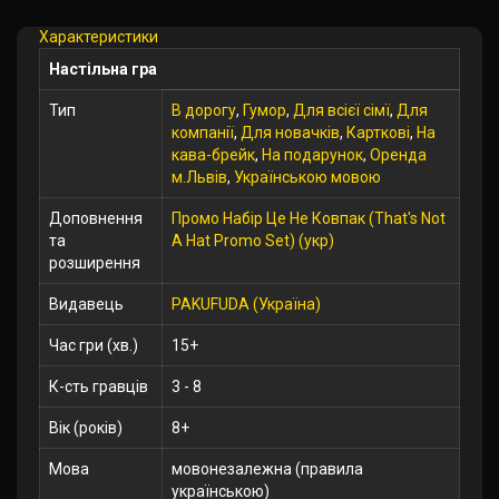
Характеристики
Настільна гра
Тип
В дорогу
,
Гумор
,
Для всієї сімї
,
Для
компанії
,
Для новачків
,
Карткові
,
На
кава-брейк
,
На подарунок
,
Оренда
м.Львів
,
Українською мовою
Доповнення
Промо Набір Це Не Ковпак (That's Not
та
A Hat Promo Set) (укр)
розширення
Видавець
PAKUFUDA (Україна)
Час гри (хв.)
15+
К-сть гравців
3 - 8
Вік (років)
8+
Мова
мовонезалежна (правила
українською)