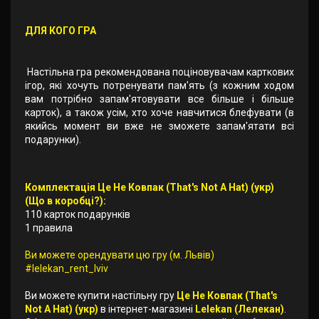
ДЛЯ КОГО ГРА
Настільна гра рекомендована поціновувачам карткових
ігор, які хочуть потренувати пам'ять (з кожним ходом
вам потрібно запам'ятовувати все більше і більше
карток), а також усім, хто хоче навчитися блефувати (в
якийсь момент ви вже не зможете запам'ятати всі
подарунки).
Комплектація Це Не Ковпак (That's Not A Hat) (укр)
(Що в коробці?):
110 карток подарунків
1 правила
Ви можете орендувати цю гру (м. Львів)
#lelekan_rent_lviv
Ви можете купити настільну гру
Це Не Ковпак (That's
Not A Hat) (укр)
в інтернет-магазині
Lelekan (Лелекан)
.