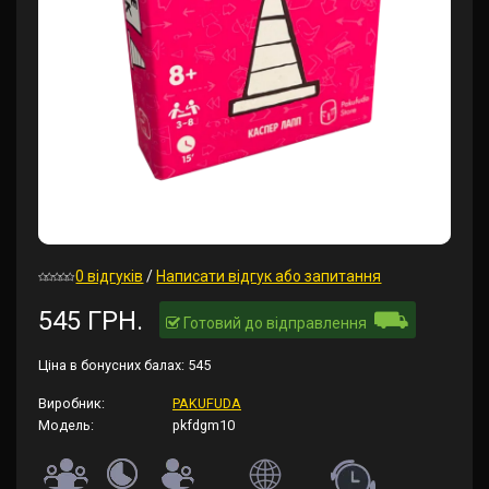
0 відгуків
/
Написати відгук або запитання
⛟
545 ГРН.
Готовий до відправлення
Ціна в бонусних балах:
545
Виробник:
PAKUFUDA
Модель:
pkfdgm10