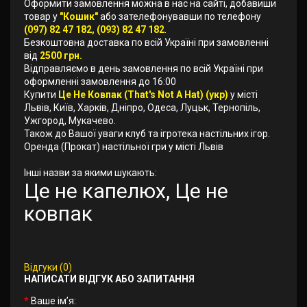
Оформити замовлення можна в нас на сайті, добавиши
товар у
"Кошик"
або зателефонувавши по телефону
(097) 82 47 182, (093) 82 47 182
.
Безкоштовна доставка по всій Україні при замовленні
від
2500 грн.
Відправляємо в день замовлення по всій Україні при
оформленні замовлення до 16:00
Купити
Це Не Ковпак (That's Not A Hat) (укр)
у місті
Львів, Київ, Харків, Дніпро, Одеса, Луцьк, Тернопіль,
Ужгород, Мукачево.
Також до Вашої уваги клуб та ігротека настільних ігор.
Оренда (Прокат) настільної гри у місті Львів
Інші назви за якими шукають:
Це не капелюх, Це не
ковпак
Відгуки (0)
НАПИСАТИ ВІДГУК АБО ЗАПИТАННЯ
Ваше ім’я: