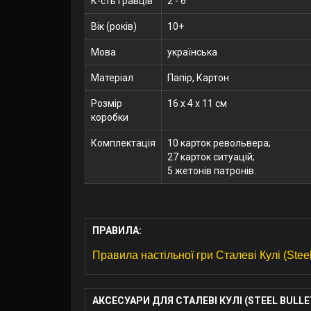
К-сть гравців
2 - 6
Вік (років)
10+
Мова
українська
Матеріал
Папір, Картон
Розмір
16 x 4 x 11 см
коробки
Комплектація
10 карток револьвера;
27 карток ситуацій;
5 жетонів патронів.
ПРАВИЛА:
Правила настільної гри Сталеві Кулі (Stee
АКСЕСУАРИ ДЛЯ СТАЛЕВІ КУЛІ (STEEL BULLET