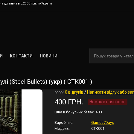
а доставка від 2500 грн. по Україні
И
КОНТАКТИ
НОВИНИ
 (Steel Bullets) (укр) ( СТК001 )
0 відгуків
/
Написати відгук або за
400 ГРН.
Немає в наявності
Ціна в бонусних балах:
400
Виробник:
Games7Days
Модель:
СТК001