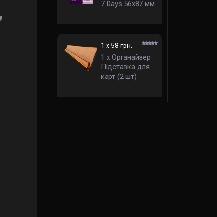
7 Days 56x87 мм
стандарт
1 x 58 грн.
1 x Органайзер
Підставка для
карт (2 шт)
(Organizer Card
Holder)