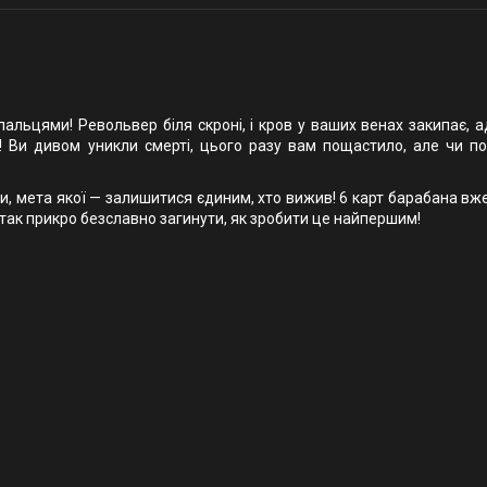
пальцями! Револьвер біля скроні, і кров у ваших венах закипає, 
чка! Ви дивом уникли смерті, цього разу вам пощастило, але чи п
ри, мета якої — залишитися єдиним, хто вижив! 6 карт барабана в
е так прикро безславно загинути, як зробити це найпершим!