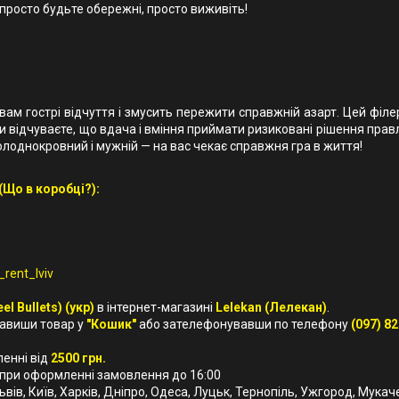
 просто будьте обережні, просто виживіть!
вам гострі відчуття і змусить пережити справжній азарт. Цей філе
ви відчуваєте, що вдача і вміння приймати ризиковані рішення прав
олоднокровний і мужній — на вас чекає справжня гра в життя!
 (Що в коробці?):
rent_lviv
el Bullets) (укр)
в інтернет-магазині
Lelekan (Лелекан)
.
бавиши товар у
"Кошик"
або зателефонувавши по телефону
(097) 82
ленні від
2500 грн.
 при оформленні замовлення до 16:00
Львів, Київ, Харків, Дніпро, Одеса, Луцьк, Тернопіль, Ужгород, Мукач