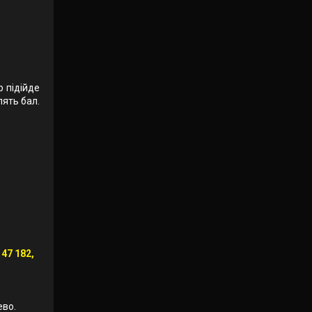
р підійде
лять бал.
 47 182,
ево.