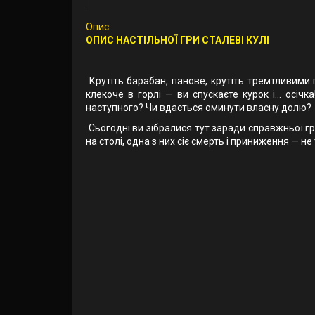
Опис
ОПИС НАСТІЛЬНОЇ ГРИ СТАЛЕВІ КУЛІ
Крутіть барабан, панове, крутіть тремтливими 
клекоче в горлі — ви спускаєте курок і... осі
наступного? Чи вдасться оминути власну долю?
Сьогодні ви зібралися тут заради справжньої г
на столі, одна з них сіє смерть і приниження — н