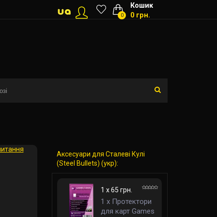
Кошик
0 грн.
0
питання
Аксесуари для Сталеві Кулі
(Steel Bullets) (укр):
1 x 65 грн.
1 x Протектори
для карт Games