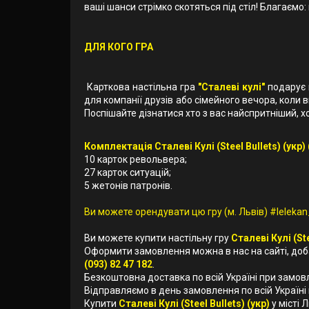
ваші шанси стрімко скотяться під стіл! Благаємо:
ДЛЯ КОГО ГРА
Карткова настільна гра
"Сталеві кулі"
подарує 
для компанії друзів або сімейного вечора, коли 
Поспішайте дізнатися хто з вас найспритніший, х
Комплектація Сталеві Кулі (Steel Bullets) (укр)
10 карток револьвера;
27 карток ситуацій;
5 жетонів патронів.
Ви можете орендувати цю гру (м. Львів) #lelekan_
Ви можете купити настільну гру
Сталеві Кулі (Ste
Оформити замовлення можна в нас на сайті, до
(093) 82 47 182
.
Безкоштовна доставка по всій Україні при замов
Відправляємо в день замовлення по всій Україні
Купити
Сталеві Кулі (Steel Bullets) (укр)
у місті 