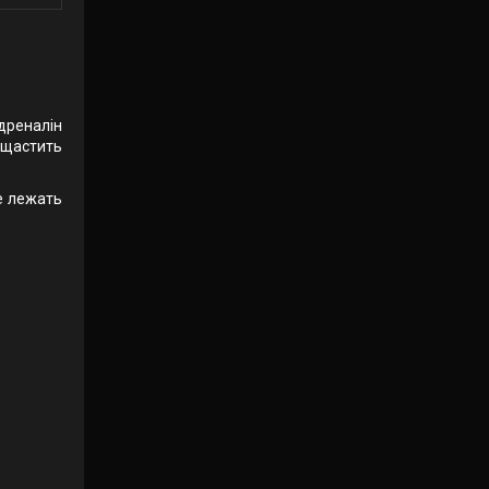
адреналін
ощастить
же лежать