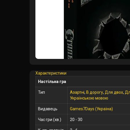
Характеристики
Настільна гра
Тип
Азартні
,
В дорогу
,
Для двох
,
Дл
Українською мовою
Видавець
Games7Days (Україна)
Час гри (хв.)
20 - 30