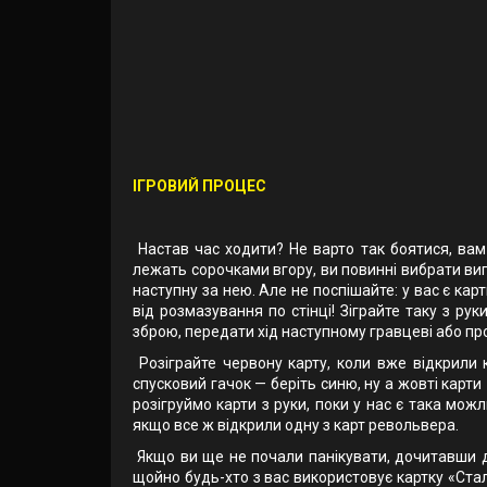
ІГРОВИЙ ПРОЦЕС
Настав час ходити? Не варто так боятися, вам 
лежать сорочками вгору, ви повинні вибрати випа
наступну за нею. Але не поспішайте: у вас є кар
від розмазування по стінці! Зіграйте таку з р
зброю, передати хід наступному гравцеві або про
Розіграйте червону карту, коли вже відкрили 
спусковий гачок — беріть синю, ну а жовті карти
розігруймо карти з руки, поки у нас є така мож
якщо все ж відкрили одну з карт револьвера.
Якщо ви ще не почали панікувати, дочитавши до 
щойно будь-хто з вас використовує картку «Стале