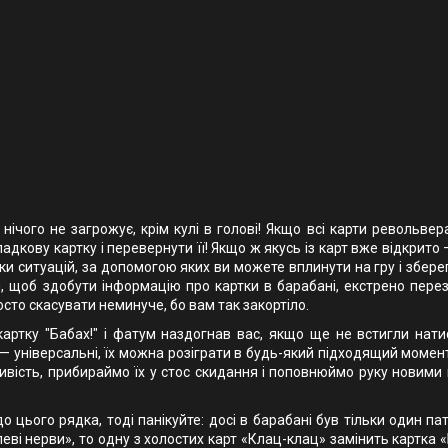
нічого не загрожує, крім кулі в голові! Якщо всі карти револьве
дкову картку і перевернути її! Якщо ж якусь із карт вже відкрито 
тки ситуацій, за допомогою яких ви можете вплинути на гру і збере
уки, щоб здобути інформацію про картки в барабані, екстрено пер
сто скасувати неминуче, бо вам так закортіло.
картку "Бабах!" і фатум наздогнав вас, якщо ще не встигли нати
 — універсальні, їх можна розіграти в будь-який підходящий момент
ливість, прибираймо їх у стос скидання і поповнюймо руку новими
цього рядка, тоді панікуйте: досі в барабані був тільки один па
ві нерви», то одну з холостих карт «Клац-клац» замінить картка «Б