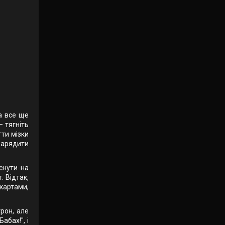
ра все ще
— тягніть
гти мізки
езарядити
снути на
. Відтак,
 картами,
трон, але
абах!", і