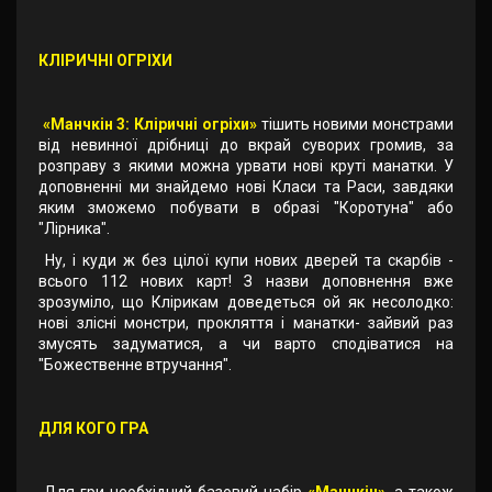
КЛІРИЧНІ ОГРІХИ
«Манчкін 3: Кліричні огріхи»
тішить новими монстрами
від невинної дрібниці до вкрай суворих громив, за
розправу з якими можна урвати нові круті манатки. У
доповненні ми знайдемо нові Класи та Раси, завдяки
яким зможемо побувати в образі "Коротуна" або
"Лірника".
Ну, і куди ж без цілої купи нових дверей та скарбів -
всього 112 нових карт! З назви доповнення вже
зрозуміло, що Клірикам доведеться ой як несолодко:
нові злісні монстри, прокляття і манатки- зайвий раз
змусять задуматися, а чи варто сподіватися на
"Божественне втручання".
ДЛЯ КОГО ГРА