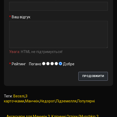
Ваш відгук
Увага:
HTML не підтримується!
Рейтинг
Погано
Добре
ПРОДОВЖИТИ
Теги:
Веселі
,
З
карточками
,
Манчкін
,
Недорогі
,
Підземелля
,
Популярні
Аксесуари для Манчкін 3: Кліричні Огріхи (Munchkin 3: