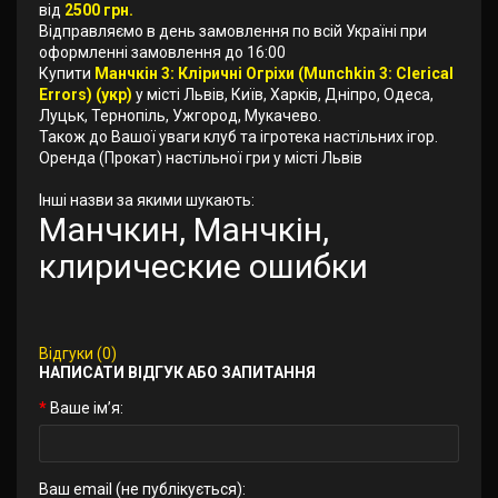
від
2500 грн.
Відправляємо в день замовлення по всій Україні при
оформленні замовлення до 16:00
Купити
Манчкін 3: Кліричні Огріхи (Munchkin 3: Clerical
Errors) (укр)
у місті Львів, Київ, Харків, Дніпро, Одеса,
Луцьк, Тернопіль, Ужгород, Мукачево.
Також до Вашої уваги клуб та ігротека настільних ігор.
Оренда (Прокат) настільної гри у місті Львів
Інші назви за якими шукають:
Манчкин, Манчкін,
клирические ошибки
Відгуки (0)
НАПИСАТИ ВІДГУК АБО ЗАПИТАННЯ
Ваше ім’я:
Ваш email (не публікується):