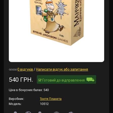
0 відгуків
/
Написати відгук або запитання
⛟
540 ГРН.
Готовий до відправлення
Ціна в бонусних балах:
540
Виробник:
Третя Планета
Модель:
10512