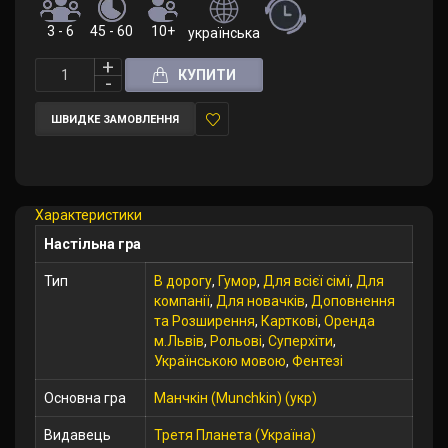
3 - 6
45 - 60
10+
українська
КУПИТИ
ШВИДКЕ ЗАМОВЛЕННЯ
У
закладки
Характеристики
Настільна гра
Тип
В дорогу
,
Гумор
,
Для всієї сімї
,
Для
компанії
,
Для новачків
,
Доповнення
та Розширення
,
Карткові
,
Оренда
м.Львів
,
Рольові
,
Суперхіти
,
Українською мовою
,
Фентезі
Основна гра
Манчкін (Munchkin) (укр)
Видавець
Третя Планета (Україна)