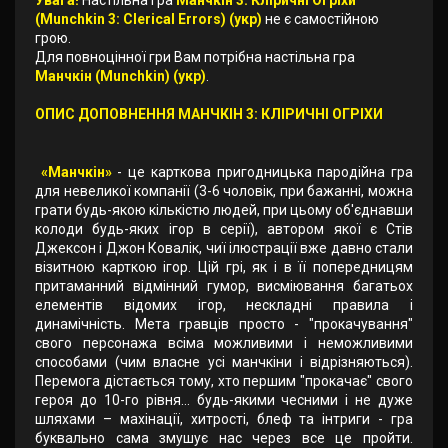
Увага!
Настільна гра
Манчкін 3: Кліричні Огріхи
(Munchkin 3: Clerical Errors) (укр)
не є самостійною
грою.
Для повноцінної гри Вам потрібна настільна гра
Манчкін (Munchkin) (укр)
.
ОПИС ДОПОВНЕННЯ МАНЧКІН 3: КЛІРИЧНІ ОГРІХИ
«Манчкін»
- це карткова пригодницька пародійна гра
для невеликої компанії (3-6 чоловік, при бажанні, можна
грати будь-якою кількістю людей, при цьому об'єднавши
колоди будь-яких ігор в серії), автором якої є Стів
Джексон і Джон Ковалік, чиї ілюстрації вже давно стали
візитною карткою ігор. Цій грі, як і в її попередницям
притаманний відмінний гумор, висміювання багатьох
елементів відомих ігор, нескладні правила і
динамічність. Мета гравців просто - "прокачування"
свого персонажа всіма можливими і неможливими
способами (чим власне усі манчкіни і відрізняються).
Перемога дістається тому, хто першим "прокачає" свого
героя до 10-го рівня… будь-якими чесними і не дуже
шляхами – махінації, хитрості, блеф та інтриги - гра
буквально сама змушує нас через все це пройти.