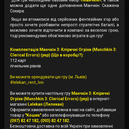
Для гри необхідний базовий набір
«Манчкін»
, а також
можна додати ще одне доповнення Манчкін: Скажена
Сокира.
Якщо ви втомилися від серйозних фентезійних ігор або
просто хочете розбавити непрості стратегічні баталії, а
можливо хочете відпочити в компанії за веселою грою,
тоді рекомендуємо обов'язково зіграти в цю гру!
Комплектація Манчкін 3: Кліричні Огріхи (Munchkin 3:
Clerical Errors) (укр) (Що в коробці?):
112 карт
лічильник рівнів
Ви можете орендувати цю гру (м. Львів)
#lelekan_rent_lviv
Ви можете купити настільну гру
Манчкін 3: Кліричні
Огріхи (Munchkin 3: Clerical Errors) (укр)
в інтернет-
магазині
Lelekan (Лелекан)
.
Оформити замовлення можна в нас на сайті, добавиши
товар у
"Кошик"
або зателефонувавши по телефону
(097) 82 47 182, (093) 82 47 182
.
Безкоштовна доставка по всій Україні при замовленні