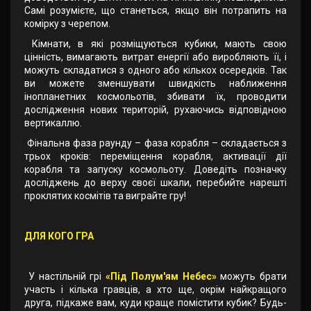
Самі розумієте, що станеться, якщо він потрапить на
комірку з черепом.
Кімнати, в які розміщуються кубики, мають свою
цінність, вимагають витрат енергії або виробляють її, і
можуть складатися з одного або кількох осередків. Так
ви можете зменшувати швидкість наближення
інопланетних космольотів, збивати їх, проводити
дослідження нових територій, рухаючись відповідною
вертикаллю.
Фінальна фаза раунду – фаза корабля – складається з
трьох кроків: переміщення корабля, активації дії
корабля та запуску космольоту. Доведіть позначку
досліджень до верху своєї шкали, перебийте нарешті
проклятих космітів та виграйте гру!
ДЛЯ КОГО ГРА
У настільній грі
«Під Полум'ям Небес»
можуть брати
участь і кілька гравців, а хто ще, окрім найкращого
друга, підкаже вам, куди краще помістити кубик? Будь-