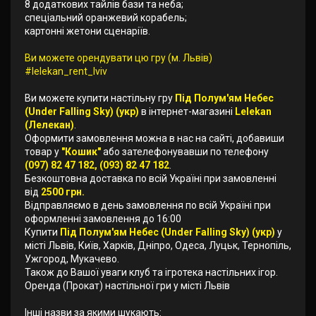
8 додаткових тайлів бази та неба;
спеціальний оранжевий корабель;
картонні жетони сценаріїв.
Ви можете орендувати цю гру (м. Львів)
#lelekan_rent_lviv
Ви можете купити настільну гру
Під Полум'ям Небес
(Under Falling Sky) (укр)
в інтернет-магазині
Lelekan
(Лелекан)
.
Оформити замовлення можна в нас на сайті, добавиши
товар у
"Кошик"
або зателефонувавши по телефону
(097) 82 47 182, (093) 82 47 182
.
Безкоштовна доставка по всій Україні при замовленні
від
2500 грн.
Відправляємо в день замовлення по всій Україні при
оформленні замовлення до 16:00
Купити
Під Полум'ям Небес (Under Falling Sky) (укр)
у
місті Львів, Київ, Харків, Дніпро, Одеса, Луцьк, Тернопіль,
Ужгород, Мукачево.
Також до Вашої уваги клуб та ігротека настільних ігор.
Оренда (Прокат) настільної гри у місті Львів
Інші назви за якими шукають: