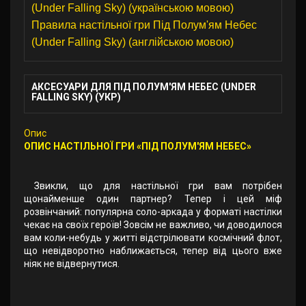
(Under Falling Sky) (українською мовою)
Правила настільної гри Під Полум'ям Небес
(Under Falling Sky) (англійською мовою)
АКСЕСУАРИ ДЛЯ ПІД ПОЛУМ'ЯМ НЕБЕС (UNDER
FALLING SKY) (УКР)
Опис
ОПИС НАСТІЛЬНОЇ ГРИ «ПІД ПОЛУМ'ЯМ НЕБЕС»
Звикли, що для настільної гри вам потрібен
щонайменше один партнер? Тепер і цей міф
розвінчаний: популярна соло-аркада у форматі настілки
чекає на своїх героїв! Зовсім не важливо, чи доводилося
вам коли-небудь у житті відстрілювати космічний флот,
що невідворотно наближається, тепер від цього вже
ніяк не відвернутися.