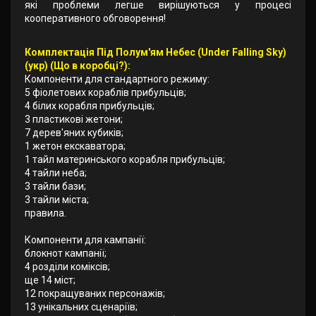
які проблеми легше вирішуються у процесі
кооперативного обговорення!
Комплектація Під Полум'ям Небес (Under Falling Sky)
(укр) (Що в коробці?):
Компоненти для стандартного режиму:
5 фіолетових кораблів прибульців;
4 білих корабля прибульців;
3 пластикові жетони;
7 дерев'яних кубиків;
1 жетон екскаватора;
1 тайл материнського корабля прибульців;
4 тайли неба;
3 тайли бази;
3 тайли міста;
правила.
Компоненти для кампанії:
блокнот кампанії;
4 розділи коміксів;
ще 14 міст;
12 покращуваних персонажів;
13 унікальних сценаріїв;