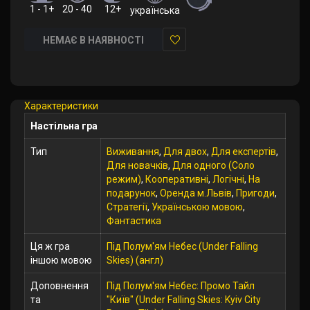
1 - 1+
20 - 40
12+
українська
НЕМАЄ В НАЯВНОСТІ
У
закладки
Характеристики
Настільна гра
Тип
Виживання
,
Для двох
,
Для експертів
,
Для новачків
,
Для одного (Соло
режим)
,
Кооперативні
,
Логічні
,
На
подарунок
,
Оренда м.Львів
,
Пригоди
,
Стратегії
,
Українською мовою
,
Фантастика
Ця ж гра
Під Полум'ям Небес (Under Falling
іншою мовою
Skies) (англ)
Доповнення
Під Полум'ям Небес: Промо Тайл
та
"Київ" (Under Falling Skies: Kyiv City