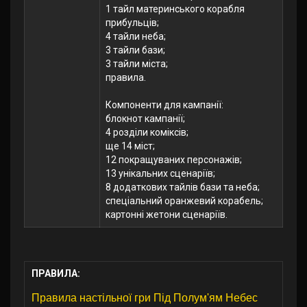
1 тайл материнського корабля
прибульців;
4 тайли неба;
3 тайли бази;
3 тайли міста;
правила.
Компоненти для кампанії:
блокнот кампанії;
4 розділи коміксів;
ще 14 міст;
12 покращуваних персонажів;
13 унікальних сценаріїв;
8 додаткових тайлів бази та неба;
спеціальний оранжевий корабель;
картонні жетони сценаріїв.
ПРАВИЛА:
Правила настільної гри Під Полум'ям Небес