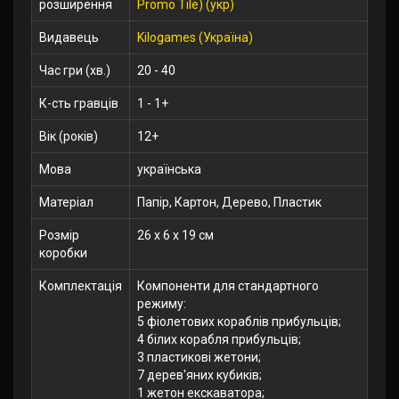
розширення
Promo Tile) (укр)
Видавець
Kilogames (Україна)
Час гри (хв.)
20 - 40
К-сть гравців
1 - 1+
Вік (років)
12+
Мова
українська
Матеріал
Папір, Картон, Дерево, Пластик
Розмір
26 x 6 x 19 см
коробки
Комплектація
Компоненти для стандартного
режиму:
5 фіолетових кораблів прибульців;
4 білих корабля прибульців;
3 пластикові жетони;
7 дерев'яних кубиків;
1 жетон екскаватора;