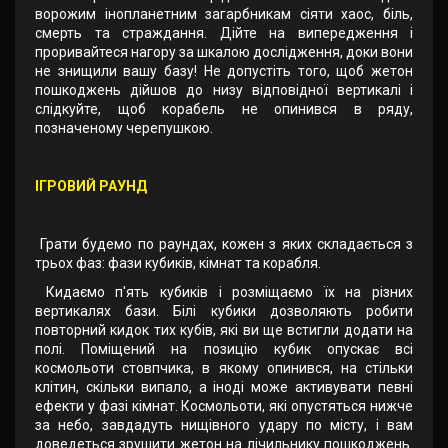
ворожим інопланетним загарбникам сіяти хаос, біль,
смерть та страждання. Дійте на випередження і
проривайтеся нагору за шкалою дослідження, доки вони
не знищили вашу базу! Не допустіть того, щоб жетон
пошкоджень дійшов до низу відповідної вертикалі і
слідкуйте, щоб корабель не опинився в ряду,
позначеному черепушкою.
ІГРОВИЙ РАУНД
Грати будемо по раундах, кожен з яких складається з
трьох фаз: фази кубиків, кімнат та корабля.
Кидаємо п'ять кубиків і розміщаємо їх на різних
вертикалях бази. Білі кубики дозволяють робити
повторний кидок тих кубів, які ви ще встигли додати на
полі. Поміщений на позицію кубик опускає всі
космольоти стовпчика, в якому опинився, на стільки
клітин, скільки випало, а іноді може активувати певні
ефекти у фазі кімнат. Космольоти, які опустяться нижче
за небо, завдадуть нищівного удару по місту, і вам
доведеться зрушити жетон на лічильнику пошкоджень.