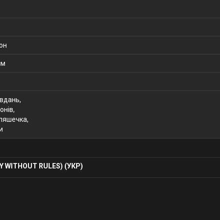
тон
см
авдань,
онів,
пляшечка,
и
 WITHOUT RULES) (УКР)