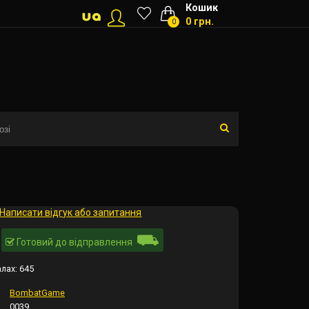
Кошик
0 грн.
0
Написати відгук або запитання
⛟
Готовий до відправлення
алах:
645
BombatGame
0039