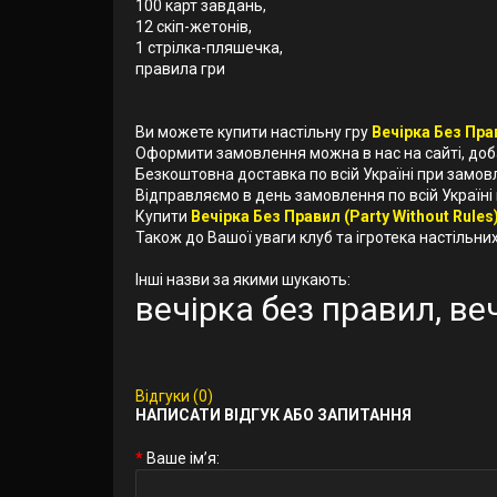
100 карт завдань,
12 скіп-жетонів,
1 стрілка-пляшечка,
правила гри
Ви можете купити настільну гру
Вечірка Без Прав
Оформити замовлення можна в нас на сайті, до
Безкоштовна доставка по всій Україні при замов
Відправляємо в день замовлення по всій Україні
Купити
Вечірка Без Правил (Party Without Rules)
Також до Вашої уваги клуб та ігротека настільних 
Інші назви за якими шукають:
вечірка без правил, в
Відгуки (0)
НАПИСАТИ ВІДГУК АБО ЗАПИТАННЯ
Ваше ім’я: