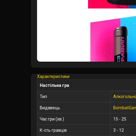
Характеристики
Настільна гра
Тип
Алкогольні
Видавець
BombatGam
Час гри (хв.)
15 - 25
К-сть гравців
3 - 12