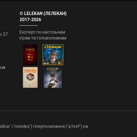
© LELEKAN (ЛЕЛЕКАН)
2017-2026
Експерт по настільним
о 27
іграм та головоломкам
.ua
ow' і 'noindex') гіперпосилання ('a href') на