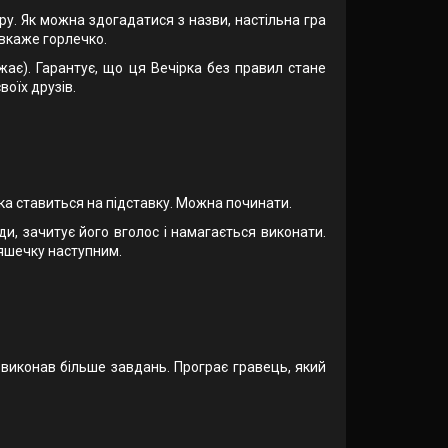
ору. Як можна здогадатися з назви, настільна гра
 вкаже горлечко.
жає). Гарантує, що ця Вечірка без правил стане
воїх друзів.
ка ставиться на підставку. Можна починати.
и, зачитує його вголос і намагається виконати.
ляшечку наступним.
 виконав більше завдань. Програє гравець, який