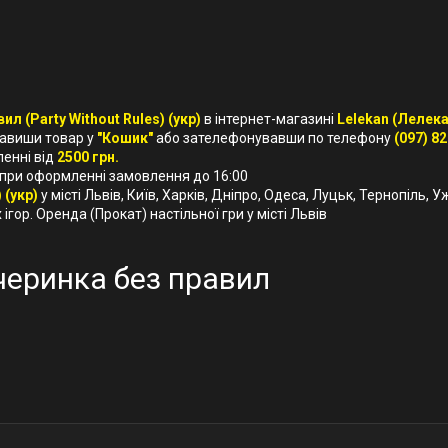
ил (Party Without Rules) (укр)
в інтернет-магазині
Lelekan (Лелека
бавиши товар у
"Кошик"
або зателефонувавши по телефону
(097) 82
ленні від
2500 грн.
 при оформленні замовлення до 16:00
 (укр)
у місті Львів, Київ, Харків, Дніпро, Одеса, Луцьк, Тернопіль, 
ігор. Оренда (Прокат) настільної гри у місті Львів
ечеринка без правил