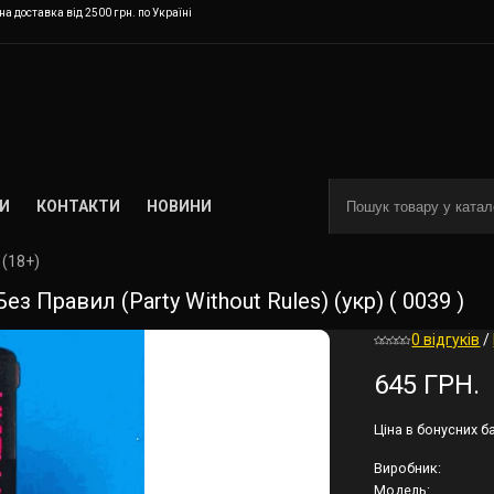
а доставка від 2500 грн. по Україні
И
КОНТАКТИ
НОВИНИ
(18+)
 Правил (Party Without Rules) (укр) ( 0039 )
0 відгуків
/
645 ГРН.
Ціна в бонусних б
Виробник:
Модель: