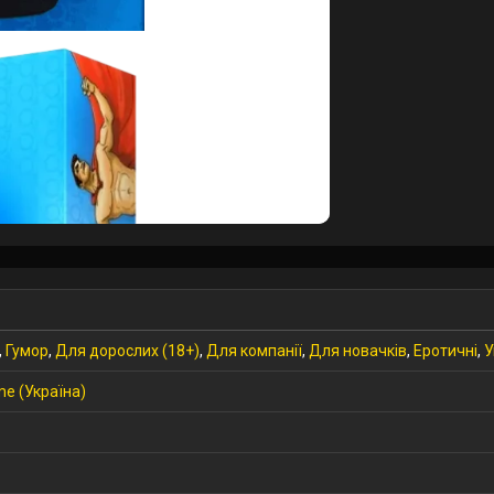
,
Гумор
,
Для дорослих (18+)
,
Для компанії
,
Для новачків
,
Еротичні
,
У
e (Україна)