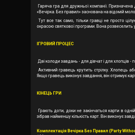
Гаряча гра для дружньої компанії. Призначена дл
«Вечірка. Без правил» заснована на відомій молод
Тут все так само, тільки гравці не просто ціл
окрасою святкової програми. Вона розвеселить ус
ІГРОВИЙ ПРОЦЕС
Дві колоди завдань - для дівчат і для хлопців 
Активний гравець крутить стрілку. Хлопець або
Якщо гравець виконує завдання, він отримує кар
КІНЕЦЬ ГРИ
Грають доти, доки не закінчаться карти в одні
зібрав найменшу кількість карт. Він виконує зав
Комплектація Вечірка Без Правил (Party Without