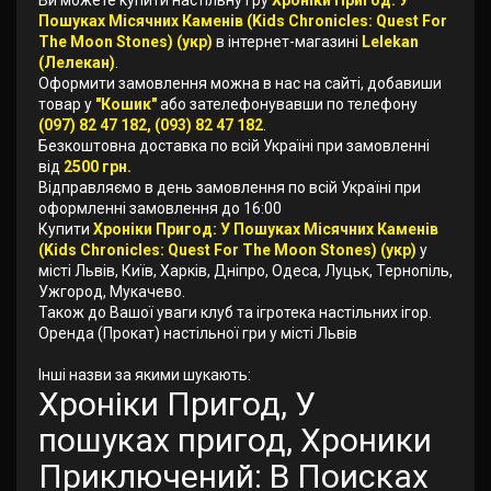
Ви можете купити настільну гру
Хроніки Пригод: У
Пошуках Місячних Каменів (Kids Chronicles: Quest For
The Moon Stones) (укр)
в інтернет-магазині
Lelekan
(Лелекан)
.
Оформити замовлення можна в нас на сайті, добавиши
товар у
"Кошик"
або зателефонувавши по телефону
(097) 82 47 182, (093) 82 47 182
.
Безкоштовна доставка по всій Україні при замовленні
від
2500 грн.
Відправляємо в день замовлення по всій Україні при
оформленні замовлення до 16:00
Купити
Хроніки Пригод: У Пошуках Місячних Каменів
(Kids Chronicles: Quest For The Moon Stones) (укр)
у
місті Львів, Київ, Харків, Дніпро, Одеса, Луцьк, Тернопіль,
Ужгород, Мукачево.
Також до Вашої уваги клуб та ігротека настільних ігор.
Оренда (Прокат) настільної гри у місті Львів
Інші назви за якими шукають:
Хроніки Пригод, У
пошуках пригод, Хроники
Приключений: В Поисках