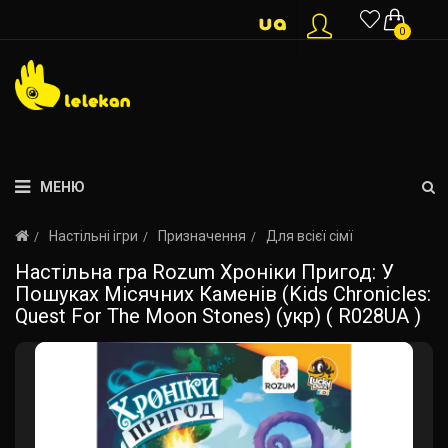
0
МЕНЮ
Настільні ігри
Призначення
Для всієї сімї
Настільна гра Rozum Хроніки Пригод: У
Пошуках Місячних Каменів (Kids Chronicles:
Quest For The Moon Stones) (укр) ( R028UA )