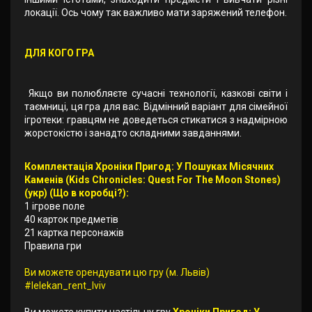
локації. Ось чому так важливо мати заряжений телефон.
ДЛЯ КОГО ГРА
Якщо ви полюбляєте сучасні технології, казкові світи і
таємниці, ця гра для вас. Відмінний варіант для сімейної
ігротеки: гравцям не доведеться стикатися з надмірною
жорстокістю і занадто складними завданнями.
Комплектація Хроніки Пригод: У Пошуках Місячних
Каменів (Kids Chronicles: Quest For The Moon Stones)
(укр) (Що в коробці?):
1 ігрове поле
40 карток предметів
21 картка персонажів
Правила гри
Ви можете орендувати цю гру (м. Львів)
#lelekan_rent_lviv