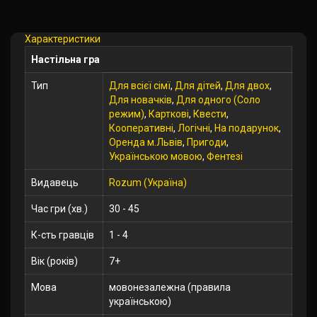
Характеристики
Настільна гра
Тип
Для всієї сімї
,
Для дітей
,
Для двох
,
Для новачків
,
Для одного (Соло
режим)
,
Карткові
,
Квести
,
Кооперативні
,
Логічні
,
На подарунок
,
Оренда м.Львів
,
Пригоди
,
Українською мовою
,
Фентезі
Видавець
Rozum (Україна)
Час гри (хв.)
30 - 45
К-сть гравців
1 - 4
Вік (років)
7+
Мова
мовонезалежна (правила
українською)