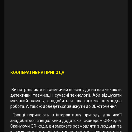
КООПЕРАТИВНА ПРИГОДА
Ви потрапляєте в таємничий всесвіт, де на вас чекають
детективні таємниці і сучасні технології. Аби відшукати
місячний камінь, знадобиться злагоджена командна
робота. А також доведеться звикнути до 3D-оточення.
Гравці поринають в інтерактивну пригоду, для якоїї
знадобиться спеціальний додаток зі сканером QR-кодів.
Скануючи QR-коди, ви зможете розмовляти з людьми та
іншими істотами, знаходити предмети і вивчати різні