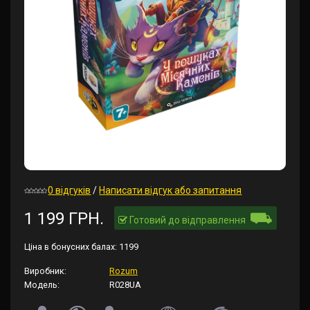
0 відгуків
/
Написати відгук або запитання
⛟
1 199 ГРН.
Готовий до відправлення
Ціна в бонусних балах:
1199
Виробник:
Rozum
Модель:
R028UA