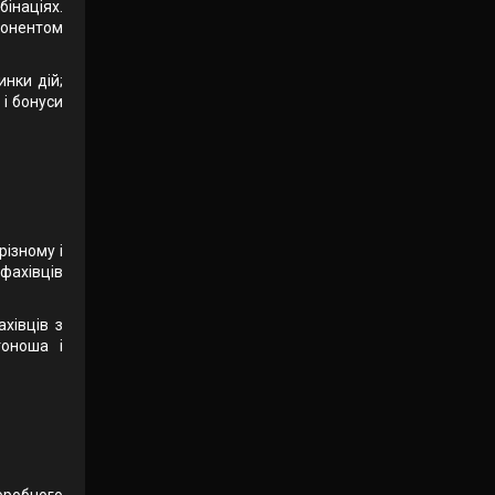
бінаціях.
понентом
инки дій;
 і бонуси
різному і
фахівців
хівців з
тоноша і
оробного