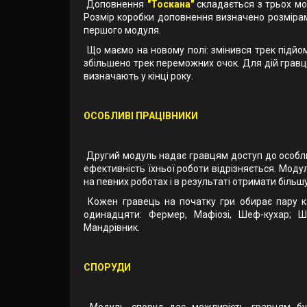
Доповнення
"Тоскана"
складається з трьох мод
Розмір коробки доповнення визначено розмірам
першого модуля.
Що маємо на новому полі: змінився трек підйому,
збільшено трек переможних очок. Для дій гравці
визначають у кінці року.
ОСОБЛИВІ ПРАЦІВНИКИ
Другий модуль надає гравцям доступ до особливи
ефективність їхньої роботи відрізняється. Мод
на певних роботах і в результаті отримати більш
Кожен гравець на початку гри обирає пару ка
одинадцяти: Фермер, Мафіозі, Шеф-кухар; Ш
Мандрівник.
СПОРУДИ
Модуль споруд дає можливість гравцям буд