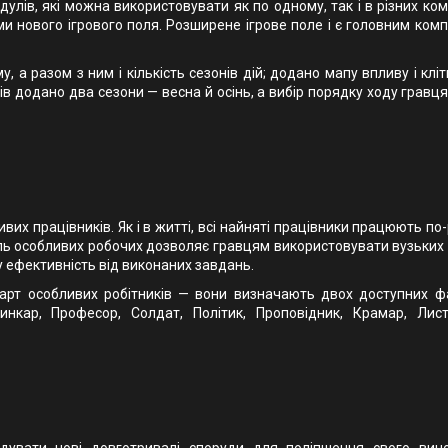
улів, які можна використовувати як по одному, так і в різних ком
и нового ігрового поля. Розширене ігрове поле і є головним ком
 а разом з ним і кількість сезонів дій; додано мапу впливу і кліт
в додано два сезони — весна й осінь, а вибір порядку ходу гравця
х працівників. Як і в житті, всі найняті працівники працюють по-
уль особливих робочих дозволяє гравцям використовувати вузьких 
у ефективність від виконаних завдань.
рт особливих робітників — вони визначають двох доступних фа
инкар, Професор, Солдат, Політик, Проповідник, Крамар, Лис
увати нові довготривалі споруди для поліпшення свого вин