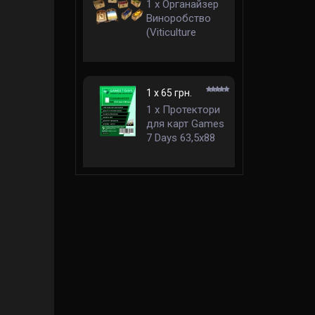
1 x Органайзер
Виноробство
(Viticulture
Organizer)
1 x 65 грн.
1 x Протектори
для карт Games
7 Days 63,5x88
мм стандарт