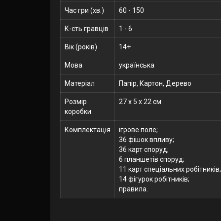
Час гри (хв.)
60 - 150
К-сть гравців
1 - 6
Вік (років)
14+
Мова
українська
Матеріал
Папір, Картон, Дерево
Розмір
27 x 5 x 22 см
коробки
Комплектація
ігрове поле;
36 фішок впливу;
36 карт споруд;
6 планшетів споруд;
11 карт спеціальних робітників;
14 фігурок робітників;
правила.