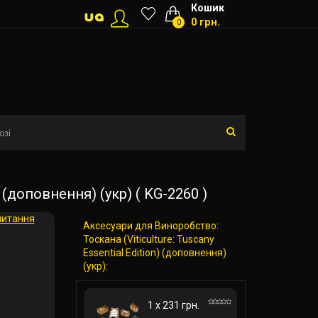
Кошик
0 грн.
0
) (доповнення) (укр) ( KG-2260 )
питання
Аксесуари для Виноробство:
Тоскана (Viticulture: Tuscany
Essential Edition) (доповнення)
(укр):
1 x 231 грн.