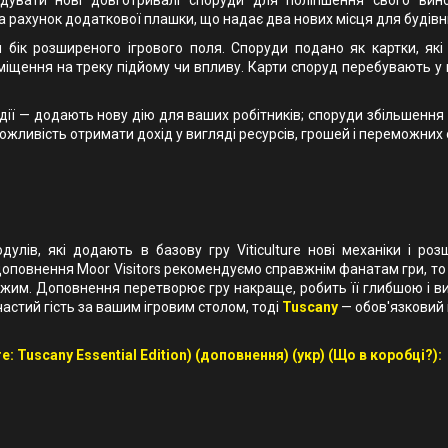
а рахунок додаткової плашки, що надає два нових місця для будівн
бік розширеного ігрового поля. Споруди подано як картки, які
зміщення на треку підйому чи впливу. Карти споруд перебувають у
дії — додають нову дію для ваших робітників; споруди збільшення
ожливість отримати дохід у вигляді ресурсів, грошей і переможних 
дулів, які додають в базову гру Viticulture нові механіки і ро
що доповнення Moor Visitors рекомендуємо справжнім фанатам гри, т
ужим. Доповнення перетворює гру накраще, робить її глибшою і в
частий гість за вашим ігровим столом, тоді
Tuscany
— обов'язковий 
: Tuscany Essential Edition) (доповнення) (укр) (Що в коробці?):