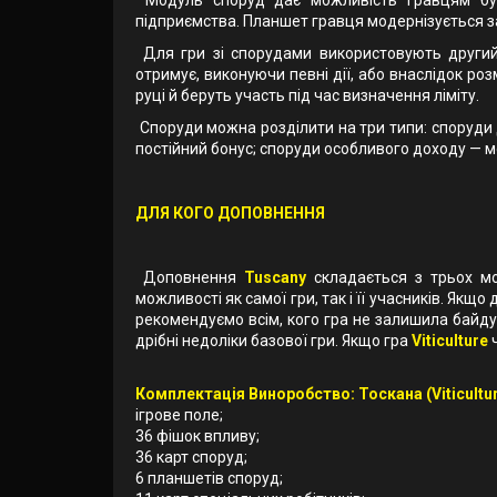
підприємства. Планшет гравця модернізується з
Для гри зі спорудами використовують другий 
отримує, виконуючи певні дії, або внаслідок ро
руці й беруть участь під час визначення ліміту.
Споруди можна розділити на три типи: споруди 
постійний бонус; споруди особливого доходу — м
ДЛЯ КОГО ДОПОВНЕННЯ
Доповнення
Tuscany
складається з трьох мо
можливості як самої гри, так і її учасників. Як
рекомендуємо всім, кого гра не залишила байд
дрібні недоліки базової гри. Якщо гра
Viticulture
Комплектація Виноробство: Тоскана (Viticulture
ігрове поле;
36 фішок впливу;
36 карт споруд;
6 планшетів споруд;