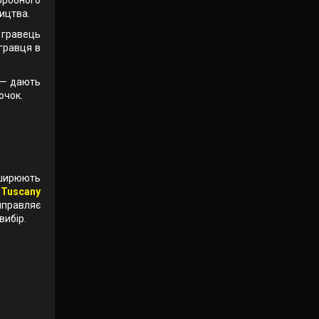
ицтва.
 гравець
 гравця в
 — дають
очок.
зширюють
о
Tuscany
иправляє
вибір.