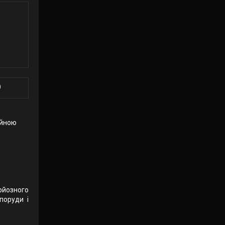
)
ійною
рйозного
поруди і