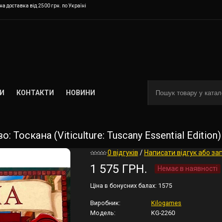
а доставка від 2500 грн. по Україні
И
КОНТАКТИ
НОВИНИ
 Тоскана (Viticulture: Tuscany Essential Edition
0 відгуків
/
Написати відгук або за
1 575 ГРН.
Немає в наявності
Ціна в бонусних балах:
1575
Виробник:
Kilogames
Модель:
KG-2260