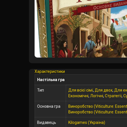
Характеристики
Настільна гра
Тип
Для всієї сімї
,
Для двох
,
Для ек
Економічні
,
Логічні
,
Стратегії
,
С
Основна гра
Виноробство (Viticulture: Essenti
Виноробство (Viticulture: Essenti
Видавець
Kilogames (Україна)