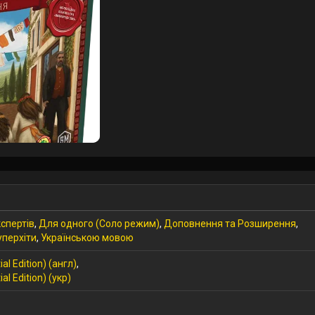
спертів
,
Для одного (Соло режим)
,
Доповнення та Розширення
,
уперхіти
,
Українською мовою
al Edition) (англ)
,
al Edition) (укр)