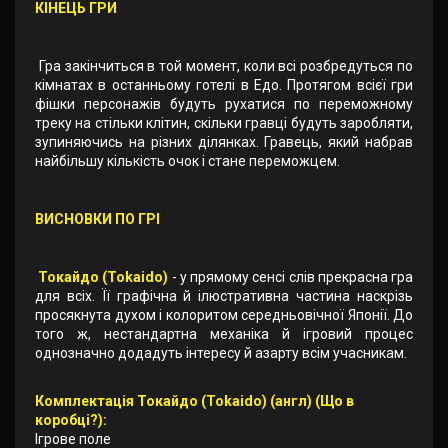
КІНЕЦЬ ГРИ
Гра закінчиться в той момент, коли всі розбредуться по
кімнатах в останньому готелі в Едо. Протягом всієї гри
фішки персонажів будуть рухатися по переможному
треку на стільки клітин, скільки гравці будуть заробляти,
зупиняючись на різних ділянках. Гравець, який набрав
найбільшу кількість очок і стане переможцем.
ВИСНОВКИ ПО ГРІ
Токайдо (Tokaido)
- у прямому сенсі слів прекрасна гра
для всіх. Її графічна й ілюстративна частина наскрізь
просякнута духом і колоритом середньовічної Японії. До
того ж, нестандартна механіка й ігровий процес
однозначно додадуть інтересу й азарту всім учасникам.
Комплектація Токайдо (Tokaido) (англ) (Що в
коробці?):
Ігрове поле