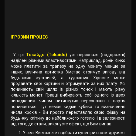
ІГРОВИЙ ПРОЦЕС
У грі
Токайдо (Tokaido)
усі персонажі (подорожні)
наділені різними властивостями. Наприклад, ронін Кінко
може платити за трапезу на одну монету менше за
інших, вулична артистка Умегае отримує вигоду від
будь-яких зустрічей, а художник Хіросіге може
продавати свої картини й отримувати за них плату. Усі
починають свій шлях із різних точок і мають різну
кількість монет. Гравці вибирають собі одного із двох
випадковим чином витягнутих персонажів і партія
починається. Тут немає кидків кубика та визначення
числа кроків - Ви просто переставляє свою фішку на
будь-яку клітину до найближчого готелю, і в залежності
від того, де стали, виконуєте ефект, що Вам випав.
У селі Ви можете підібрати сувеніри своїм друзям і