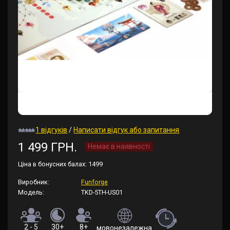
1 відгуків
/
Написати відгук або запитання
1 499 ГРН.
Немає в наявності
Ціна в бонусних балах:
1499
Виробник:
Funforge
Модель:
TKD-5TH-US01
2 - 5
30+
8+
мовонезалежна (правила англійською