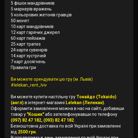
5 фішок мандрівників
5 маркерів вражень
5 кольорових жетонів гравців
50 монет
10 карт мандрівників
12 карт гарячих джерел
60 карт пейзажів
25 карт трапез
24 карти сувенірів
14 карт зустрічей
7 карт досягнень
Правила гри
Ви можете орендувати цю гру (м. Львів)
#lelekan_rent_lviv
Ви можете купити настільну гру
Токайдо (Tokaido)
(англ)
в інтернет-магазині
Lelekan (Лелекан)
.
Оформити замовлення можна в нас на сайті, добавиши
товар у
"Кошик"
або зателефонувавши по телефону
(097) 82 47 182, (093) 82 47 182
.
Безкоштовна доставка по всій Україні при замовленні
від
2500 грн.
Відправляємо в день замовлення по всій Україні при