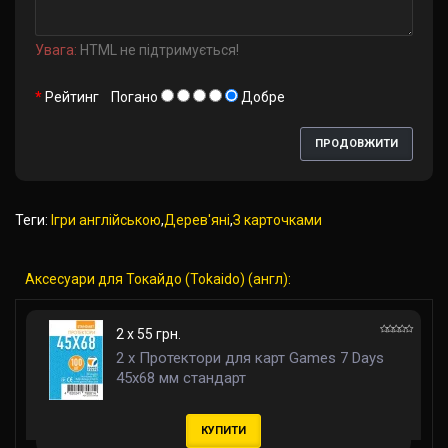
Увага:
HTML не підтримується!
Рейтинг
Погано
Добре
ПРОДОВЖИТИ
Теги:
Ігри англійською
,
Дерев'яні
,
З карточками
Аксесуари для Токайдо (Tokaido) (англ):
2 x 55 грн.
2 x Протектори для карт Games 7 Days
45x68 мм стандарт
КУПИТИ