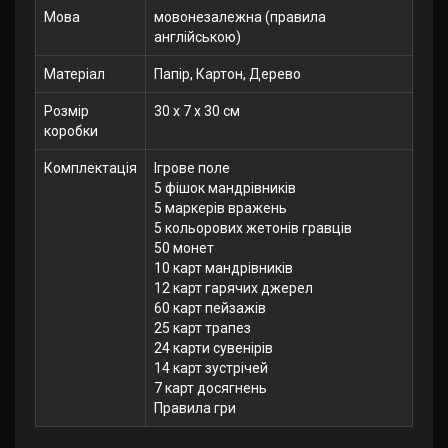
Мова
мовонезалежна (правила
англійською)
Матеріал
Папір, Картон, Дерево
Розмір
30 x 7 x 30 см
коробки
Комплектація
Ігрове поле
5 фішок мандрівників
5 маркерів вражень
5 кольорових жетонів гравців
50 монет
10 карт мандрівників
12 карт гарячих джерел
60 карт пейзажів
25 карт трапез
24 карти сувенірів
14 карт зустрічей
7 карт досягнень
Правила гри