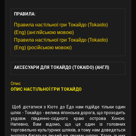
ПРАВИЛА:
Правила настільної гри Токайдо (Tokaido)
(Eng) (англійською мовою)
Правила настільної гри Токайдо (Tokaido)
(Eng) (російською мовою)
АКСЕСУАРИ ДЛЯ ТОКАЙДО (TOKAIDO) (АНГЛ)
Опис
ОПИС НАСТІЛЬНОЇ ГРИ ТОКАЙДО
Щоб дістатися з Кіото до Едо нам підійде тільки один
шлях - Токайдо - велика японська дорога, що проходить
уздовж південно-східного краю острова Хонсю.
Напевно, Вам відомо, що це один із головних
торговельно-культурних шляхів, а тому нам доведеться
зустріти багатьох людей на своєму шляху. Хтось із них