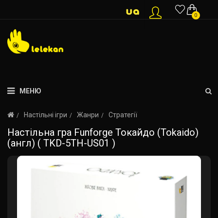
0
МЕНЮ
Настільні ігри
Жанри
Стратегії
Настільна гра Funforge Токайдо (Tokaido)
(англ) ( TKD-5TH-US01 )