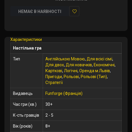
НЕМАЄ В НАЯВНОСТІ
У
закладки
Характеристики
Настільна гра
Тип
Англійською Мовою
,
Для всієї сімї
,
Для двох
,
Для новачків
,
Економічні
,
Карткові
,
Логічні
,
Оренда м.Львів
,
Пригоди
,
Рольові
,
Рольові (Тип)
,
Стратегії
Видавець
Funforge (Франція)
Час гри (хв.)
30+
К-сть гравців
2 - 5
Вік (років)
8+