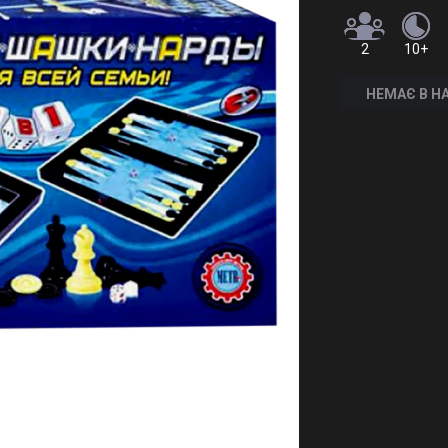
2
10+
НЕМАЄ В Н