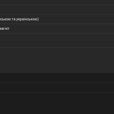
ською та українською)
магніт