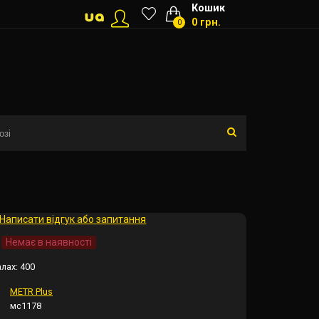
Кошик
0 грн.
0
Написати відгук або запитання
Немає в наявності
алах:
400
METR Plus
мс1178