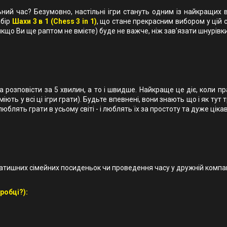
ий час? Безумовно, настільні ігри стануть одним із найкращих вар
абір
Шахи 3 в 1 (Chess 3 in 1)
,
що стане прекрасним вибором у цій сп
якщо Ви ще раптом не вмієте) буде не важче, ніж зав'язати шнурівки
на розповісти за 5 хвилин, а то і швидше. Найкраще це діє, коли 
іють у всі ці ігри грати). Будьте впевнені, вони знають що і як тут 
 люблять грати в усьому світі - і люблять їх за простоту та дуже цік
атишних сімейних посиденьок чи проведення часу у дружній компан
робці?):