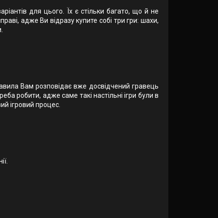
іантів для цього. Їх є стільки багато, що й не
раві, адже Ви відразу купите собі три гри: шахи,
.
правила Вам розповідає вже досвідчений гравець
треба робити, адже саме такі настільні ігри були в
авий ігровий процес.
ії.