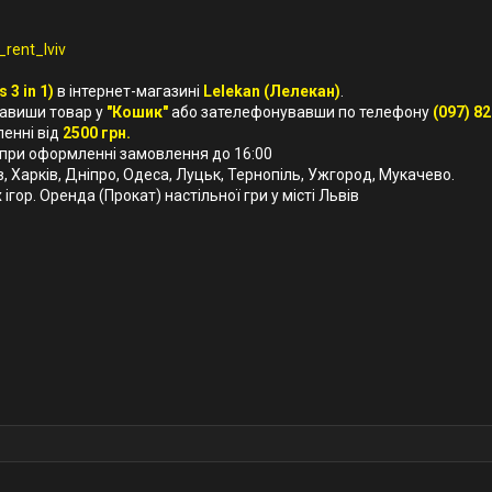
rent_lviv
 3 in 1)
в інтернет-магазині
Lelekan (Лелекан)
.
бавиши товар у
"Кошик"
або зателефонувавши по телефону
(097) 82
ленні від
2500 грн.
 при оформленні замовлення до 16:00
їв, Харків, Дніпро, Одеса, Луцьк, Тернопіль, Ужгород, Мукачево.
ігор. Оренда (Прокат) настільної гри у місті Львів