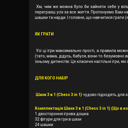
Хм, чим же можна було би зайняти себе у вільн
переграєш усіх за все життя. Пропонуємо Вам н
шашки та нарди. І головне, що навчитися грати (
ЯК ГРАТИ
Усі ці ігри максимально прості, а правила мож
(тато, мама, дідусь, бабуся, вони-то безумовно вм
їхньому дитинстві. Це класичні настільні ігри, які
ДЛЯ КОГО НАБІР
Шахи 3 в 1 (Chess 3 in 1)
чудово підходять для з
Комплектація Шахи 3 в 1 (Chess 3 in 1) (Що в ко
1 двостороння ігрова дошка
32 фігури для гри в шахи
24 шашки