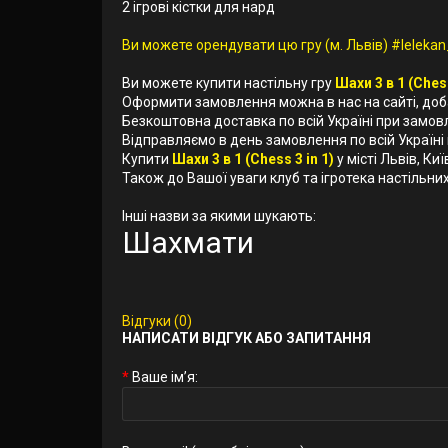
2 ігрові кістки для нард
Ви можете орендувати цю гру (м. Львів) #lelekan_
Ви можете купити настільну гру
Шахи 3 в 1 (Chess
Оформити замовлення можна в нас на сайті, до
Безкоштовна доставка по всій Україні при замов
Відправляємо в день замовлення по всій Україні
Купити
Шахи 3 в 1 (Chess 3 in 1)
у місті Львів, Ки
Також до Вашої уваги клуб та ігротека настільних 
Інші назви за якими шукають:
Шахмати
Відгуки (0)
НАПИСАТИ ВІДГУК АБО ЗАПИТАННЯ
Ваше ім’я: