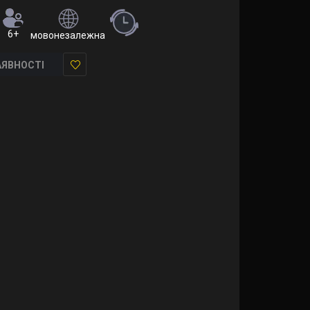
6+
мовонезалежна (правила російською та українською)
АЯВНОСТІ
У
закладки