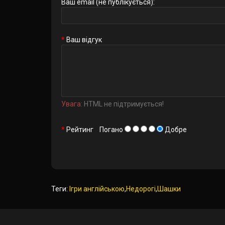
Ваш email (не публікується):
Ваш відгук
Увага:
HTML не підтримується!
Рейтинг
Погано
Добре
Теги:
Ігри англійською
,
Недорогі
,
Шашки