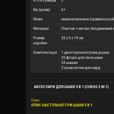
К-сть гравців
2
Вік (років)
6+
Мова
мовонезалежна (правила росій
Матеріал
Пластик + метал, Неодимовий 
Розмір
32 x 5 x 19 см
коробки
Комплектація
1 двостороння ігрова дошка
32 фігури для гри в шахи
24 шашки
2 ігрові кістки для нард
АКСЕСУАРИ ДЛЯ ШАХИ 3 В 1 (CHESS 3 IN 1)
Опис
ОПИС НАСТІЛЬНОЇ ГРИ ШАХИ 3 В 1