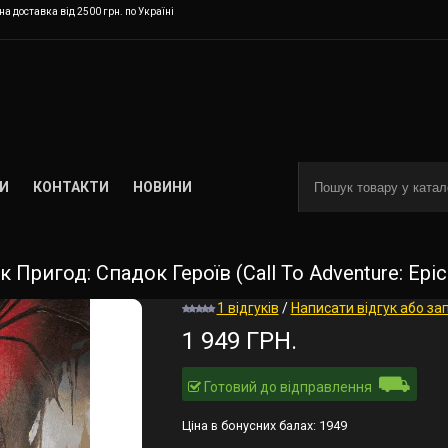
а доставка від 2500 грн. по Україні
И
КОНТАКТИ
НОВИНИ
Пригод: Спадок Героїв (Call To Adventure: Epic 
1 відгуків
/
Написати відгук або за
1 949 ГРН.
⛟
Готовий до відправлення
Ціна в бонусних балах:
1949