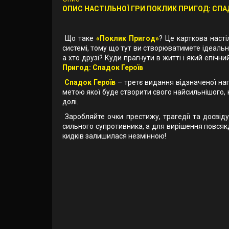
ОПИС НАСТІЛЬНОЇ ГРИ ПОКЛИК ПРИГОД: СПА
Що таке
«Поклик Пригод»
? Це карткова наст
системі, тому що тут ви створюватимете ідеаль
а хто друзі? Куди прагнути в житті і який епічн
Пригод: Спадок Героїв
Спадок Героїв
– третє видання відзначеної наг
метою якої буде створити свого найсильнішого,
долі.
Заробляйте очки престижу, трагедії та досвіду
сильного супротивника, а для вирішення повсяк
кидків залишилася незмінною!