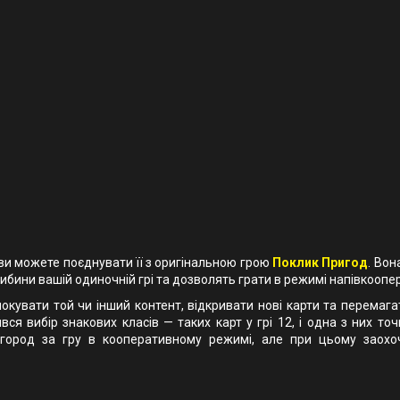
 ви можете поєднувати її з оригінальною грою
Поклик Пригод
. Вон
ибини вашій одиночній грі та дозволять грати в режимі напівкоопе
окувати той чи інший контент, відкривати нові карти та перемага
ся вибір знакових класів — таких карт у грі 12, і одна з них то
город за гру в кооперативному режимі, але при цьому заохо