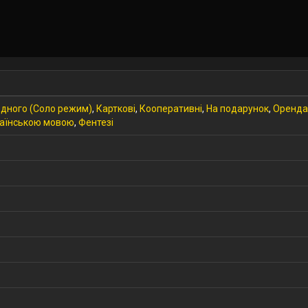
дного (Соло режим)
,
Карткові
,
Кооперативні
,
На подарунок
,
Оренда
аїнською мовою
,
Фентезі