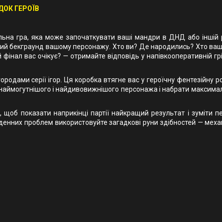
ДОК ГЕРОЇВ
ільна гра, яка може започаткувати ваші мандри в ДНД або іншій 
ний бекграунд вашому персонажу. Хто ви? Де народились? Хто ваші
ий фінал вас очікує? — отримайте відповідь у напівкооперативній гр
ородами серії ігор. Ця коробка втягне вас у героїчну фентезійну р
 наймогутнішого і найдивовижнішого персонажа і набрати максимал
, щоб показати наприкінці партії найкращий результат і зуміти п
денних проблем використовуйте загадкові руни здібностей — механ