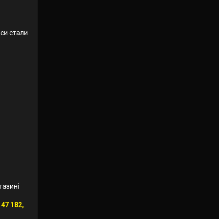
аси стали
газині
 47 182,