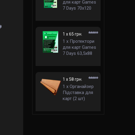
для карт Games
7 Days 70x120
мм стандарт
1 x 65 грн.
1 x Протектори
для карт Games
7 Days 63,5x88
мм стандарт
1 x 58 грн.
1 x Органайзер
Підставка для
карт (2 шт)
(Organizer Card
Holder)