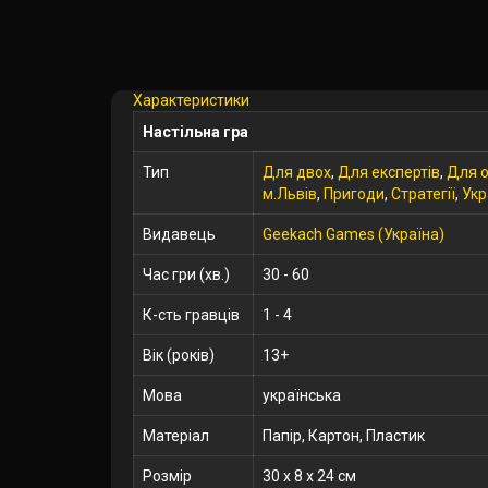
Характеристики
Настільна гра
Тип
Для двох
,
Для експертів
,
Для о
м.Львів
,
Пригоди
,
Стратегії
,
Укр
Видавець
Geekach Games (Україна)
Час гри (хв.)
30 - 60
К-сть гравців
1 - 4
Вік (років)
13+
Мова
українська
Матеріал
Папір, Картон, Пластик
Розмір
30 x 8 x 24 см