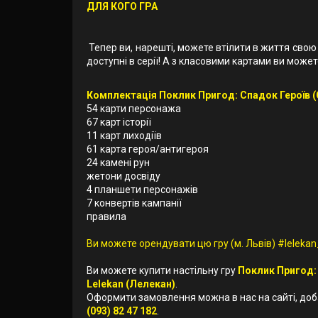
ДЛЯ КОГО ГРА
Тепер ви, нарешті, можете втілити в життя свою
доступні в серії! А з класовими картами ви мож
Комплектація Поклик Пригод: Спадок Героїв (Cal
54 карти персонажа
67 карт історії
11 карт лиходіїв
61 карта героя/антигероя
24 камені рун
жетони досвіду
4 планшети персонажів
7 конвертів кампанії
правила
Ви можете орендувати цю гру (м. Львів) #lelekan_
Ви можете купити настільну гру
Поклик Пригод: С
Lelekan (Лелекан)
.
Оформити замовлення можна в нас на сайті, до
(093) 82 47 182
.