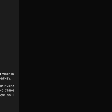
а містить
ративу.
ти нових
чно стане
чує ваші