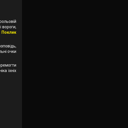
рольовій
 вороги,
і
Поклик
озповідь,
ьні очки
еремогти
іка їхніх