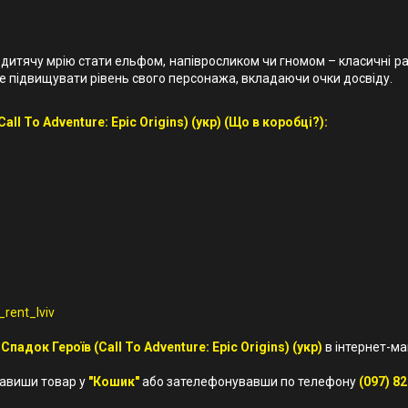
 дитячу мрію стати ельфом, напівросликом чи гномом – класичні р
ете підвищувати рівень свого персонажа, вкладаючи очки досвіду.
l To Adventure: Epic Origins) (укр) (Що в коробці?):
rent_lviv
падок Героїв (Call To Adventure: Epic Origins) (укр)
в інтернет-ма
бавиши товар у
"Кошик"
або зателефонувавши по телефону
(097) 82