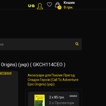
Кошик
0 грн.
0
Origins) (укр) ( GKCH114CEO )
питання
Аксесуари для Поклик Пригод:
Спадок Героїв (Call To Adventure:
Epic Origins) (укр):
2 x 85 грн.
2 x Протектори