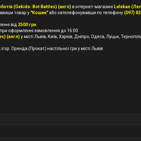
ботів (Gekido: Bot Battles) (англ)
в інтернет-магазині
Lelekan (Ле
бавиши товар у
"Кошик"
або зателефонувавши по телефону
(097) 82
ленні від
2500 грн.
 при оформленні замовлення до 16:00
es) (англ)
у місті Львів, Київ, Харків, Дніпро, Одеса, Луцьк, Тернопіль
ігор. Оренда (Прокат) настільної гри у місті Львів