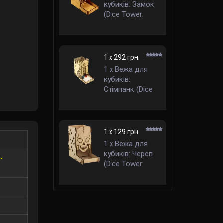
кубиків: Замок
(Dice Tower:
Castle)
1 x 292 грн.
1 x Вежа для
кубиків:
Стімпанк (Dice
Tower:
Steampunk)
1 x 129 грн.
1 x Вежа для
кубиків: Череп
-
(Dice Tower:
Skull)