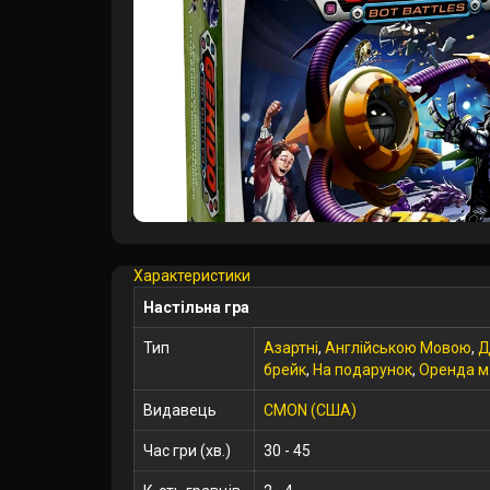
Характеристики
Настільна гра
Тип
Азартні
,
Англійською Мовою
,
Д
брейк
,
На подарунок
,
Оренда м
Видавець
CMON (CША)
Час гри (хв.)
30 - 45