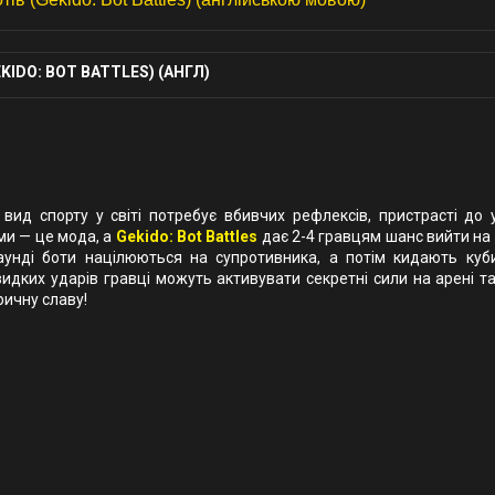
KIDO: BOT BATTLES) (АНГЛ)
д спорту у світі потребує вбивчих рефлексів, пристрасті до у
ми — це мода, а
Gekido: Bot Battles
дає 2-4 гравцям шанс вийти на 
аунді боти націлюються на супротивника, а потім кидають куб
видких ударів гравці можуть активувати секретні сили на арені т
ричну славу!