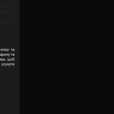
спіху та
арену та
ики, щоб
а усунути