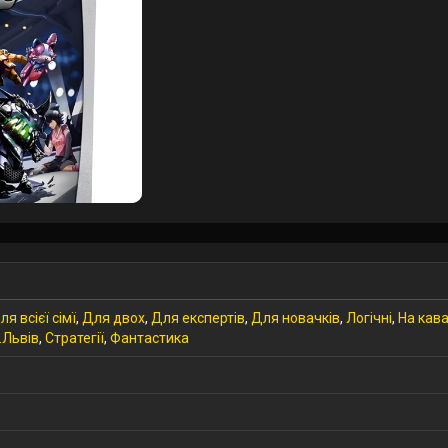
ля всієї сімї
,
Для двох
,
Для експертів
,
Для новачків
,
Логічні
,
На кава
.Львів
,
Стратегії
,
Фантастика