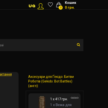
Кошик
0 грн.
0
питання
Аксесуари для Ґекідо: Битви
Роботів (Gekido: Bot Battles)
(англ):
1 x 417 грн.
1 x Вежа для