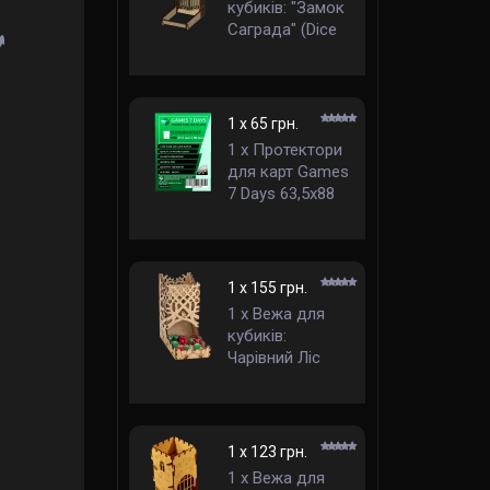
кубиків: "Замок
Саграда" (Dice
Tower: "Castle
Sagrada")
1 x 65 грн.
1 x Протектори
для карт Games
7 Days 63,5x88
мм стандарт
1 x 155 грн.
1 x Вежа для
кубиків:
Чарівний Ліс
(Dice Tower:
Magic Forest)
1 x 123 грн.
1 x Вежа для