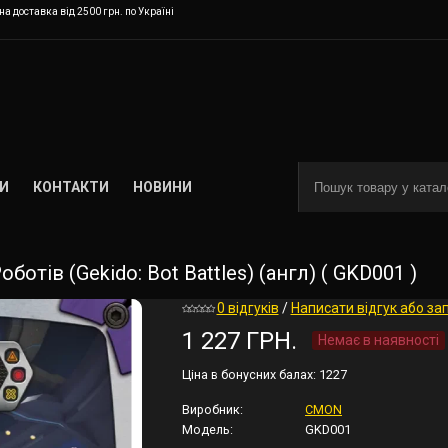
а доставка від 2500 грн. по Україні
И
КОНТАКТИ
НОВИНИ
отів (Gekido: Bot Battles) (англ) ( GKD001 )
0 відгуків
/
Написати відгук або за
1 227 ГРН.
Немає в наявності
Ціна в бонусних балах:
1227
Виробник:
CMON
Модель:
GKD001