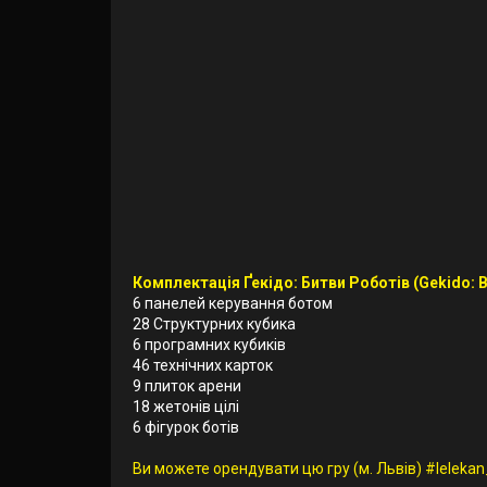
Комплектація Ґекідо: Битви Роботів (Gekido: Bo
6 панелей керування ботом
28 Структурних кубика
6 програмних кубиків
46 технічних карток
9 плиток арени
18 жетонів цілі
6 фігурок ботів
Ви можете орендувати цю гру (м. Львів) #lelekan_