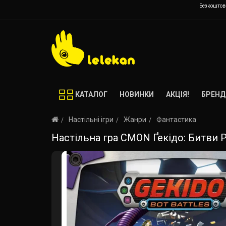
Безкоштовн
КАТАЛОГ
НОВИНКИ
АКЦІЯ!
БРЕНД
Настільні ігри
Жанри
Фантастика
Настільна гра CMON Ґекідо: Битви Роб