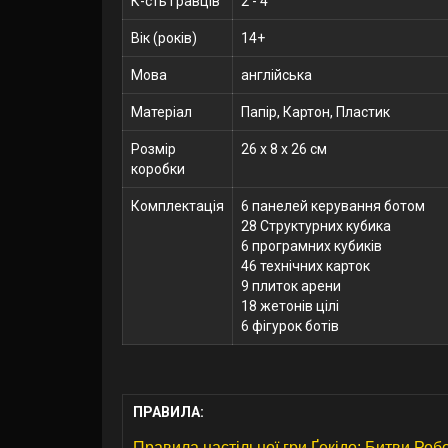
К-сть гравців
2 - 4
Вік (років)
14+
Мова
англійська
Матеріал
Папір, Картон, Пластик
Розмір
26 x 8 x 26 см
коробки
Комплектація
6 панелей керування ботом
28 Структурних кубика
6 програмних кубиків
46 технічних карток
9 плиток арени
18 жетонів цілі
6 фігурок ботів
ПРАВИЛА:
Правила настільної гри Ґекідо: Битви Робо