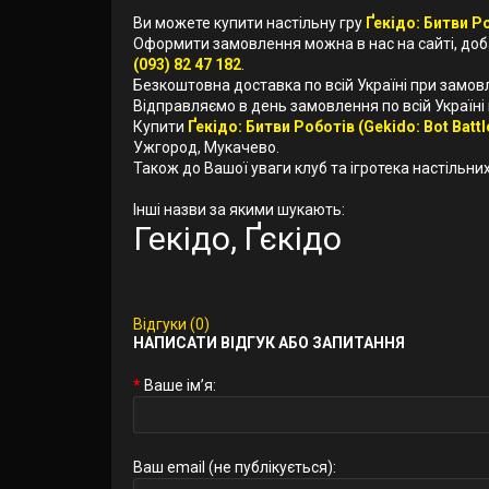
Ви можете купити настільну гру
Ґекідо: Битви Ро
Оформити замовлення можна в нас на сайті, до
(093) 82 47 182
.
Безкоштовна доставка по всій Україні при замов
Відправляємо в день замовлення по всій Україні
Купити
Ґекідо: Битви Роботів (Gekido: Bot Battl
Ужгород, Мукачево.
Також до Вашої уваги клуб та ігротека настільних 
Інші назви за якими шукають:
Гекідо, Ґєкідо
Відгуки (0)
НАПИСАТИ ВІДГУК АБО ЗАПИТАННЯ
Ваше ім’я:
Ваш email (не публікується):