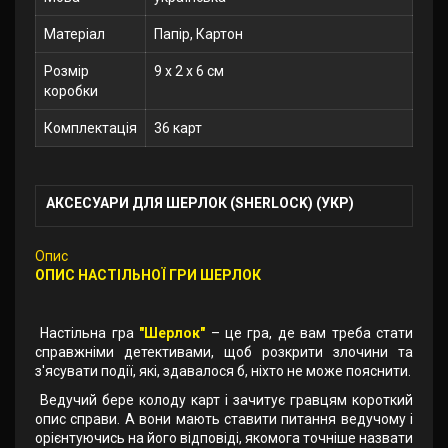
Матеріал
Папір, Картон
Розмір
9 x 2 x 6 см
коробки
Комплектація
36 карт
АКСЕСУАРИ ДЛЯ ШЕРЛОК (SHERLOCK) (УКР)
Опис
ОПИС НАСТІЛЬНОЇ ГРИ ШЕРЛОК
Настільна гра
"Шерлок"
– це гра, де вам треба стати
справжніми детективами, щоб розкрити злочини та
з'ясувати події, які, здавалося б, ніхто не може пояснити.
Ведучий бере колоду карт і зачитує гравцям короткий
опис справи. А вони мають ставити питання ведучому і
орієнтуючись на його відповіді, якомога точніше назвати