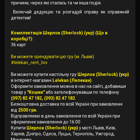
причини, через які сталась та чи інша подія.
Включай дедукцію та розгадуй справу як справжній
детектив!
Комплектація Шерлок (Sherlock) (укр) (Що в
коробці?):
36 карт
Ви можете орендувати цю гру (м. Львів)
#lelekan_rent_lviv
Ви можете купити настільну гру
Шерлок (Sherlock) (укр)
в інтернет-магазині
Lelekan (Лелекан)
.
Оформити замовлення можна в нас на сайті, добавиши
товар у
"Кошик"
або зателефонувавши по телефону
(097) 82 47 182, (093) 82 47 182
.
Безкоштовна доставка по всій Україні при замовленні
від
2500 грн.
Відправляємо в день замовлення по всій Україні при
оформленні замовлення до 16:00
Купити
Шерлок (Sherlock) (укр)
у місті Львів, Київ,
Харків, Дніпро, Одеса, Луцьк, Тернопіль, Ужгород,
Мукачево.