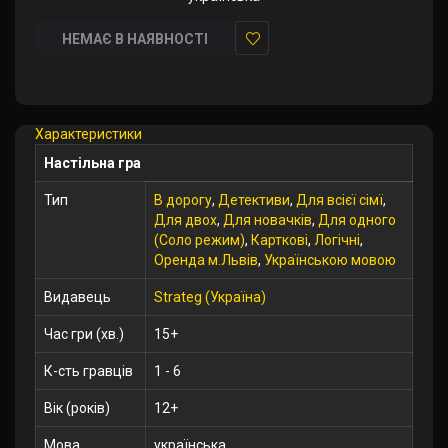
НЕМАЄ В НАЯВНОСТІ
У
закладки
Характеристики
Настільна гра
Тип
В дорогу
,
Детективи
,
Для всієї сімї
,
Для двох
,
Для новачків
,
Для одного
(Соло режим)
,
Карткові
,
Логічні
,
Оренда м.Львів
,
Українською мовою
Видавець
Strateg (Україна)
Час гри (хв.)
15+
К-сть гравців
1 - 6
Вік (років)
12+
Мова
українська