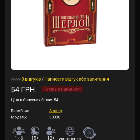
0 відгуків
/
Написати відгук або запитання
54 ГРН.
Немає в наявності
Ціна в бонусних балах:
54
Виробник:
Strateg
Модель:
30338
1 - 6
15+
12+
українська