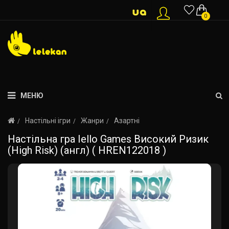
0
МЕНЮ
Настільні ігри
Жанри
Азартні
Настільна гра Iello Games Високий Ризик
(High Risk) (англ) ( HREN122018 )