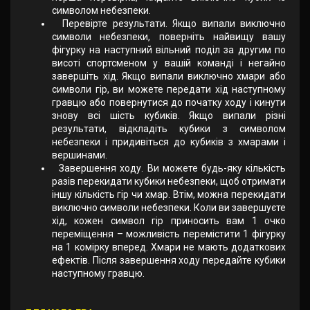
символом небезпеки.
Перевірте результати. Якщо випали виключно
символи небезпеки, поверніть найвищу вашу
фігурку на наступний вільний поділ за другим по
висоті спортсменом у вашій команді і негайно
завершіть хід. Якщо випали виключно хмари або
символи гір, ви можете передати хід наступному
гравцю або повернутися до початку ходу і кинути
знову всі шість кубиків. Якщо випали різні
результати, відкладіть кубики з символом
небезпеки і придивіться до кубиків з хмарами і
вершинами.
Завершення ходу. Ви можете будь-яку кількість
разів перекидати кубики небезпеки, щоб отримати
іншу кількість гір чи хмар. Втім, можна перекидати
виключно символи небезпеки. Коли ви завершуєте
хід, кожен символ гір приносить вам 1 очко
переміщення – можливість перемістити 1 фігурку
на 1 комірку вперед. Хмари не мають додаткових
ефектів. Після завершення ходу передайте кубики
наступному гравцю.