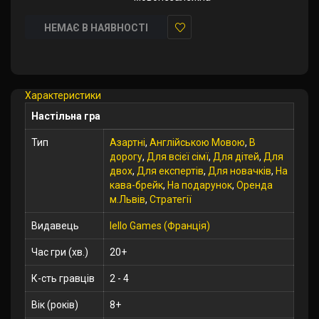
НЕМАЄ В НАЯВНОСТІ
У
закладки
Характеристики
Настільна гра
Тип
Азартні
,
Англійською Мовою
,
В
дорогу
,
Для всієї сімї
,
Для дітей
,
Для
двох
,
Для експертів
,
Для новачків
,
На
кава-брейк
,
На подарунок
,
Оренда
м.Львів
,
Стратегії
Видавець
Iello Games (Франція)
Час гри (хв.)
20+
К-сть гравців
2 - 4
Вік (років)
8+