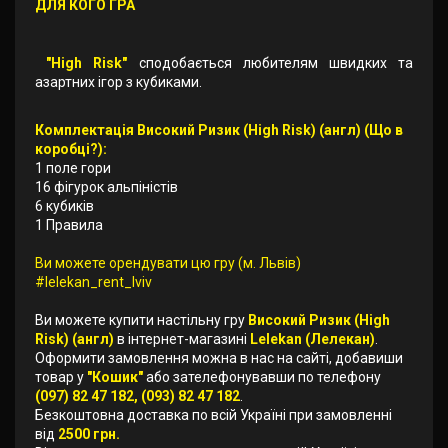
ДЛЯ КОГО ГРА
"High Risk"
сподобається любителям швидких та
азартних ігор з кубиками.
Комплектація Високий Ризик (High Risk) (англ) (Що в
коробці?):
1 поле гори
16 фігурок альпіністів
6 кубиків
1 Правила
Ви можете орендувати цю гру (м. Львів)
#lelekan_rent_lviv
Ви можете купити настільну гру
Високий Ризик (High
Risk) (англ)
в інтернет-магазині
Lelekan (Лелекан)
.
Оформити замовлення можна в нас на сайті, добавиши
товар у
"Кошик"
або зателефонувавши по телефону
(097) 82 47 182, (093) 82 47 182
.
Безкоштовна доставка по всій Україні при замовленні
від
2500 грн.