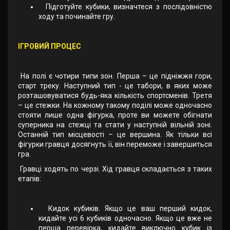
Підготуйте кубики, визначтеся з послідовністю
ходу та починайте гру.
ІГРОВИЙ ПРОЦЕС
На полі є чотири типи зон. Перша – це підніжжя гори,
старт треку. Наступний тип - це табори, в яких може
розташовуватися будь-яка кількість спортсменів. Третя
– це стежки. На кожному такому поділі може одночасно
стояти лише одна фігурка, проте ви можете обігнати
суперника на стежці та стати у наступній вільній зоні.
Останній тип місцевості – це вершина. Як тільки всі
фігурки гравця досягнуть її, він переможе і завершиться
гра.
Гравці ходять по черзі. Хід гравця складається з таких
етапів:
Кидок кубиків. Якщо це ваш перший кидок,
кидайте усі 6 кубиків одночасно. Якщо це вже не
перша перевірка, кидайте виключно кубик із