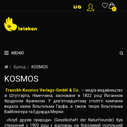
0
МЕНЮ
Бренд
KOSMOS
KOSMOS
Franckh-Kosmos Verlags-GmbH & Co.
— медіа-видавництво
зі Штутгарта, Німеччина, засноване в 1822 році Йоганном
Фрідріхом Франкхом. У дев'ятнадцятому столітті компанія
видала казки Вільгельма Гауфа, а також твори Вільгельма
Вайблінгера та Едуарда Меріке.
«Клуб друзів природи» (Gesellschaft der Naturfreunde) був
створений у 1903 році у відповідь на бурхливий суспільний