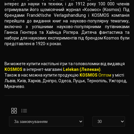
інтерес до науки та техніки, і до 1912 року 100 000 членів
отримували його щомісячний журнал «Космос» (Kosmos). Під
брендами Franckh'sche Verlagshandlung і KOSMOS компанія
перейшла до видання книг на науково-популярну тематику,
включно з успішними науково-популярними путівниками
Ганнса Гюнтера та Хайнца Ріхтера. Дитяча фантастика та
набори для наукових експериментів під брендом Kosmos були
представлені в 1920-х роках.
Ви можете купити настільні ігри та головоломки від видавця
KOSMOS
в інтернет-магазині
Lelekan (Лелекан)
.
Також в нас можна купити продукцію
KOSMOS
Оптом
у місті
Львів, Київ, Харків, Дніпро, Одеса, Луцьк, Тернопіль, Ужгород,
Мукачево.