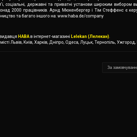
ї, соціальні, державні та приватні установи широким вибором вис
є понад 2000 працівників. Арнд Мюкенбергер і Тім Стеффенс є к
обництво та багато іншого на: www.haba.de/company
д видавця
HABA
в інтернет-магазині
Lelekan (Лелекан)
.
 місті Львів, Київ, Харків, Дніпро, Одеса, Луцьк, Тернопіль, Ужгород