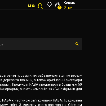
Кошик
0 грн.
0
 довговічні продукти, які забезпечують дітям веселу
 з дерева та тканини, а також оригінальні аксесуари
ивалася. Продукція HABA продається в більш ніж 50
і міжнародних, знають компанію як «Винахідників для
. HABA є частиною сім'ї компаній HABA. Традиційна
всьому світу. З моменту свого заснування Ойгеном