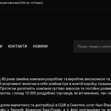
а доставка від 2500 грн. по Україні
И
КОНТАКТИ
НОВИНИ
д 80 років сімейна компанія розробляє та виробляє високоякісні та
ий асортимент включає в себе знайомі ігри в жовтій коробці, іграшки
 Протягом десятиліть компанія суттєво виросла та постійно розв
ентах, і понад 10 000 роздрібних торговців, як вітчизняних, так 
ділом маркетингу та дистрибуції в США в Сканітелі, штат Нью-Йорк
фіс у Верхній Франконії Бад-Родах, а її філії розташовані по 