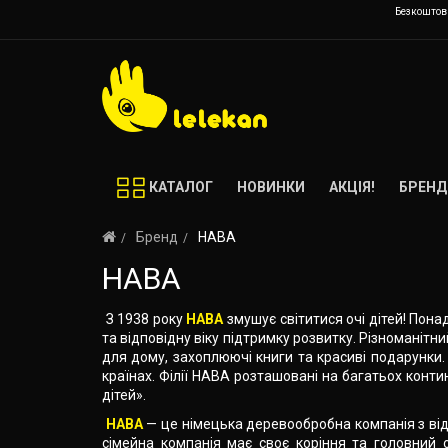
Безкоштовн
КАТАЛОГ
НОВИНКИ
АКЦІЯ!
БРЕНД
Бренд
HABA
HABA
З 1938 року
HABA
змушує світитися очі дітей! Пона
та відповідну віку підтримку розвитку. Різноманітн
для дому, захоплюючі книги та красиві подарунки.
країнах. Філії HABA розташовані на багатьох контин
дітей».
HABA
— це німецька деревообробна компанія з від
сімейна компанія має своє коріння та головний о