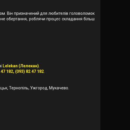
ом. Він призначений для любителів головоломок
авне обертання, роблячи процес складання більш
ні
Lelekan (Лелекан)
.
 47 182, (093) 82 47 182
.
 Луцьк, Тернопіль, Ужгород, Мукачево.