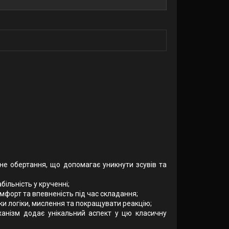
не обертання, що допомагає уникнути зсувів та
більність у крученні;
мфорт та впевненість під час складання;
ички логіки, мислення та покращувати реакцію;
еханізм додає унікальний аспект у цю класичну