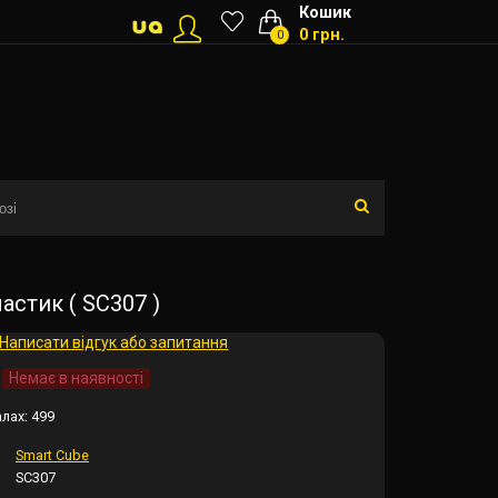
Кошик
0 грн.
0
стик ( SC307 )
Написати відгук або запитання
Немає в наявності
алах:
499
Smart Cube
SC307