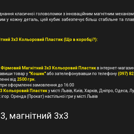
днання класичної головоломки з інноваційним магнітним механізм
ваним у кожну деталь, цей кубик забезпечує більш стабільне та пл
тний 3х3 Кольоровий Пластик (Що в коробці?):
 Фірмовий Магнітний 3х3 Кольоровий Пластик
в інтернет-магази
бавиши товар у
"Кошик"
або зателефонувавши по телефону
(097) 82
ленні від
2500 грн.
 при оформленні замовлення до 16:00
х3 Кольоровий Пластик
у місті Львів, Київ, Харків, Дніпро, Одеса,
ігор. Оренда (Прокат) настільної гри у місті Львів
 3, магнітний 3x3