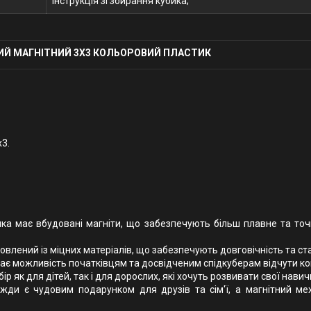
Інструкція зі збирання кубика;
ИЙ МАГНІТНИЙ 3Х3 КОЛЬОРОВИЙ ПЛАСТИК
x3.
ика має вбудовані магніти, що забезпечують більш плавне та точ
товлений із міцних матеріалів, що забезпечують довговічність та ста
дає можливість початківцям та досвідченим спідкуберам відчути ко
ибір як для дітей, так і для дорослих, які хочуть розвивати свої нав
вжди є чудовим подарунком для друзів та сім'ї, а магнітний м