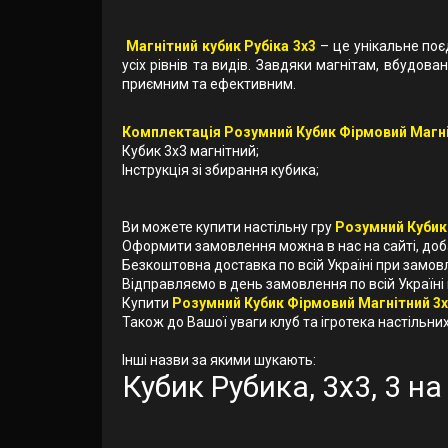
Магнітний кубик Рубіка 3x3
– це унікальне поє
усіх рівнів та видів. Завдяки магнітам, вбудо
приємним та ефективним.
Комплектація Розумний Кубик Фірмовий Магні
Кубик 3х3 магнітний;
Інструкція зі збирання кубика;
Ви можете купити настільну гру
Розумний Кубик
Оформити замовлення можна в нас на сайті, до
Безкоштовна доставка по всій Україні при замов
Відправляємо в день замовлення по всій Україні
Купити
Розумний Кубик Фірмовий Магнітний 3
Також до Вашої уваги клуб та ігротека настільних 
Інші назви за якими шукають:
Кубик Рубика, 3x3, 3 на