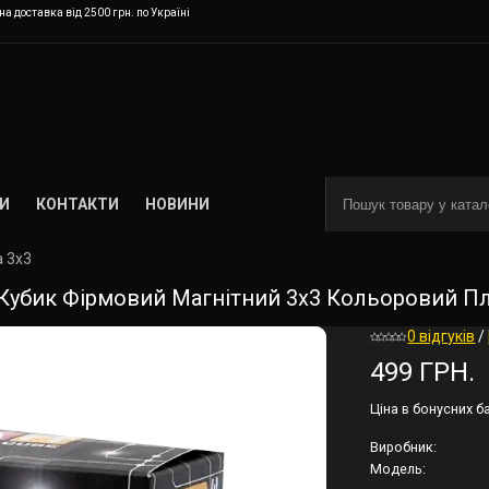
а доставка від 2500 грн. по Україні
И
КОНТАКТИ
НОВИНИ
а 3х3
Кубик Фірмовий Магнітний 3х3 Кольоровий Пла
0 відгуків
/
499 ГРН.
Ціна в бонусних б
Виробник:
Модель: